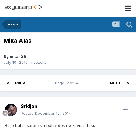
Jezera
Mika Alas
By
mitar09
July 10, 2010
in
Jezera
PREV
Page 12 of 14
NEXT
Srkijan
Posted
December 19, 2014
Bolje batali saranski ribolov dok ne zavrsis faks