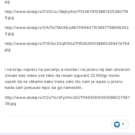
pg
http://www.dodaj.rs/f/35/Uc/3lkjhyXm/11133679103887425280719
9.jpg
http://www.dodaj.rs/f/A/fX/1WUt8JsM/11149447103897768946352
2.jpg
http://www.dodaj.rs/f/1S/bi/33JjP0SU/111506261038865269474764.
jpg
i na kraju najveci na pecanju a mozda i na jezeru taj dan uhvacen
(nisam bas video sve tako da nisam siguran) 22.900gr nismo
uspeli da se slikamo kako treba zato sto nam je ispao u jezeru
kada sam pokusao lepo da ga namestim..
http://www.dodaj.rs/f/2v/Yo/3FyOHcQG/1114935610393588527587
39.jpg
1