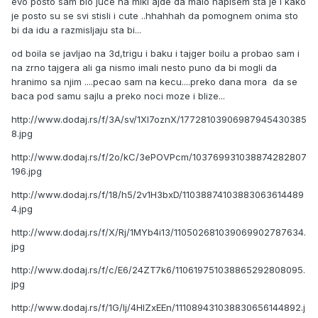
evo posto sam bio juce na miki ajde da malo napisem sta je i kako
je posto su se svi stisli i cute ..hhahhah da pomognem onima sto
bi da idu a razmisljaju sta bi...
od boila se javljao na 3d,trigu i baku i tajger boilu a probao sam i
na zrno tajgera ali ga nismo imali nesto puno da bi mogli da
hranimo sa njim ....pecao sam na kecu....preko dana mora da se
baca pod samu sajlu a preko noci moze i blize...
http://www.dodaj.rs/f/3A/sv/1XI7oznX/17728103906987945430385
8.jpg
http://www.dodaj.rs/f/2o/kC/3ePOVPcm/103769931038874282807
196.jpg
http://www.dodaj.rs/f/18/h5/2v1H3bxD/11038874103883063614489
4.jpg
http://www.dodaj.rs/f/X/Rj/1MYb4i13/110502681039069902787634.
jpg
http://www.dodaj.rs/f/c/E6/24ZT7k6/110619751038865292808095.
jpg
http://www.dodaj.rs/f/1G/Ij/4HIZxEEn/111089431038830656144892.j