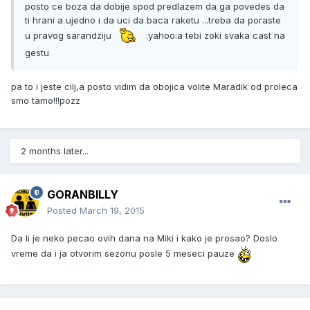
posto ce boza da dobije spod predlazem da ga povedes da
ti hrani a ujedno i da uci da baca raketu ...treba da poraste
u pravog sarandziju
:yahoo:a tebi zoki svaka cast na
gestu
pa to i jeste cilj,a posto vidim da obojica volite Maradik od proleca
smo tamo!!!pozz
2 months later...
GORANBILLY
Posted
March 19, 2015
Da li je neko pecao ovih dana na Miki i kako je prosao? Doslo
vreme da i ja otvorim sezonu posle 5 meseci pauze