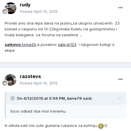
rudy
Posted
April 13, 2015
Proveli smo dva lepa dana na jezeru,sa ukupno uhvacenih 23
komad u rasponu od 13-22kg.Hvala Kuletu na gostoprimstvu i
hvala kolegama sa foruma na savetima ,
salkovic
,
toma20
,a posebno
sale.gr123
i njegovom kolegi iz
ekipe.
razotevs
Posted
April 14, 2015
On 4/12/2015 at 5:56 PM, bane76 said:
bozo odkad riba nosi trenerku
ili otkida kad nisi zute gumene rukavice za kuhinju
:D