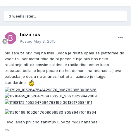
3 weeks later...
boza rus
Posted
May 3, 2015
bio sam za prvi maj na miki ...voda je dosta opala sa platforme do
vode fali bar metar tako da ni pecanje nije bilo bas neko
razbijanje ali ok sasvim solidno je radila riba taman kako
treba...od boila je lepo pecao na hot demon i na ananas ...(i ova
babuska je dosla na ananas..haha) a i uzimao je i tajger
standardno..
i evo jedan prilicno zanimljiv ulov za miku hahahaa :