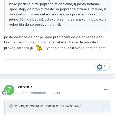
neke pozicije blize poprecnim obalama, tj posto nemam
spod stap, da hranim mesto sa poprecne strane ili iz ruke, ili
sa raketom ( imam neke stari stap, mogu sa njim raketu
jedno 50m da bacim)..od skoro sam u saranskom ribolovu, a
voleo bih da se oprobam na miki
posto ce boza da dobije spod predlazem da ga povedes da ti
hrani a ujedno i da uci da baca raketu ...treba da poraste u
pravog sarandziju
:yahoo:a tebi zoki svaka cast na gestu
1
zoran.r
Posted
December 19, 2014
On 12/19/2014 at 9:49 PM, bane76 said: