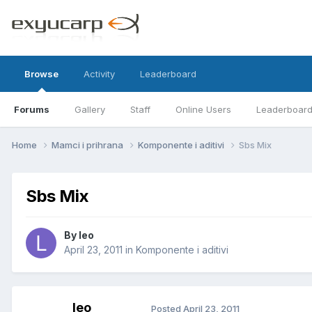
Browse
Activity
Leaderboard
Forums
Gallery
Staff
Online Users
Leaderboar
Home
Mamci i prihrana
Komponente i aditivi
Sbs Mix
Sbs Mix
By
leo
April 23, 2011
in
Komponente i aditivi
leo
Posted
April 23, 2011