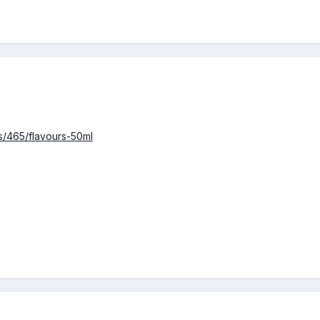
s/465/flavours-50ml