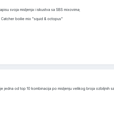
pisu svoja misljenja i iskustva sa SBS mixovima;
 i Catcher boilie mix "squid & octopus"
je jedna od top 10 kombinacija po misljenju velikog broja ozbiljnih s