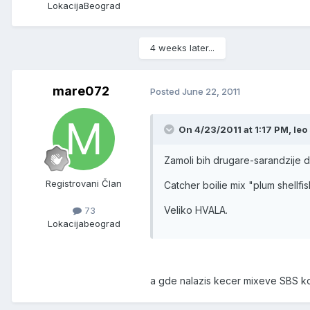
Lokacija
Beograd
4 weeks later...
mare072
Posted
June 22, 2011
On 4/23/2011 at 1:17 PM, leo 
Zamoli bih drugare-sarandzije da
Registrovani Član
Catcher boilie mix "plum shellfi
Veliko HVALA.
73
Lokacija
beograd
a gde nalazis kecer mixeve SBS ko