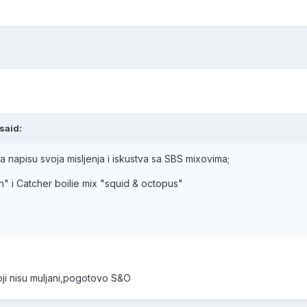
said:
 napisu svoja misljenja i iskustva sa SBS mixovima;
sh" i Catcher boilie mix "squid & octopus"
ji nisu muljani,pogotovo S&O