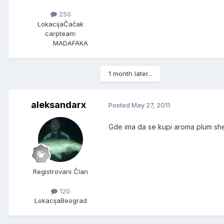
250
Lokacija
Čačak
carpteam:
MADAFAKA
1 month later...
aleksandarx
Posted
May 27, 2011
Gde ima da se kupi aroma plum she
Registrovani Član
120
Lokacija
Beograd