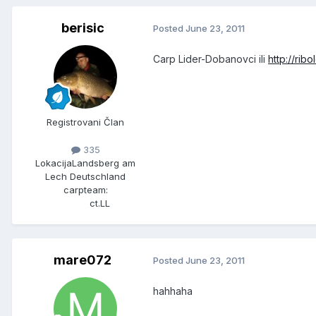
berisic
Posted
June 23, 2011
Carp Lider-Dobanovci ili
http://rib
Registrovani Član
335
Lokacija
Landsberg am
Lech Deutschland
carpteam:
ct.LL
mare072
Posted
June 23, 2011
hahhaha