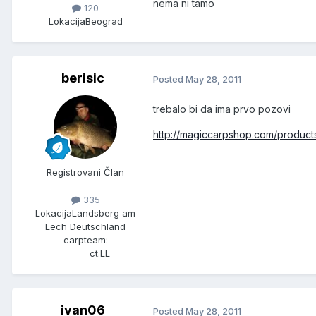
nema ni tamo
120
Lokacija
Beograd
berisic
Posted
May 28, 2011
trebalo bi da ima prvo pozovi
http://magiccarpshop.com/product
Registrovani Član
335
Lokacija
Landsberg am
Lech Deutschland
carpteam:
ct.LL
ivan06
Posted
May 28, 2011