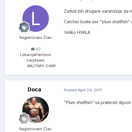
Zamoli bih drugare-sarandzije da na
Catcher boilie mix "plum shellfish"
Veliko HVALA.
Registrovani Član
82
Lokacija
Pančevo
carpteam:
MILITARY CARP
Doca
Posted
April 24, 2011
"Plum shellfish" sa pratecim dipom 
Registrovani Član