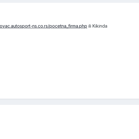
olovac.autosport-ns.co.rs/pocetna_firma.php
ili Kikinda