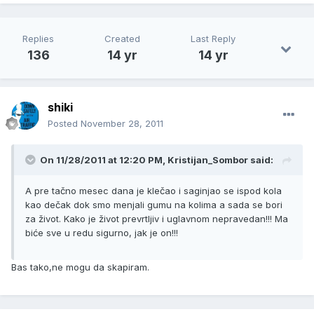
Replies
Created
Last Reply
136
14 yr
14 yr
shiki
Posted
November 28, 2011
On 11/28/2011 at 12:20 PM, Kristijan_Sombor said:
A pre tačno mesec dana je klečao i saginjao se ispod kola
kao dečak dok smo menjali gumu na kolima a sada se bori
za život. Kako je život prevrtljiv i uglavnom nepravedan!!! Ma
biće sve u redu sigurno, jak je on!!!
Bas tako,ne mogu da skapiram.