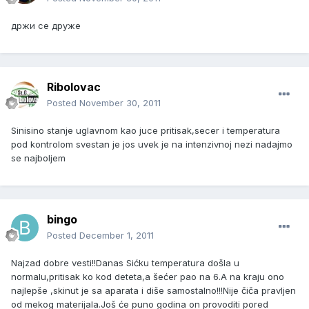
држи се друже
Ribolovac
Posted
November 30, 2011
Sinisino stanje uglavnom kao juce pritisak,secer i temperatura
pod kontrolom svestan je jos uvek je na intenzivnoj nezi nadajmo
se najboljem
bingo
Posted
December 1, 2011
Najzad dobre vesti!!Danas Sićku temperatura došla u
normalu,pritisak ko kod deteta,a šećer pao na 6.A na kraju ono
najlepše ,skinut je sa aparata i diše samostalno!!!Nije čiča pravljen
od mekog materijala.Još će puno godina on provoditi pored