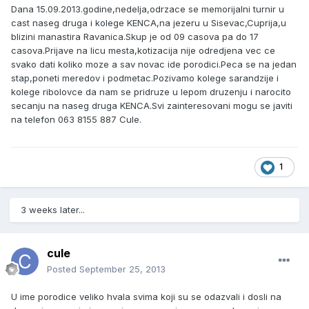
Dana 15.09.2013.godine,nedelja,odrzace se memorijalni turnir u
cast naseg druga i kolege KENCA,na jezeru u Sisevac,Cuprija,u
blizini manastira Ravanica.Skup je od 09 casova pa do 17
casova.Prijave na licu mesta,kotizacija nije odredjena vec ce
svako dati koliko moze a sav novac ide porodici.Peca se na jedan
stap,poneti meredov i podmetac.Pozivamo kolege sarandzije i
kolege ribolovce da nam se pridruze u lepom druzenju i narocito
secanju na naseg druga KENCA.Svi zainteresovani mogu se javiti
na telefon 063 8155 887 Cule.
1
3 weeks later...
cule
Posted
September 25, 2013
U ime porodice veliko hvala svima koji su se odazvali i dosli na