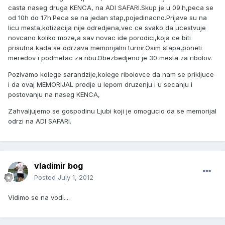
casta naseg druga KENCA, na ADI SAFARI.Skup je u 09.h,peca se
od 10h do 17h.Peca se na jedan stap,pojedinacno.Prijave su na
licu mesta,kotizacija nije odredjena,vec ce svako da ucestvuje
novcano koliko moze,a sav novac ide porodici,koja ce biti
prisutna kada se odrzava memorijalni turnir.Osim stapa,poneti
meredov i podmetac za ribu.Obezbedjeno je 30 mesta za ribolov.
Pozivamo kolege sarandzije,kolege ribolovce da nam se prikljuce
i da ovaj MEMORIJAL prodje u lepom druzenju i u secanju i
postovanju na naseg KENCA,
Zahvaljujemo se gospodinu Ljubi koji je omogucio da se memorijal
odrzi na ADI SAFARI.
vladimir bog
Posted
July 1, 2012
Vidimo se na vodi....