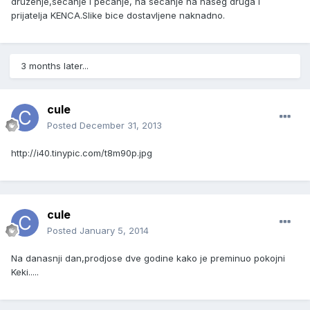
druzenje,secanje i pecanje, na secanje na naseg druga i
prijatelja KENCA.Slike bice dostavljene naknadno.
3 months later...
cule
Posted
December 31, 2013
http://i40.tinypic.com/t8m90p.jpg
cule
Posted
January 5, 2014
Na danasnji dan,prodjose dve godine kako je preminuo pokojni
Keki.....