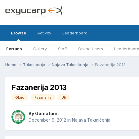
Browse
Activity
Leaderboard
Forums
Gallery
Staff
Online Users
Leaderboar
Home
Takmicenja
Najava Takmičenja
Fazanerija 2013
Fazanerija 2013
Okno
Fazanerija
Ub
By
Gomatami
December 6, 2012
in
Najava Takmičenja