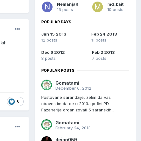
NemanjaR
md_bait
15 posts
10 posts
POPULAR DAYS
Jan 15 2013
Feb 24 2013
12 posts
11 posts
skih
Dec 6 2012
Feb 2 2013
8 posts
7 posts
POPULAR POSTS
Gomatami
December 6, 2012
Postovane sarandzije, zelim da vas
6
obavestim da ce u 2013. godini PD
Fazanerija organizovati 5 saranskih...
Gomatami
February 24, 2013
dejan059