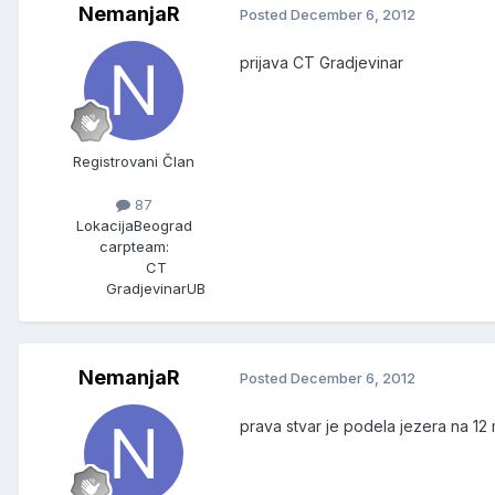
NemanjaR
Posted
December 6, 2012
prijava CT Gradjevinar
Registrovani Član
87
Lokacija
Beograd
carpteam:
CT
GradjevinarUB
NemanjaR
Posted
December 6, 2012
prava stvar je podela jezera na 12 