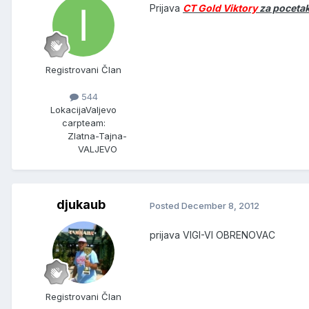
Prijava
CT Gold Viktory
za pocetak 
Registrovani Član
544
Lokacija
Valjevo
carpteam:
Zlatna-Tajna-
VALJEVO
djukaub
Posted
December 8, 2012
prijava VIGI-VI OBRENOVAC
Registrovani Član