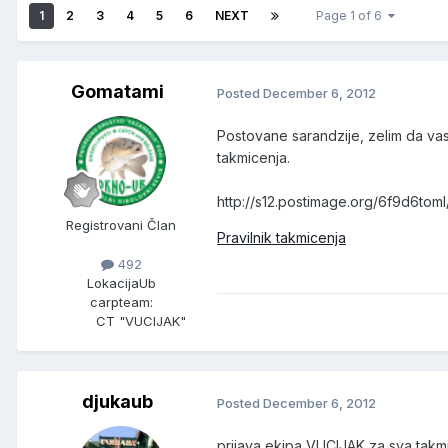
1
2
3
4
5
6
NEXT
Page 1 of 6
Gomatami
Posted
December 6, 2012
Postovane sarandzije, zelim da vas
takmicenja.
http://s12.postimage.org/6f9d6toml
Registrovani Član
Pravilnik takmicenja
492
Lokacija
Ub
carpteam:
CT "VUCIJAK"
djukaub
Posted
December 6, 2012
prijava ekipa VUCIJAK za sva takm