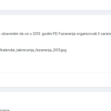
 obavestim da ce u 2013. godini PD Fazanerija organizovati 5 saran
/kalendar_takmicenja_fazanerija_2013.jpg
icenja