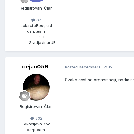
Registrovani Član
87
Lokacija
Beograd
carpteam:
CT
GradjevinarUB
dejan059
Posted
December 6, 2012
Svaka cast na organizaciji,,nadm s
Registrovani Član
332
Lokacija
valjevo
carpteam: