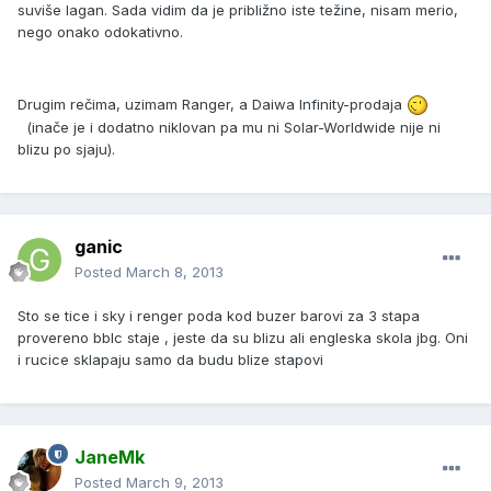
suviše lagan. Sada vidim da je približno iste težine, nisam merio,
nego onako odokativno.
Drugim rečima, uzimam Ranger, a Daiwa Infinity-prodaja
(inače je i dodatno niklovan pa mu ni Solar-Worldwide nije ni
blizu po sjaju).
ganic
Posted
March 8, 2013
Sto se tice i sky i renger poda kod buzer barovi za 3 stapa
provereno bblc staje , jeste da su blizu ali engleska skola jbg. Oni
i rucice sklapaju samo da budu blize stapovi
JaneMk
Posted
March 9, 2013