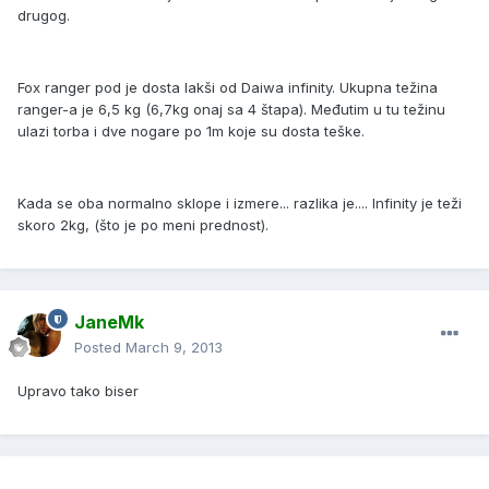
drugog.
Fox ranger pod je dosta lakši od Daiwa infinity. Ukupna težina
ranger-a je 6,5 kg (6,7kg onaj sa 4 štapa). Međutim u tu težinu
ulazi torba i dve nogare po 1m koje su dosta teške.
Kada se oba normalno sklope i izmere... razlika je.... Infinity je teži
skoro 2kg, (što je po meni prednost).
JaneMk
Posted
March 9, 2013
Upravo tako biser