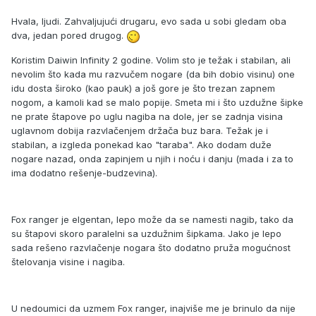
Hvala, ljudi. Zahvaljujući drugaru, evo sada u sobi gledam oba
dva, jedan pored drugog.
Koristim Daiwin Infinity 2 godine. Volim sto je težak i stabilan, ali
nevolim što kada mu razvučem nogare (da bih dobio visinu) one
idu dosta široko (kao pauk) a još gore je što trezan zapnem
nogom, a kamoli kad se malo popije. Smeta mi i što uzdužne šipke
ne prate štapove po uglu nagiba na dole, jer se zadnja visina
uglavnom dobija razvlačenjem držača buz bara. Težak je i
stabilan, a izgleda ponekad kao "taraba". Ako dodam duže
nogare nazad, onda zapinjem u njih i noću i danju (mada i za to
ima dodatno rešenje-budzevina).
Fox ranger je elgentan, lepo može da se namesti nagib, tako da
su štapovi skoro paralelni sa uzdužnim šipkama. Jako je lepo
sada rešeno razvlačenje nogara što dodatno pruža mogućnost
štelovanja visine i nagiba.
U nedoumici da uzmem Fox ranger, inajviše me je brinulo da nije