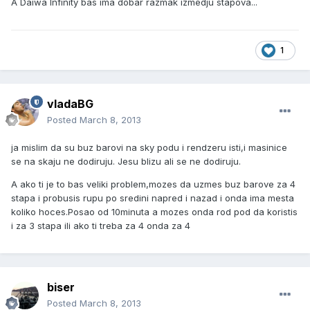
A Daiwa Infinity bas ima dobar razmak izmedju stapova...
1
vladaBG
Posted
March 8, 2013
ja mislim da su buz barovi na sky podu i rendzeru isti,i masinice
se na skaju ne dodiruju. Jesu blizu ali se ne dodiruju.
A ako ti je to bas veliki problem,mozes da uzmes buz barove za 4
stapa i probusis rupu po sredini napred i nazad i onda ima mesta
koliko hoces.Posao od 10minuta a mozes onda rod pod da koristis
i za 3 stapa ili ako ti treba za 4 onda za 4
biser
Posted
March 8, 2013