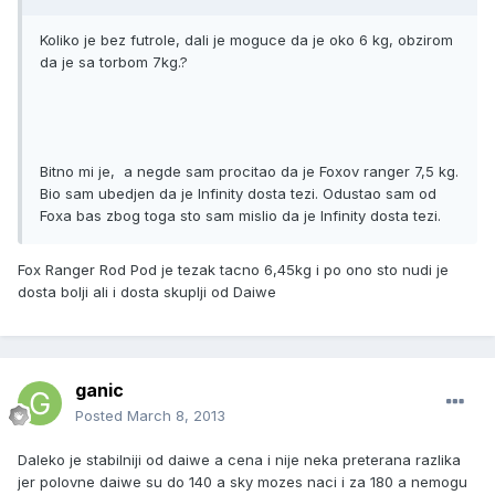
Koliko je bez futrole, dali je moguce da je oko 6 kg, obzirom
da je sa torbom 7kg.?
Bitno mi je, a negde sam procitao da je Foxov ranger 7,5 kg.
Bio sam ubedjen da je Infinity dosta tezi. Odustao sam od
Foxa bas zbog toga sto sam mislio da je Infinity dosta tezi.
Fox Ranger Rod Pod je tezak tacno 6,45kg i po ono sto nudi je
dosta bolji ali i dosta skuplji od Daiwe
ganic
Posted
March 8, 2013
Daleko je stabilniji od daiwe a cena i nije neka preterana razlika
jer polovne daiwe su do 140 a sky mozes naci i za 180 a nemogu