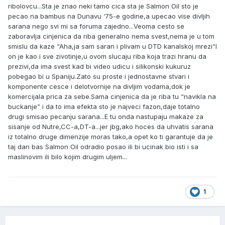
ribolovcu...Sta je znao neki tamo cica sta je Salmon Oil sto je
pecao na bambus na Dunavu ‘75-e godine,a upecao vise divljih
sarana nego svi mi sa foruma zajedno...Veoma cesto se
zaboravlja cinjenica da riba generalno nema svest,nema je u tom
smislu da kaze “Aha,ja sam saran i plivam u DTD kanalskoj mrezi”I
on je kao i sve zivotinje,u ovom slucaju riba koja trazi hranu da
prezivi,da ima svest kad bi video udicu i silikonski kukuruz
pobegao bi u Spaniju.Zato su proste i jednostavne stvari i
komponente cesce i delotvornije na divljim vodama,dok je
komercijala prica za sebe.Sama cinjenica da je riba tu “navikla na
buckanje” i da to ima efekta sto je najveci fazon,daje totalno
drugi smisao pecanju sarana...E tu onda nastupaju makaze za
sisanje od Nutre,CC-a,DT-a...jer jbg,ako hoces da uhvatis sarana
iz totalno druge dimenzije moras tako,a opet ko ti garantuje da je
taj dan bas Salmon Oil odradio posao ili bi ucinak bio isti i sa
maslinovim ili bilo kojim drugim uljem...
1