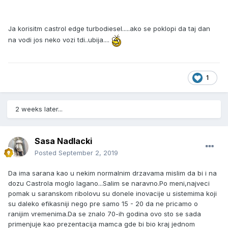
Ja korisitm castrol edge turbodiesel.....ako se poklopi da taj dan
na vodi jos neko vozi tdi..ubija....
1
2 weeks later...
Sasa Nadlacki
Posted
September 2, 2019
Da ima sarana kao u nekim normalnim drzavama mislim da bi i na
dozu Castrola moglo lagano...Salim se naravno.Po meni,najveci
pomak u saranskom ribolovu su donele inovacije u sistemima koji
su daleko efikasniji nego pre samo 15 - 20 da ne pricamo o
ranijim vremenima.Da se znalo 70-ih godina ovo sto se sada
primenjuje kao prezentacija mamca gde bi bio kraj jednom