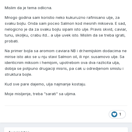
Mislim da je tema odlicna.
Mnogo godina sam koristio neko kukuruzno rafinisano ulje, za
svaku bojlu. Onda sam poceo Salmon kod mesnih mikseva. E sad,
nelogicno je da za svaku bojlu sipam isto ulje. Pravis skvid, caviar,
tunu, skoljku, crabu itd... a ulje uvek isto. Mislim da se treba igrati,
probati.
Na primer bojla sa aromom caviara NB i dr.hemijskim dodacima ne
mirise isto ako se u nju stavi Salmon oil, ili npr. susamovo ulje. Sa
identicnim miksom i hemijom, upotrebom ova dva razlicita ulja,
dobija se potpuno drugaciji misris, pa cak u odredjenom smislu i
struktura bojle.
Kud sve pare dajemo, ulja najmanje kostaju.
Moje misljenje, treba "sarati" sa uljima.
1