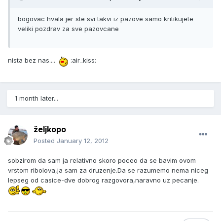
bogovac hvala jer ste svi takvi iz pazove samo kritikujete
veliki pozdrav za sve pazovcane
nista bez nas....
:air_kiss:
1 month later...
željkopo
Posted
January 12, 2012
sobzirom da sam ja relativno skoro poceo da se bavim ovom
vrstom ribolova,ja sam za druzenje.Da se razumemo nema niceg
lepseg od casice-dve dobrog razgovora,naravno uz pecanje.