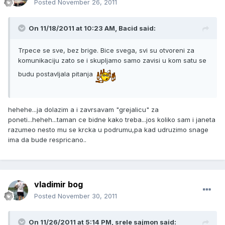
Posted
November 26, 2011
On 11/18/2011 at 10:23 AM, Bacid said:
Trpece se sve, bez brige. Bice svega, svi su otvoreni za
komunikaciju zato se i skupljamo samo zavisi u kom satu se
budu postavljala pitanja
hehehe...ja dolazim a i zavrsavam "grejalicu" za
poneti...heheh...taman ce bidne kako treba...jos koliko sam i janeta
razumeo nesto mu se krcka u podrumu,pa kad udruzimo snage
ima da bude respricano..
vladimir bog
Posted
November 30, 2011
On 11/26/2011 at 5:14 PM, srele sajmon said: