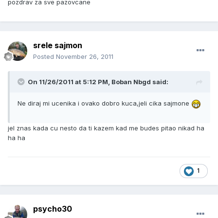
pozdrav za sve pazovcane
srele sajmon
Posted
November 26, 2011
On 11/26/2011 at 5:12 PM, Boban Nbgd said:
Ne diraj mi ucenika i ovako dobro kuca,jeli cika sajmone
jel znas kada cu nesto da ti kazem kad me budes pitao nikad ha
ha ha
1
psycho30