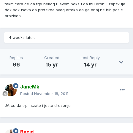
takmicara ce da trpi nekog u svom boksu da mu drobi i zapitkuje
dok pokusava da pretekne svog ortaka da ga onaj ne bih posle
prozivao...
4 weeks later...
Replies
Created
Last Reply
96
15 yr
14 yr
JaneMk
Posted
November 18, 2011
JA cu da trpim,zato i jeste druzenje
Bacid