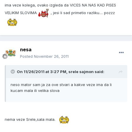
ima veze kolega, ovako izgleda da VICES NA NAS KAD PISES
VELIKIM SLOVIMA
, jesi li sad primetio razliku.... pozzz
nesa
Posted
November 26, 2011
On 11/26/2011 at 3:27 PM, srele sajmon said:
neso mator sam ja za ove stvari a kakve veze ima da li
kucam mala ili velika slova
nema veze Srele,sala mala.