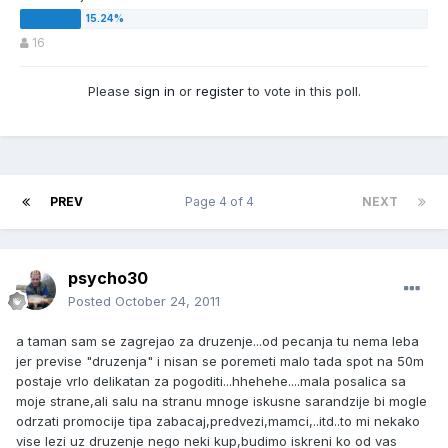
16
Please
sign in
or
register
to vote in this poll.
PREV
Page 4 of 4
NEXT
psycho30
Posted
October 24, 2011
a taman sam se zagrejao za druzenje...od pecanja tu nema leba
jer previse "druzenja" i nisan se poremeti malo tada spot na 50m
postaje vrlo delikatan za pogoditi...hhehehe....mala posalica sa
moje strane,ali salu na stranu mnoge iskusne sarandzije bi mogle
odrzati promocije tipa zabacaj,predvezi,mamci,..itd..to mi nekako
vise lezi uz druzenje nego neki kup,budimo iskreni ko od vas