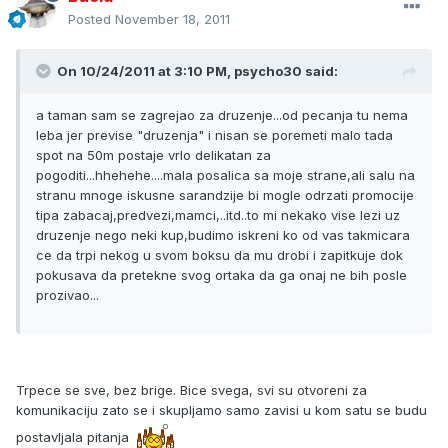
Posted
November 18, 2011
On 10/24/2011 at 3:10 PM, psycho30 said:
a taman sam se zagrejao za druzenje...od pecanja tu nema
leba jer previse "druzenja" i nisan se poremeti malo tada
spot na 50m postaje vrlo delikatan za
pogoditi...hhehehe....mala posalica sa moje strane,ali salu na
stranu mnoge iskusne sarandzije bi mogle odrzati promocije
tipa zabacaj,predvezi,mamci,..itd..to mi nekako vise lezi uz
druzenje nego neki kup,budimo iskreni ko od vas takmicara
ce da trpi nekog u svom boksu da mu drobi i zapitkuje dok
pokusava da pretekne svog ortaka da ga onaj ne bih posle
prozivao...
Trpece se sve, bez brige. Bice svega, svi su otvoreni za
komunikaciju zato se i skupljamo samo zavisi u kom satu se budu
postavljala pitanja