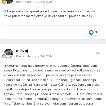
Posted
January 24, 2014
Milivoje,kad vidis sporet pored vode i tako neke stvari znaj da
neko priprema mesto,citao je Revire Srbije i poucna stiva :-D
3
milivoj
Posted
January 24, 2014
Nikada nemogu da zaboravim prvo pecanje šarana .Imao sam
samo 10 godina celu noc sam presedeo pored kotlića u kom se
kuvao kukuruz za prihranu i pecanje a kada je završilo se
kuvanje kukuruza onda nokle i i na kraju grašak i konoplja
koju smo mešali za hranjenej mesta .Očima izrogačeni sam blejio
u kotlic i sastojke koje je pokojni deda stavljao u kukuruz ,
zgašak , žito , konoplju i onda u mešenje nokli .Ujutro oko pola 3
smo krecali mene ko zadružno magare natovariše ali sam dobio
"svoj "štap bambus 5 m sa sve motalicom i perom od pauna