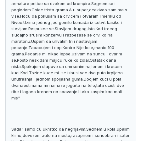
armature petice sa dzakom od krompira.Sagnem se i
pogledam.Golac trista grama.A u super,ocekivao sam malo
vise.Hocu da pokusam sa crvicem i otvaram limenku od
Nivee.Uzima jednog ,od gomile komada iz cetvrt kasike i
stavljam.Raspukne se.Stavljam drugog,Isto.Kod treceg
slucajno srusim konzervu i razbezase se crvi ko na
maratonu.Uspem da uhvatim tri i nastavljam
pecanje.Zabacujem i cap.Kontra Nije lose,manic 100
grama.Pecanje mi nikad lepse,uzivam na suncu i cvarim
se.Posto neskidam majicu ruke ko zidar.Ostatak dana
nista.Spakujem stapove sa umrsenim najlonom i krecem
kuci.Kod Tozine kuce mi se izbusi vec dva puta krpljena
unutrasnja i jednom spoljasna guma.Dodjem kuci u pola
dvanaest.mama mi namaze jogurta na telo,tata ocisti dve
ribe i lagano krenem na spavanje.I tako zaspim kao mali
mis"
Sada" samo cu ukratko da negnjavim.Sednem u kola,upalim
klimu,dovezem auto na mesto,razapnem i suncobran i sator