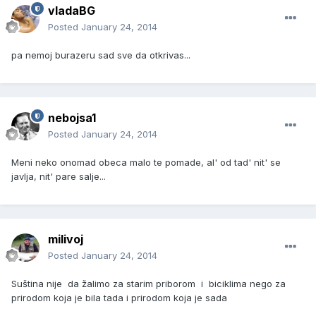
vladaBG
Posted
January 24, 2014
pa nemoj burazeru sad sve da otkrivas...
nebojsa1
Posted
January 24, 2014
Meni neko onomad obeca malo te pomade, al' od tad' nit' se
javlja, nit' pare salje...
milivoj
Posted
January 24, 2014
Suština nije da žalimo za starim priborom i biciklima nego za
prirodom koja je bila tada i prirodom koja je sada