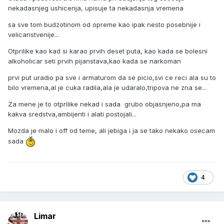
nekadasnjeg ushicenja, upisuje ta nekadasnja vremena
sa sve tom budzotinom od opreme kao ipak nesto posebnije i
velicanstvenije...
Otprilike kao kad si karao prvih deset puta, kao kada se bolesni
alkoholicar seti prvih pijanstava,kao kada se narkoman
prvi put uradio pa sve i armaturom da se picio,svi ce reci ala su to
bilo vremena,al je cuka radila,ala je udaralo,tripova ne zna se...
Za mene je to otprilike nekad i sada grubo objasnjeno,pa ma
kakva sredstva,ambijenti i alati postojali...
Mozda je malo i off od teme, ali jebiga i ja se tako nekako osecam
sada
4
Limar