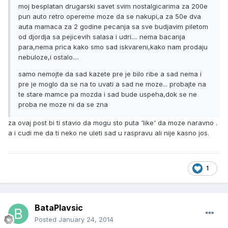
moj besplatan drugarski savet svim nostalgicarima za 200e
pun auto retro opereme moze da se nakupi,a za 50e dva
auta mamaca za 2 godine pecanja sa sve budjavim piletom
od djordja sa pejicevih salasa i udri.... nema bacanja
para,nema prica kako smo sad iskvareni,kako nam prodaju
nebuloze,i ostalo....
samo nemojte da sad kazete pre je bilo ribe a sad nema i
pre je moglo da se na to uvati a sad ne moze... probajte na
te stare mamce pa mozda i sad bude uspeha,dok se ne
proba ne moze ni da se zna
za ovaj post bi ti stavio da mogu sto puta 'like' da moze naravno .
a i cudi me da ti neko ne uleti sad u raspravu ali nije kasno jos.
1
BataPlavsic
Posted
January 24, 2014