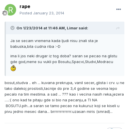
rape
Posted
January 23, 2014
On 1/23/2014 at 11:46 AM, Limar said:
Ja se secam vremena kada ljudi nisu znali sta je
babuska,bila cudna riba :-D
ima li jos neki drugar iz tog doba? saran se pecao na glistu
gde god,mene su vukli po Bosutu,Spacvi,Studvi,Modracu
bosut,studva .. eh ... kuvana prekrupa, vanil secer,.glista i crv. u ne
tako dalekoj proslosti,tacnije do pre 3,4 godine se veoma lepo
pecalo na tim mestima. a sad ... ??? kao i vecina nasih reka,jezera
.....:( ono kad te pitaju gde si bio na pecanju,a TI NA
BOSUTU.pih...a saran se tamo pecao na kukuruz koji se kiseli u
pivu jedno mesec dana... brrrrrrrrrrrrr.uzasan miris (smrad)...