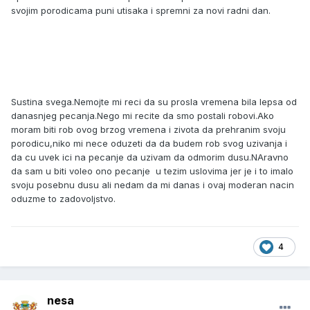
svojim porodicama puni utisaka i spremni za novi radni dan.
Sustina svega.Nemojte mi reci da su prosla vremena bila lepsa od
danasnjeg pecanja.Nego mi recite da smo postali robovi.Ako
moram biti rob ovog brzog vremena i zivota da prehranim svoju
porodicu,niko mi nece oduzeti da da budem rob svog uzivanja i
da cu uvek ici na pecanje da uzivam da odmorim dusu.NAravno
da sam u biti voleo ono pecanje u tezim uslovima jer je i to imalo
svoju posebnu dusu ali nedam da mi danas i ovaj moderan nacin
oduzme to zadovoljstvo.
4
nesa