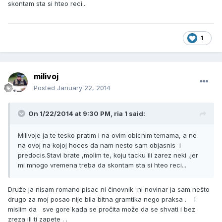
skontam sta si hteo reci...
1
milivoj
Posted
January 22, 2014
On 1/22/2014 at 9:30 PM, ria 1 said:
Milivoje ja te tesko pratim i na ovim obicnim temama, a ne
na ovoj na kojoj hoces da nam nesto sam objasnis i
predocis.Stavi brate ,molim te, koju tacku ili zarez neki ,jer
mi mnogo vremena treba da skontam sta si hteo reci...
Druže ja nisam romano pisac ni činovnik ni novinar ja sam nešto
drugo za moj posao nije bila bitna gramtika nego praksa . I
mislim da sve gore kada se pročita može da se shvati i bez
zreza ili ti zapete . .