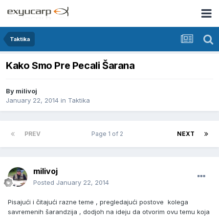
Taktika
Kako Smo Pre Pecali Šarana
By
milivoj
January 22, 2014
in
Taktika
PREV
Page 1 of 2
NEXT
milivoj
Posted
January 22, 2014
Pisajući i čitajući razne teme , pregledajući postove kolega
savremenih šarandzija , dodjoh na ideju da otvorim ovu temu koja