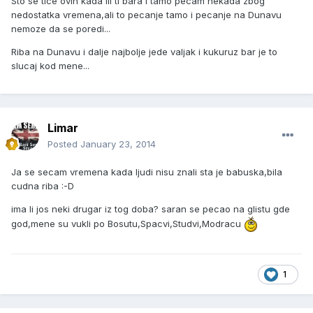
Sto se tice ovih kada ili ti bara i tamo pecam nekada zbog
nedostatka vremena,ali to pecanje tamo i pecanje na Dunavu
nemoze da se poredi...
Riba na Dunavu i dalje najbolje jede valjak i kukuruz bar je to
slucaj kod mene...
Limar
Posted
January 23, 2014
Ja se secam vremena kada ljudi nisu znali sta je babuska,bila
cudna riba :-D
ima li jos neki drugar iz tog doba? saran se pecao na glistu gde
god,mene su vukli po Bosutu,Spacvi,Studvi,Modracu
1