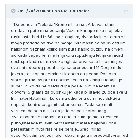
On 1/24/2014 at 1:58 PM, ria 1 said:
"Da ponovim"Nekada"Krenem ti ja na JArkovce starim
drndavim putem na pecanje.Vezem kanapom za moj plavi
ruski lasta bicikl iz 66', sa stanglom, dve odvaljene germine
moga pradede sa dve najmanje kvik masinice sa 022 trulim
najlonom.Neznam koliko sam puta nabijo guzicu na drveni
sic kada zapadnem na lenjaku u rupu.Kraju letnjaka nikad
dosta,pa kada se na vidiku ugleda prva kuca treba mi jos
dva sata dobrog pedaliranja sa prenosom 1:16.Dodjem do
jezera ,rasklopim germine i krenem da pecam.Posto mi
stolica pukla jos pre tri godine sedim na zemlji i ugodjaj je
super.Toliko da ne osetis dupe posle 15 min.Pecam sa
olovom 15 grama za dubinku,jer kada bi stavio 20 ode sve u
B... mater.Nataknem kuruz na udici,ona se ni nevidi.Kada
cap....Ja kontru ,bogami dobar komad.Tada kao mali
verujem da sam mislio da je to najbolji saran mog
zivota.Borim se i nedam da ode,Pustim ga malo nesmem
puno,isterace mi svih petnaestak metara najlona.Boba
petaestak minuta.Nazire se peraje...Sreci nikad
vece.Potrudim se jos malo i ubacim ga u meredov.Savijen od