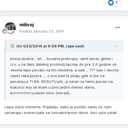
1
milivoj
Posted
January 23, 2014
On 1/23/2014 at 9:06 PM, rape said:
bosut,studva .. eh ... kuvana prekrupa, vanil secer,.glista i
crv. u ne tako dalekoj proslosti,tacnije do pre 3,4 godine se
veoma lepo pecalo na tim mestima. a sad ... ??? kao i vecina
nasih reka,jezera .....:( ono kad te pitaju gde si bio na
pecanju,a TI NA BOSUTU.pih...a saran se tamo pecao na
kukuruz koji se kiseli u pivu jedno mesec dana...
brrrrrrrrrrrrr.uzasan miris (smrad)...
Lepa stara vremena Prijatelju kako je počelo samo će nam
sećanaja i komercijale sa izmsakriranom ribom bez usta ostati .