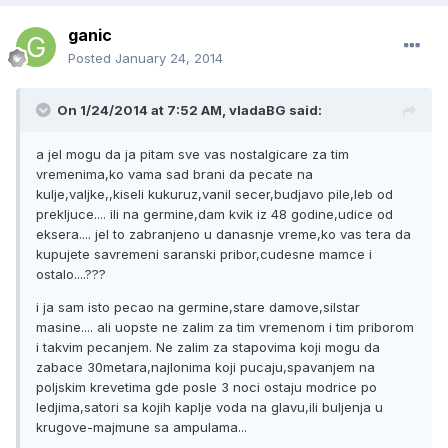
ganic
Posted
January 24, 2014
On 1/24/2014 at 7:52 AM, vladaBG said:
a jel mogu da ja pitam sve vas nostalgicare za tim
vremenima,ko vama sad brani da pecate na
kulje,valjke,,kiseli kukuruz,vanil secer,budjavo pile,leb od
prekljuce.... ili na germine,dam kvik iz 48 godine,udice od
eksera.... jel to zabranjeno u danasnje vreme,ko vas tera da
kupujete savremeni saranski pribor,cudesne mamce i
ostalo....???
i ja sam isto pecao na germine,stare damove,silstar
masine.... ali uopste ne zalim za tim vremenom i tim priborom
i takvim pecanjem. Ne zalim za stapovima koji mogu da
zabace 30metara,najlonima koji pucaju,spavanjem na
poljskim krevetima gde posle 3 noci ostaju modrice po
ledjima,satori sa kojih kaplje voda na glavu,ili buljenja u
krugove-majmune sa ampulama...