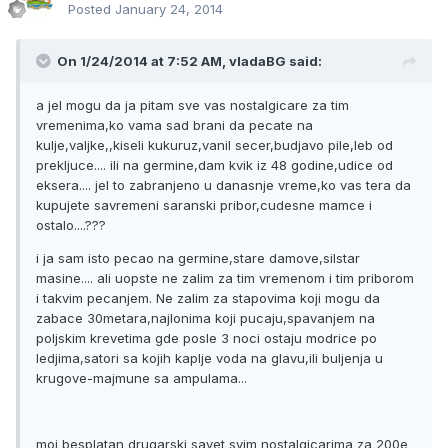
Posted
January 24, 2014
On 1/24/2014 at 7:52 AM, vladaBG said:
a jel mogu da ja pitam sve vas nostalgicare za tim
vremenima,ko vama sad brani da pecate na
kulje,valjke,,kiseli kukuruz,vanil secer,budjavo pile,leb od
prekljuce.... ili na germine,dam kvik iz 48 godine,udice od
eksera.... jel to zabranjeno u danasnje vreme,ko vas tera da
kupujete savremeni saranski pribor,cudesne mamce i
ostalo....???
i ja sam isto pecao na germine,stare damove,silstar
masine.... ali uopste ne zalim za tim vremenom i tim priborom
i takvim pecanjem. Ne zalim za stapovima koji mogu da
zabace 30metara,najlonima koji pucaju,spavanjem na
poljskim krevetima gde posle 3 noci ostaju modrice po
ledjima,satori sa kojih kaplje voda na glavu,ili buljenja u
krugove-majmune sa ampulama...
moj besplatan drugarski savet svim nostalgicarima za 200e