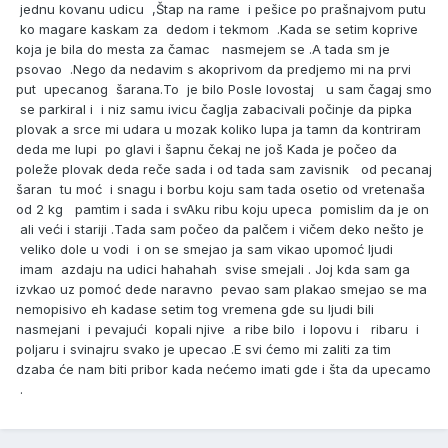
jednu kovanu udicu ,Štap na rame i pešice po prašnajvom putu
ko magare kaskam za dedom i tekmom .Kada se setim koprive
koja je bila do mesta za čamac nasmejem se .A tada sm je
psovao .Nego da nedavim s akoprivom da predjemo mi na prvi
put upecanog šarana.To je bilo Posle lovostaj u sam čagaj smo
se parkiral i i niz samu ivicu čaglja zabacivali počinje da pipka
plovak a srce mi udara u mozak koliko lupa ja tamn da kontriram
deda me lupi po glavi i šapnu čekaj ne još Kada je počeo da
poleže plovak deda reče sada i od tada sam zavisnik od pecanaj
šaran tu moć i snagu i borbu koju sam tada osetio od vretenaša
od 2 kg pamtim i sada i svAku ribu koju upeca pomislim da je on
ali veći i stariji .Tada sam počeo da palčem i vičem deko nešto je
veliko dole u vodi i on se smejao ja sam vikao upomoć ljudi
imam azdaju na udici hahahah svise smejali . Joj kda sam ga
izvkao uz pomoć dede naravno pevao sam plakao smejao se ma
nemopisivo eh kadase setim tog vremena gde su ljudi bili
nasmejani i pevajući kopali njive a ribe bilo i lopovu i ribaru i
poljaru i svinajru svako je upecao .E svi ćemo mi zaliti za tim
dzaba će nam biti pribor kada nećemo imati gde i šta da upecamo
.