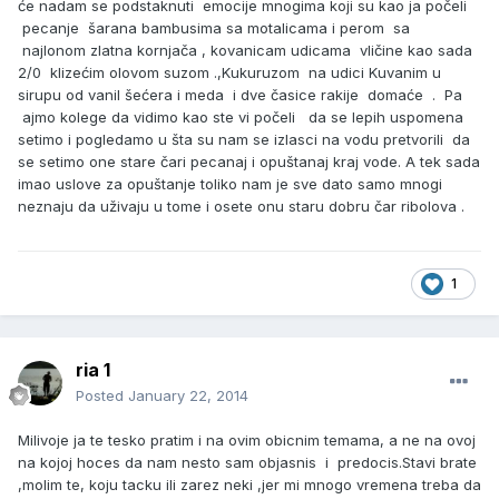
će nadam se podstaknuti emocije mnogima koji su kao ja počeli
pecanje šarana bambusima sa motalicama i perom sa
najlonom zlatna kornjača , kovanicam udicama vličine kao sada
2/0 klizećim olovom suzom .,Kukuruzom na udici Kuvanim u
sirupu od vanil šećera i meda i dve časice rakije domaće . Pa
ajmo kolege da vidimo kao ste vi počeli da se lepih uspomena
setimo i pogledamo u šta su nam se izlasci na vodu pretvorili da
se setimo one stare čari pecanaj i opuštanaj kraj vode. A tek sada
imao uslove za opuštanje toliko nam je sve dato samo mnogi
neznaju da uživaju u tome i osete onu staru dobru čar ribolova .
1
ria 1
Posted
January 22, 2014
Milivoje ja te tesko pratim i na ovim obicnim temama, a ne na ovoj
na kojoj hoces da nam nesto sam objasnis i predocis.Stavi brate
,molim te, koju tacku ili zarez neki ,jer mi mnogo vremena treba da