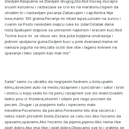
stavljam.Raspukne se.Stavljam drugog,Isto.Kod treceg slucajno
srusim konzervu i razbezase se crvi ko na maratonu.Uspem da
uhvatim tri i nastavljam pecanje.Zabacujem i cap.Kontra Nije
lose,manic 100 grama.Pecanje mi nikad lepse,uzivam na suncu i
cvarim se.Posto neskidam majicu ruke ko zidar.Ostatak dana
nista.Spakujem stapove sa umrsenim najlonom i krecem kuci.Kod
Tozine kuce mi se izbusi vec dva puta krpljena unutrasnja i
jednom spoljasna guma.Dodjem kuci u pola dvanaest.mama mi
namaze jogurta na telo,tata ocisti dve ribe i lagano krenem na
spavanje.I tako zaspim kao mali mis"
Sada" samo cu ukratko da negnjavim.Sednem u kola,upalim
klimu,dovezem auto na mesto,razapnem i suncobran i sator i broli
i stolicu u kojoj sedis ko na peni,i razapnem sve sto imam.Izvadim
ladno pivo iz frizidera,otvorim i izlijem pre nego pocnem da
pecam...Drugar i ja popijemo kafu i ispecemo malo
mesetine.Pocenemo da pecamo.Ponesemo kilo dva secerca i
netso nasih prirodnih boilia.Zezamo se celu noc.Ako hocemo da
spavamo,spavamo.Ako hocemo da pijemo,pijemo.Ako nema ribe
opet dobro.Ako ima ribe i opet dobro.Otpecamo sve to i vratimo se