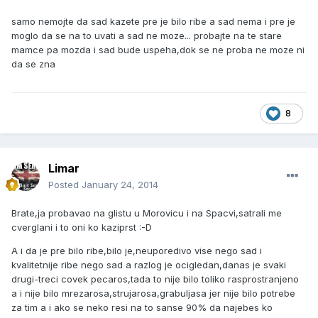
samo nemojte da sad kazete pre je bilo ribe a sad nema i pre je
moglo da se na to uvati a sad ne moze... probajte na te stare
mamce pa mozda i sad bude uspeha,dok se ne proba ne moze ni
da se zna
8
Limar
Posted
January 24, 2014
Brate,ja probavao na glistu u Morovicu i na Spacvi,satrali me
cverglani i to oni ko kaziprst :-D
A i da je pre bilo ribe,bilo je,neuporedivo vise nego sad i
kvalitetnije ribe nego sad a razlog je ocigledan,danas je svaki
drugi-treci covek pecaros,tada to nije bilo toliko rasprostranjeno
a i nije bilo mrezarosa,strujarosa,grabuljasa jer nije bilo potrebe
za tim a i ako se neko resi na to sanse 90% da najebes ko