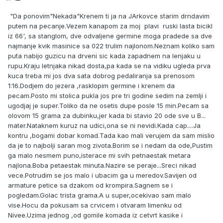
"Da ponovim"Nekad
a"Krenem ti ja na JArkovce starim drndavim
putem na pecanje.Vezem kanapom za moj plavi ruski lasta bicikl
iz 66', sa stanglom, dve odvaljene germine moga pradede sa dve
najmanje kvik masinice sa 022 trulim najlonom.Neznam koliko sam
puta nabijo guzicu na drveni sic kada zapadnem na lenjaku u
rupu.Kraju letnjaka nikad dosta,pa kada se na vidiku ugleda prva
kuca treba mi jos dva sata dobrog pedaliranja sa prenosom
1:16.Dodjem do jezera ,rasklopim germine i krenem da
pecam.Posto mi stolica pukla jos pre tri godine sedim na zemlji i
ugodjaj je super.Toliko da ne osetis dupe posle 15 min.Pecam sa
olovom 15 grama za dubinku,jer kada bi stavio 20 ode sve u B...
mater.Nataknem kuruz na udici,ona se ni nevidi.Kada cap....Ja
kontru ,bogami dobar komad.Tada kao mali verujem da sam mislio
da je to najbolji saran mog zivota.Borim se i nedam da ode,Pustim
ga malo nesmem puno,isterace mi svih petnaestak metara
najlona.Boba petaestak minuta.Nazire se peraje...Sreci nikad
vece.Potrudim se jos malo i ubacim ga u meredov.Savijen od
armature petice sa dzakom od krompira.Sagnem se i
pogledam.Golac trista grama.A u super,ocekivao sam malo
vise.Hocu da pokusam sa crvicem i otvaram limenku od
Nivee.Uzima jednog ,od gomile komada iz cetvrt kasike i