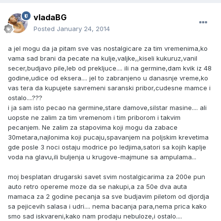
vladaBG
Posted
January 24, 2014
a jel mogu da ja pitam sve vas nostalgicare za tim vremenima,ko
vama sad brani da pecate na kulje,valjke,,kiseli kukuruz,vanil
secer,budjavo pile,leb od prekljuce.... ili na germine,dam kvik iz 48
godine,udice od eksera.... jel to zabranjeno u danasnje vreme,ko
vas tera da kupujete savremeni saranski pribor,cudesne mamce i
ostalo....???
i ja sam isto pecao na germine,stare damove,silstar masine.... ali
uopste ne zalim za tim vremenom i tim priborom i takvim
pecanjem. Ne zalim za stapovima koji mogu da zabace
30metara,najlonima koji pucaju,spavanjem na poljskim krevetima
gde posle 3 noci ostaju modrice po ledjima,satori sa kojih kaplje
voda na glavu,ili buljenja u krugove-majmune sa ampulama...
moj besplatan drugarski savet svim nostalgicarima za 200e pun
auto retro opereme moze da se nakupi,a za 50e dva auta
mamaca za 2 godine pecanja sa sve budjavim piletom od djordja
sa pejicevih salasa i udri.... nema bacanja para,nema prica kako
smo sad iskvareni,kako nam prodaju nebuloze,i ostalo....