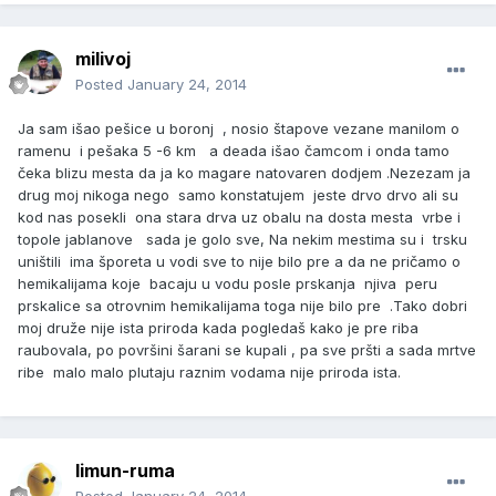
milivoj
Posted
January 24, 2014
Ja sam išao pešice u boronj , nosio štapove vezane manilom o
ramenu i pešaka 5 -6 km a deada išao čamcom i onda tamo
čeka blizu mesta da ja ko magare natovaren dodjem .Nezezam ja
drug moj nikoga nego samo konstatujem jeste drvo drvo ali su
kod nas posekli ona stara drva uz obalu na dosta mesta vrbe i
topole jablanove sada je golo sve, Na nekim mestima su i trsku
uništili ima šporeta u vodi sve to nije bilo pre a da ne pričamo o
hemikalijama koje bacaju u vodu posle prskanja njiva peru
prskalice sa otrovnim hemikalijama toga nije bilo pre .Tako dobri
moj druže nije ista priroda kada pogledaš kako je pre riba
raubovala, po površini šarani se kupali , pa sve pršti a sada mrtve
ribe malo malo plutaju raznim vodama nije priroda ista.
limun-ruma