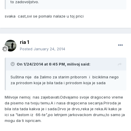
to zadovoljstvo.
svaka cast,svi se pomalo nalaze u toj prici
ria 1
Posted
January 24, 2014
On 1/24/2014 at 6:45 PM, milivoj said:
Suština nije da žalimo za starim priborom i biciklima nego
za prirodom koja je bila tada i prirodom koja je sada
Milivoje nemoj nas zajebavati.Odvajamo svoje dragoceno vreme
da pisemo na tvoju temu.A i nasa dragocena secanja.Priroda je
bila ista tada kakva je i sada.Drvo je drvo,reka je reka.Al kako je
ici sa "lastom iz 66-te",po letnjem jarkovackom drumu,to samo ja
mogu da ti ispricam.