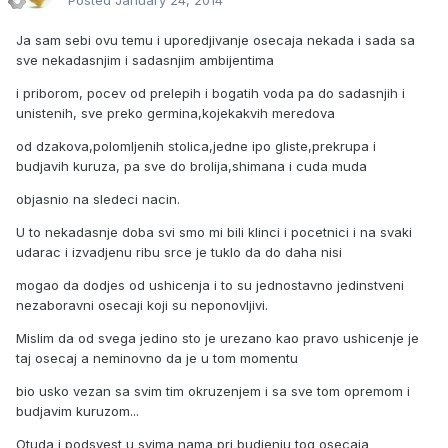
Posted
January 24, 2014
Ja sam sebi ovu temu i uporedjivanje osecaja nekada i sada sa
sve nekadasnjim i sadasnjim ambijentima
i priborom, pocev od prelepih i bogatih voda pa do sadasnjih i
unistenih, sve preko germina,kojekakvih meredova
od dzakova,polomljenih stolica,jedne ipo gliste,prekrupa i
budjavih kuruza, pa sve do brolija,shimana i cuda muda
objasnio na sledeci nacin.
U to nekadasnje doba svi smo mi bili klinci i pocetnici i na svaki
udarac i izvadjenu ribu srce je tuklo da do daha nisi
mogao da dodjes od ushicenja i to su jednostavno jedinstveni
nezaboravni osecaji koji su neponovljivi.
Mislim da od svega jedino sto je urezano kao pravo ushicenje je
taj osecaj a neminovno da je u tom momentu
bio usko vezan sa svim tim okruzenjem i sa sve tom opremom i
budjavim kuruzom...
Otuda i podsvest u svima nama pri budjenju tog osecaja