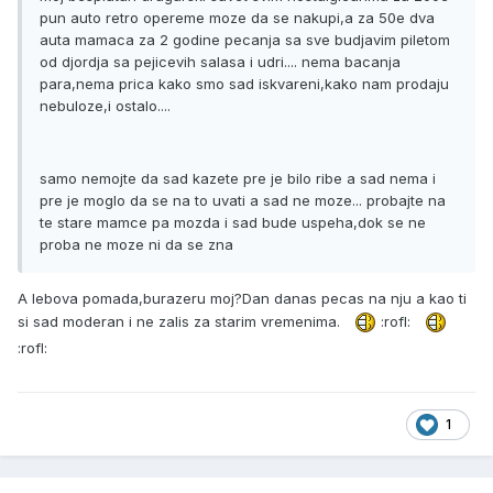
pun auto retro opereme moze da se nakupi,a za 50e dva
auta mamaca za 2 godine pecanja sa sve budjavim piletom
od djordja sa pejicevih salasa i udri.... nema bacanja
para,nema prica kako smo sad iskvareni,kako nam prodaju
nebuloze,i ostalo....
samo nemojte da sad kazete pre je bilo ribe a sad nema i
pre je moglo da se na to uvati a sad ne moze... probajte na
te stare mamce pa mozda i sad bude uspeha,dok se ne
proba ne moze ni da se zna
A lebova pomada,burazeru moj?Dan danas pecas na nju a kao ti
si sad moderan i ne zalis za starim vremenima.
:rofl:
:rofl:
1