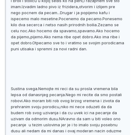
i broli i stolicu u kojoj sedis ko na peni,i razapnem sve sto
imam.Izvadim ladno pivo iz frizidera,otvorim i izlijem pre
nego pocnem da pecam...Drugar i ja popijemo kafu i
ispecemo malo mesetine.Pocenemo da pecamo.Ponesemo
kilo dva secerca i netso nasih prirodnih boilia.Zezamo se
celu noc.Ako hocemo da spavamo,spavamo.Ako hocemo
da pijemo,pijemo.Ako nema ribe opet dobro.Ako ima ribe i
opet dobro.Otpecamo sve to i vratimo se svojim porodicama
puni utisaka i spremni za novi radni dan.
Sustina svega.Nemojte mi reci da su prosla vremena bila
lepsa od danasnjeg pecanja.Nego mi recite da smo postali
robovi.Ako moram biti rob ovog brzog vremena i zivota da
prehranim svoju porodicu,niko mi nece oduzeti da da
budem rob svog uzivanja i da cu uvek ici na pecanje da
uzivam da odmorim dusu.NAravno da sam u biti voleo ono
pecanje u tezim uslovima jer je i to imalo svoju posebnu
dusu ali nedam da mi danas i ovaj moderan nacin oduzme