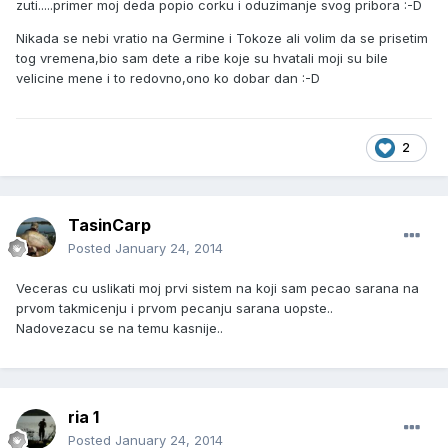
zuti.....primer moj deda popio corku i oduzimanje svog pribora :-D
Nikada se nebi vratio na Germine i Tokoze ali volim da se prisetim
tog vremena,bio sam dete a ribe koje su hvatali moji su bile
velicine mene i to redovno,ono ko dobar dan :-D
2
TasinCarp
Posted
January 24, 2014
Veceras cu uslikati moj prvi sistem na koji sam pecao sarana na
prvom takmicenju i prvom pecanju sarana uopste..
Nadovezacu se na temu kasnije..
ria 1
Posted
January 24, 2014