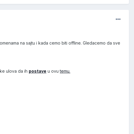
promenama na sajtu i kada cemo biti offline. Gledacemo da sve
ike ulova da ih
postave
u ovu
temu.