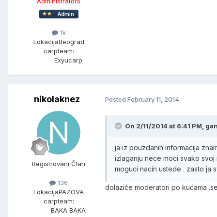
Administrators
1k
Lokacija
Beograd
carpteam:
Exyucarp
nikolaknez
Posted
February 11, 2014
On 2/11/2014 at 6:41 PM, gan
ja iz pouzdanih informacija znam 
izlaganju nece moci svako svoj n
Registrovani Član
moguci nacin ustede . zasto ja s
136
dolaziće moderatori po kućama .sed
Lokacija
PAZOVA
carpteam:
BAKA BAKA