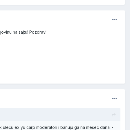
ovinu na sajtu! Pozdrav!
k uleću ex yu carp moderatori i banuju ga na mesec dana.:-