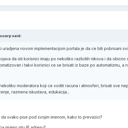
yucarp said:
i uradjena novom implementacijom portala je da ce biti pobrisani svi dupl
ava da isti korisnici imaju po nekoliko razlicitih nikova i da obicn
matizovan i takvi korisnici ce se brisati iz baze po automatizmu, a 
ekoliko moderatora koji ce voditi racuna i atmosferi, brisati sve ne
uzenje, razmena iskustava, edukacija...
e da svako pise pod svojim imenom, kako to prevazici?
m pa imamo istu IP adresu?