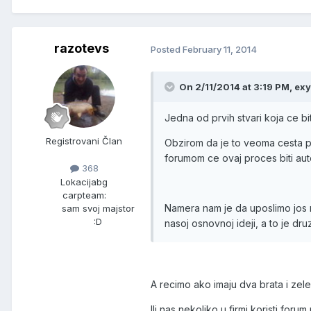
razotevs
Posted
February 11, 2014
On 2/11/2014 at 3:19 PM, ex
Jedna od prvih stvari koja ce bit
Registrovani Član
Obzirom da je to veoma cesta poj
forumom ce ovaj proces biti auto
368
Lokacija
bg
carpteam:
Namera nam je da uposlimo jos n
sam svoj majstor
:D
nasoj osnovnoj ideji, a to je dr
A recimo ako imaju dva brata i zel
Ili nas nekoliko u firmi koristi foru