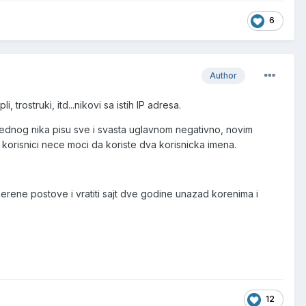
6
Author
trostruki, itd...nikovi sa istih IP adresa.
a jednog nika pisu sve i svasta uglavnom negativno, novim
 korisnici nece moci da koriste dva korisnicka imena.
merene postove i vratiti sajt dve godine unazad korenima i
12