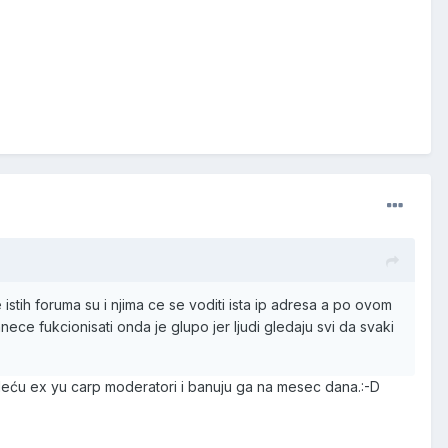
e istih foruma su i njima ce se voditi ista ip adresa a po ovom
ece fukcionisati onda je glupo jer ljudi gledaju svi da svaki
leću ex yu carp moderatori i banuju ga na mesec dana.:-D