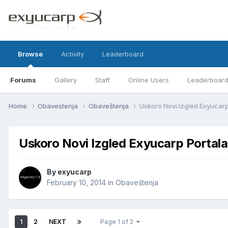
Browse
Activity
Leaderboard
Forums
Gallery
Staff
Online Users
Leaderboar
Home
Obavestenja
Obaveštenja
Uskoro Novi Izgled Exyucarp
Uskoro Novi Izgled Exyucarp Portala
By
exyucarp
February 10, 2014
in
Obaveštenja
1
2
NEXT
Page 1 of 2