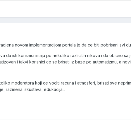
adjena novom implementacijom portala je da ce biti pobrisani svi dupli, 
 da isti korisnici imaju po nekoliko razlicitih nikova i da obicno s
izovan i takvi korisnici ce se brisati iz baze po automatizmu, a novi
liko moderatora koji ce voditi racuna i atmosferi, brisati sve nepri
je, razmena iskustava, edukacija...