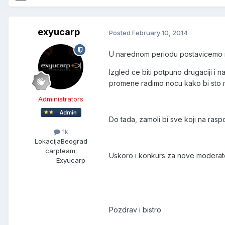
exyucarp
Posted
February 10, 2014
U narednom periodu postavicemo n
Izgled ce biti potpuno drugaciji i
promene radimo nocu kako bi sto ma
Administrators
Do tada, zamoli bi sve koji na raspo
1k
Lokacija
Beograd
carpteam:
Uskoro i konkurs za nove moderato
Exyucarp
Pozdrav i bistro