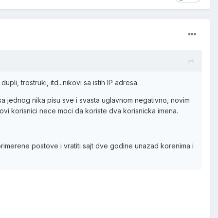
i, trostruki, itd...nikovi sa istih IP adresa.
o sa jednog nika pisu sve i svasta uglavnom negativno, novim
novi korisnici nece moci da koriste dva korisnicka imena.
primerene postove i vratiti sajt dve godine unazad korenima i