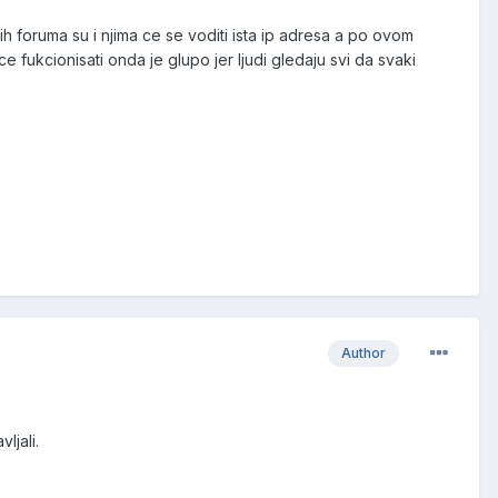
stih foruma su i njima ce se voditi ista ip adresa a po ovom
 fukcionisati onda je glupo jer ljudi gledaju svi da svaki
Author
ljali.