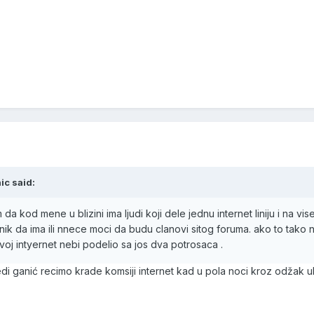
ic said:
da kod mene u blizini ima ljudi koji dele jednu internet liniju i na vis
ik da ima ili nnece moci da budu clanovi sitog foruma. ako to tako nn
voj intyernet nebi podelio sa jos dva potrosaca .
i ganić recimo krade komsiji internet kad u pola noci kroz odžak u