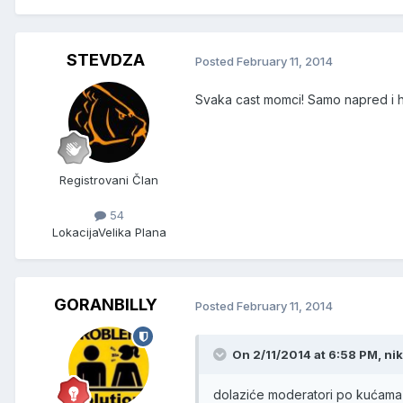
STEVDZA
Posted
February 11, 2014
Svaka cast momci! Samo napred i h
Registrovani Član
54
Lokacija
Velika Plana
GORANBILLY
Posted
February 11, 2014
On 2/11/2014 at 6:58 PM, ni
dolaziće moderatori po kućama .