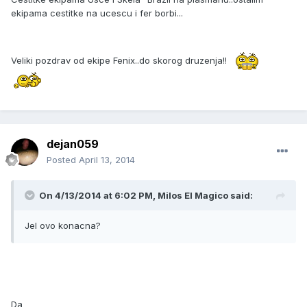
ekipama cestitke na ucescu i fer borbi...
Veliki pozdrav od ekipe Fenix..do skorog druzenja!!
dejan059
Posted
April 13, 2014
On 4/13/2014 at 6:02 PM, Milos El Magico said:
Jel ovo konacna?
Da