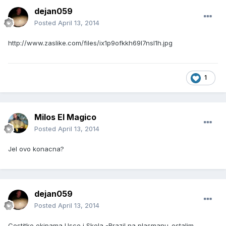
dejan059
Posted
April 13, 2014
http://www.zaslike.com/files/ix1p9ofkkh69l7nsl1h.jpg
1
Milos El Magico
Posted
April 13, 2014
Jel ovo konacna?
dejan059
Posted
April 13, 2014
Cestitke ekipama Usce i Skela -Brazil na plasmanu..ostalim