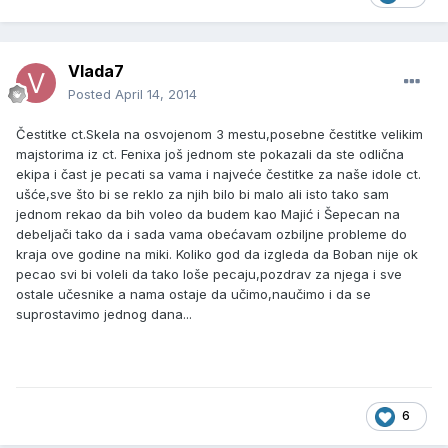
Vlada7
Posted
April 14, 2014
Čestitke ct.Skela na osvojenom 3 mestu,posebne čestitke velikim
majstorima iz ct. Fenixa još jednom ste pokazali da ste odlična
ekipa i čast je pecati sa vama i najveće čestitke za naše idole ct.
ušće,sve što bi se reklo za njih bilo bi malo ali isto tako sam
jednom rekao da bih voleo da budem kao Majić i Šepecan na
debeljači tako da i sada vama obećavam ozbiljne probleme do
kraja ove godine na miki. Koliko god da izgleda da Boban nije ok
pecao svi bi voleli da tako loše pecaju,pozdrav za njega i sve
ostale učesnike a nama ostaje da učimo,naučimo i da se
suprostavimo jednog dana...
6