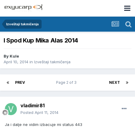
Izveštaji takmičenja
I Spod Kup Mika Alas 2014
By
Kule
April 10, 2014
in
Izveštaji takmičenja
PREV
Page 2 of 3
NEXT
vladimir81
Posted
April 11, 2014
Ja i dalje ne vidim izbacuje mi status 443