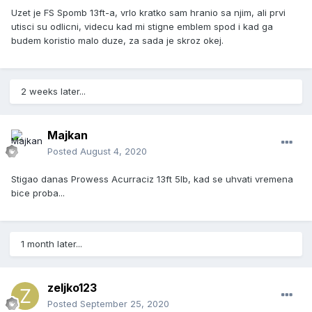
Uzet je FS Spomb 13ft-a, vrlo kratko sam hranio sa njim, ali prvi
utisci su odlicni, videcu kad mi stigne emblem spod i kad ga
budem koristio malo duze, za sada je skroz okej.
2 weeks later...
Majkan
Posted
August 4, 2020
Stigao danas Prowess Acurraciz 13ft 5lb, kad se uhvati vremena
bice proba...
1 month later...
zeljko123
Posted
September 25, 2020