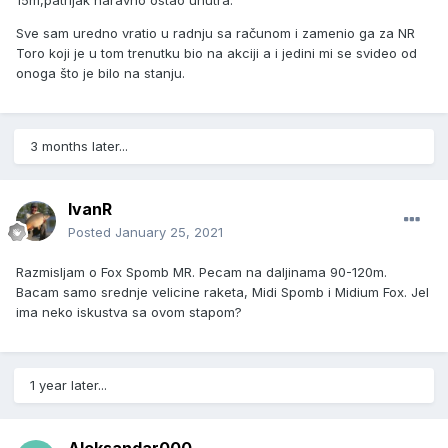
15m,patrljak naravno ostao unutra.
Sve sam uredno vratio u radnju sa računom i zamenio ga za NR
Toro koji je u tom trenutku bio na akciji a i jedini mi se svideo od
onoga što je bilo na stanju.
3 months later...
IvanR
Posted
January 25, 2021
Razmisljam o Fox Spomb MR. Pecam na daljinama 90-120m.
Bacam samo srednje velicine raketa, Midi Spomb i Midium Fox. Jel
ima neko iskustva sa ovom stapom?
1 year later...