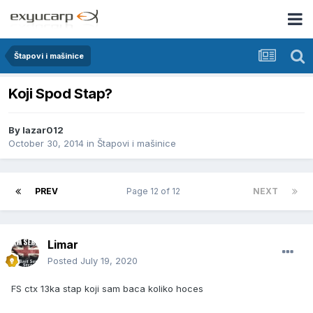
Štapovi i mašinice
Koji Spod Stap?
By
lazar012
October 30, 2014
in
Štapovi i mašinice
PREV
Page 12 of 12
NEXT
Limar
Posted
July 19, 2020
FS ctx 13ka stap koji sam baca koliko hoces