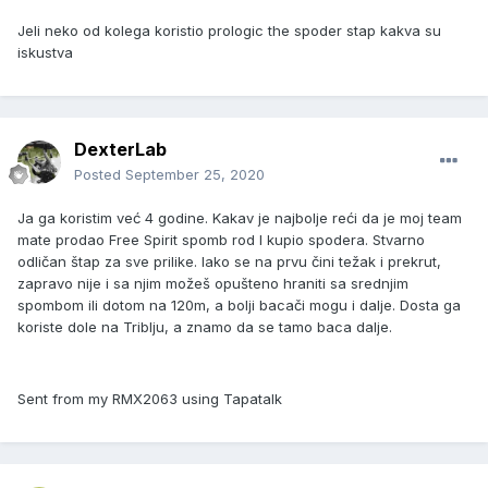
Jeli neko od kolega koristio prologic the spoder stap kakva su
iskustva
DexterLab
Posted
September 25, 2020
Ja ga koristim već 4 godine. Kakav je najbolje reći da je moj team
mate prodao Free Spirit spomb rod I kupio spodera. Stvarno
odličan štap za sve prilike. Iako se na prvu čini težak i prekrut,
zapravo nije i sa njim možeš opušteno hraniti sa srednjim
spombom ili dotom na 120m, a bolji bacači mogu i dalje. Dosta ga
koriste dole na Triblju, a znamo da se tamo baca dalje.
Sent from my RMX2063 using Tapatalk