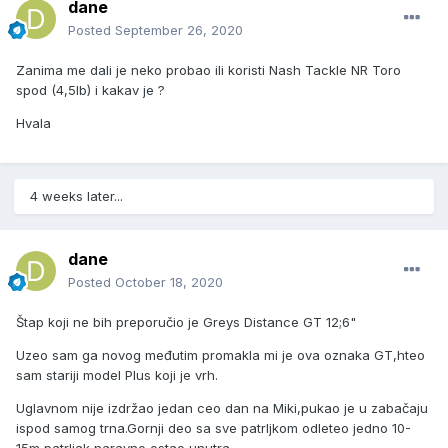
dane
Posted
September 26, 2020
Zanima me dali je neko probao ili koristi Nash Tackle NR Toro
spod (4,5lb) i kakav je ?
Hvala
4 weeks later...
dane
Posted
October 18, 2020
Štap koji ne bih preporučio je Greys Distance GT 12;6"
Uzeo sam ga novog međutim promakla mi je ova oznaka GT,hteo
sam stariji model Plus koji je vrh.
Uglavnom nije izdržao jedan ceo dan na Miki,pukao je u zabačaju
ispod samog trna.Gornji deo sa sve patrljkom odleteo jedno 10-