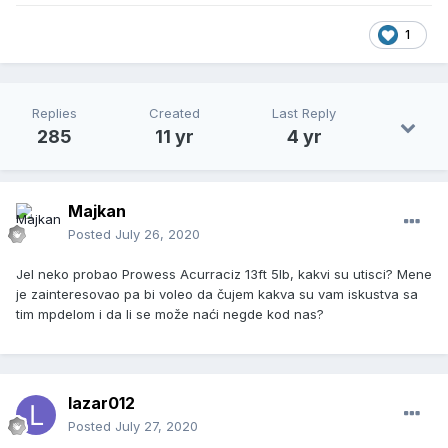
1
Replies
Created
Last Reply
285
11 yr
4 yr
Majkan
Posted
July 26, 2020
Jel neko probao Prowess Acurraciz 13ft 5lb, kakvi su utisci? Mene
je zainteresovao pa bi voleo da čujem kakva su vam iskustva sa
tim mpdelom i da li se može naći negde kod nas?
lazar012
Posted
July 27, 2020