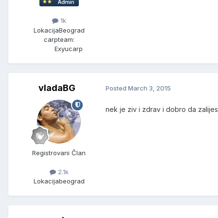
1k
Lokacija
Beograd
carpteam:
Exyucarp
vladaBG
Posted
March 3, 2015
nek je ziv i zdrav i dobro da zalij
Registrovani Član
2.1k
Lokacija
beograd