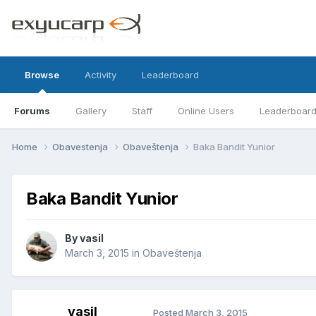
Browse
Activity
Leaderboard
Forums
Gallery
Staff
Online Users
Leaderboar
Home
Obavestenja
Obaveštenja
Baka Bandit Yunior
Baka Bandit Yunior
By
vasil
March 3, 2015
in
Obaveštenja
vasil
Posted
March 3, 2015