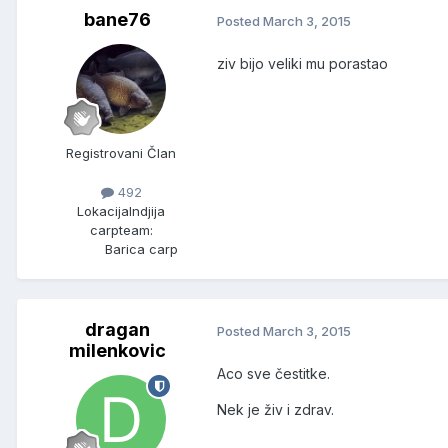
bane76
Posted
March 3, 2015
ziv bijo veliki mu porastao
Registrovani Član
492
Lokacija
Indjija
carpteam:
Barica carp
dragan
Posted
March 3, 2015
milenkovic
Aco sve čestitke.
Nek je živ i zdrav.