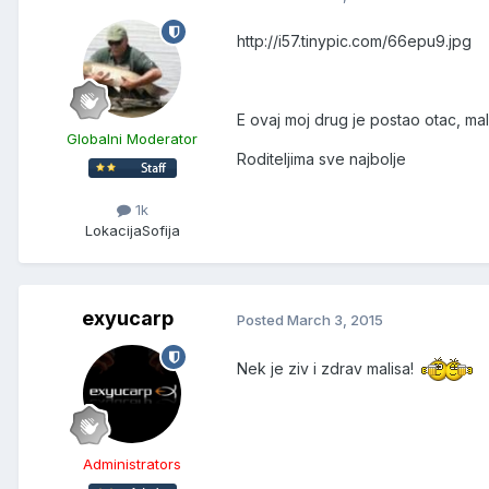
http://i57.tinypic.com/66epu9.jpg
E ovaj moj drug je postao otac, ma
Globalni Moderator
Roditeljima sve najbolje
1k
Lokacija
Sofija
exyucarp
Posted
March 3, 2015
Nek je ziv i zdrav malisa!
Administrators