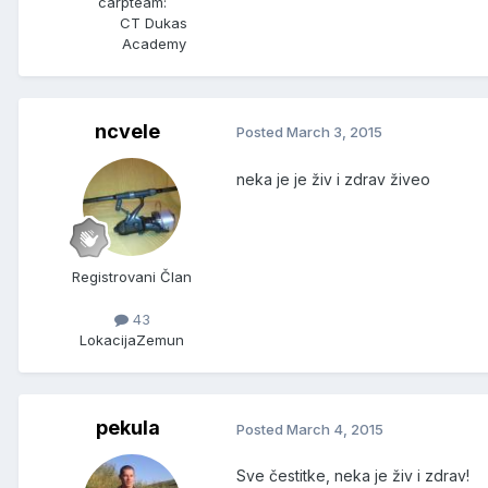
carpteam:
CT Dukas
Academy
ncvele
Posted
March 3, 2015
neka je je živ i zdrav živeo
Registrovani Član
43
Lokacija
Zemun
pekula
Posted
March 4, 2015
Sve čestitke, neka je živ i zdrav!