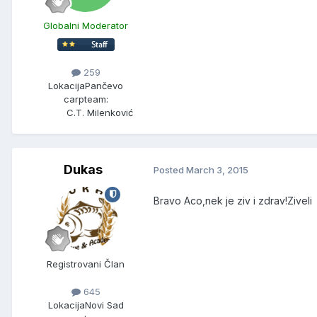
Globalni Moderator
259
Lokacija
Pančevo
carpteam:
C.T. Milenković
Dukas
Posted
March 3, 2015
Bravo Aco,nek je ziv i zdrav!Ziveli
Registrovani Član
645
Lokacija
Novi Sad