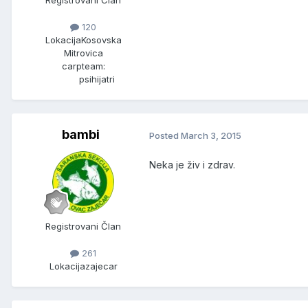
120
Lokacija
Kosovska
Mitrovica
carpteam:
psihijatri
bambi
Posted
March 3, 2015
Neka je živ i zdrav.
Registrovani Član
261
Lokacija
zajecar