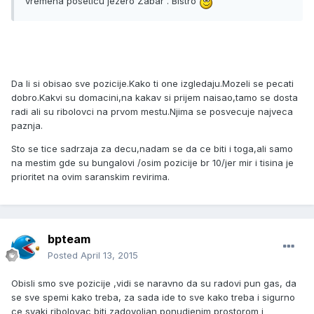
vremena poseticu jezero Zabar . Bistro
Da li si obisao sve pozicije.Kako ti one izgledaju.Mozeli se pecati
dobro.Kakvi su domacini,na kakav si prijem naisao,tamo se dosta
radi ali su ribolovci na prvom mestu.Njima se posvecuje najveca
paznja.
Sto se tice sadrzaja za decu,nadam se da ce biti i toga,ali samo
na mestim gde su bungalovi /osim pozicije br 10/jer mir i tisina je
prioritet na ovim saranskim revirima.
bpteam
Posted
April 13, 2015
Obisli smo sve pozicije ,vidi se naravno da su radovi pun gas, da
se sve spemi kako treba, za sada ide to sve kako treba i sigurno
ce svaki ribolovac biti zadovoljan ponudjenim prostorom i