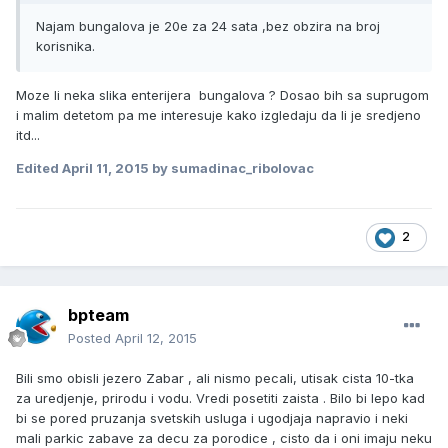
Najam bungalova je 20e za 24 sata ,bez obzira na broj
korisnika.
Moze li neka slika enterijera bungalova ? Dosao bih sa suprugom
i malim detetom pa me interesuje kako izgledaju da li je sredjeno
itd...
Edited
April 11, 2015
by sumadinac_ribolovac
2
bpteam
Posted
April 12, 2015
Bili smo obisli jezero Zabar , ali nismo pecali, utisak cista 10-tka
za uredjenje, prirodu i vodu. Vredi posetiti zaista . Bilo bi lepo kad
bi se pored pruzanja svetskih usluga i ugodjaja napravio i neki
mali parkic zabave za decu za porodice , cisto da i oni imaju neku