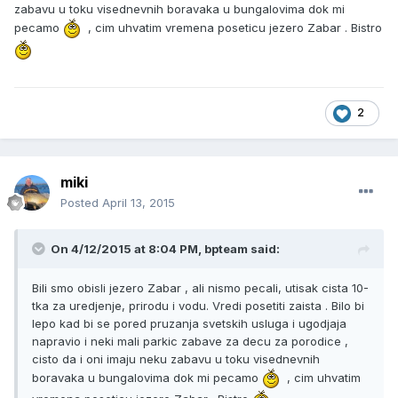
zabavu u toku visednevnih boravaka u bungalovima dok mi
pecamo
, cim uhvatim vremena poseticu jezero Zabar . Bistro
2
miki
Posted
April 13, 2015
On 4/12/2015 at 8:04 PM, bpteam said:
Bili smo obisli jezero Zabar , ali nismo pecali, utisak cista 10-
tka za uredjenje, prirodu i vodu. Vredi posetiti zaista . Bilo bi
lepo kad bi se pored pruzanja svetskih usluga i ugodjaja
napravio i neki mali parkic zabave za decu za porodice ,
cisto da i oni imaju neku zabavu u toku visednevnih
boravaka u bungalovima dok mi pecamo
, cim uhvatim