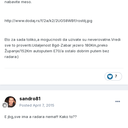
nabavite meso.
http://www.dodaj.rs/f/2a/k2/2UG58WBf/rostilj.jpg
Eto za sada toliko,a mogucnosti da uzivate su neverovatne.Vredi
sve to proveriti.Udaljenost Bgd-Zabar jezero 180Km,preko
Županje/152Km autoputem E70/a ostalo dobrim putem bez
radara:)
7
sandro81
Posted
April 7, 2015
E jbg,sve ima a radara nema!!! Kako to??