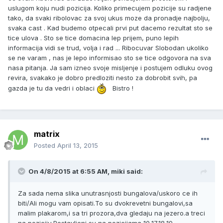
uslugom koju nudi pozicija. Koliko primecujem pozicije su radjene
tako, da svaki ribolovac za svoj ukus moze da pronadje najbolju,
svaka cast . Kad budemo otpecali prvi put dacemo rezultat sto se
tice ulova . Sto se tice domacina lep prijem, puno lepih
informacija vidi se trud, volja i rad ... Ribocuvar Slobodan ukoliko
se ne varam , nas je lepo informisao sto se tice odgovora na sva
nasa pitanja. Ja sam izneo svoje misljenje i postujem odluku ovog
revira, svakako je dobro predloziti nesto za dobrobit svih, pa
gazda je tu da vedri i oblaci
Bistro !
matrix
Posted
April 13, 2015
On 4/8/2015 at 6:55 AM, miki said:
Za sada nema slika unutrasnjosti bungalova/uskoro ce ih
biti/Ali mogu vam opisati.To su dvokrevetni bungalovi,sa
malim plakarom,i sa tri prozora,dva gledaju na jezero.a treci