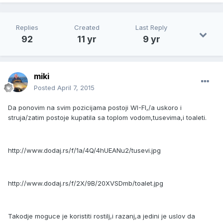
Replies
Created
Last Reply
92
11 yr
9 yr
miki
Posted
April 7, 2015
Da ponovim na svim pozicijama postoji WI-FI,/a uskoro i
struja/zatim postoje kupatila sa toplom vodom,tusevima,i toaleti.
http://www.dodaj.rs/f/1a/4Q/4hUEANu2/tusevi.jpg
http://www.dodaj.rs/f/2X/9B/20XVSDmb/toalet.jpg
Takodje moguce je koristiti rostilj,i razanj,a jedini je uslov da