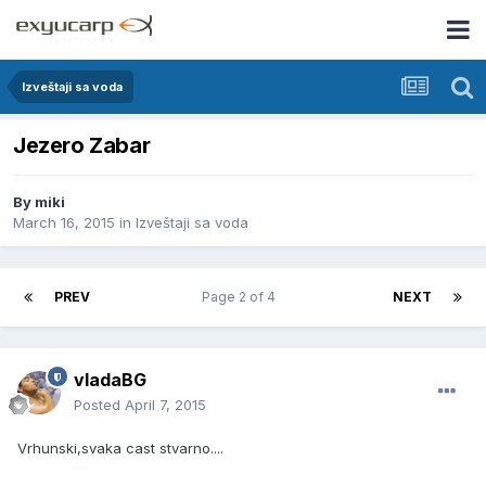
Izveštaji sa voda
Jezero Zabar
By
miki
March 16, 2015
in
Izveštaji sa voda
PREV
Page 2 of 4
NEXT
vladaBG
Posted
April 7, 2015
Vrhunski,svaka cast stvarno....