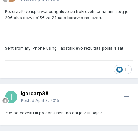
Pozdrav.Prvo ispravka bungalovo su trokrevetni,a najam istog je
20€ plus dozvola15€ za 24 sata boravka na jezeru.
Sent from my iPhone using Tapatalk evo rezultsta posla 4 sat
1
igorcarp88
Posted
April 8, 2015
20e po coveku ili po danu nebitno dal je 2 ili 3oje?