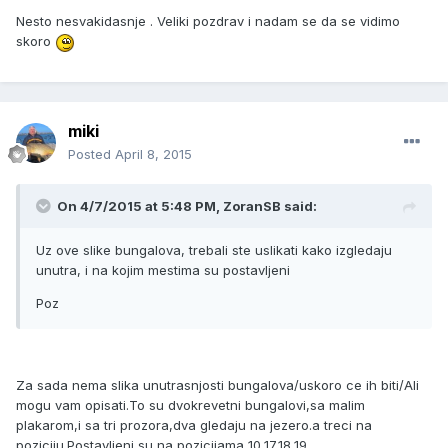
Nesto nesvakidasnje . Veliki pozdrav i nadam se da se vidimo
skoro
miki
Posted
April 8, 2015
On 4/7/2015 at 5:48 PM, ZoranSB said:
Uz ove slike bungalova, trebali ste uslikati kako izgledaju
unutra, i na kojim mestima su postavljeni
Poz
Za sada nema slika unutrasnjosti bungalova/uskoro ce ih biti/Ali
mogu vam opisati.To su dvokrevetni bungalovi,sa malim
plakarom,i sa tri prozora,dva gledaju na jezero.a treci na
poziciju.Postavljeni su na pozicijama 10,17,18,19.