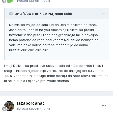
Posted
March 1, 2011
On 3/1/2011 at 7:29 PM, nesa said:
Ne mislish valjda da sam lud da uchim delkime da rone?
Josh da to kachim na you tube?Moji Delkimi su proshli
nevreme vishe puta i rade bez greshke,to mi je dovoljno
nema potrebe da rade pod vodom.Nauchi da heklash da
Vale ima neke koristi od tebe,mnogo ti je dosadno
bre!!!!!!!:lolu::lolu::lolu::lolu:
I moji Delkimi su prosli sve uslove rada od -10c do +40c i kisu i
sneg ... nikada nijedan nije zatrokirao do daljnjeg oni su za mene
100% vodootporni,a druge firme moraju da rade takvu reklamu da
bi neko kupio i njihove proizvode :friends:
lazaborcanac
Posted
March 1, 2011