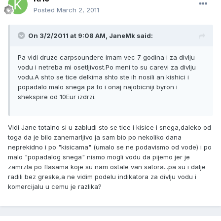
Posted
March 2, 2011
On 3/2/2011 at 9:08 AM, JaneMk said:
Pa vidi druze carpsoundere imam vec 7 godina i za divlju
vodu i netreba mi osetljivost.Po meni to su carevi za divlju
vodu.A shto se tice delkima shto ste ih nosili an kishici i
popadalo malo snega pa to i onaj najobicniji byron i
shekspire od 10Eur izdrzi.
Vidi Jane totalno si u zabludi sto se tice i kisice i snega,daleko od
toga da je bilo zanemarljivo ja sam bio po nekoliko dana
neprekidno i po "kisicama" (umalo se ne podavismo od vode) i po
malo "popadalog snega" nismo mogli vodu da pijemo jer je
zamrzla po flasama koje su nam ostale van satora...pa su i dalje
radili bez greske,a ne vidim podelu indikatora za divlju vodu i
komercijalu u cemu je razlika?