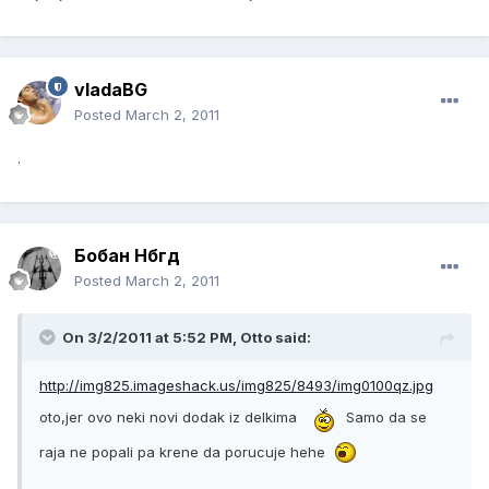
vladaBG
Posted
March 2, 2011
.
Бобан Нбгд
Posted
March 2, 2011
On 3/2/2011 at 5:52 PM, Otto said:
http://img825.imageshack.us/img825/8493/img0100qz.jpg
oto,jer ovo neki novi dodak iz delkima
Samo da se
raja ne popali pa krene da porucuje hehe