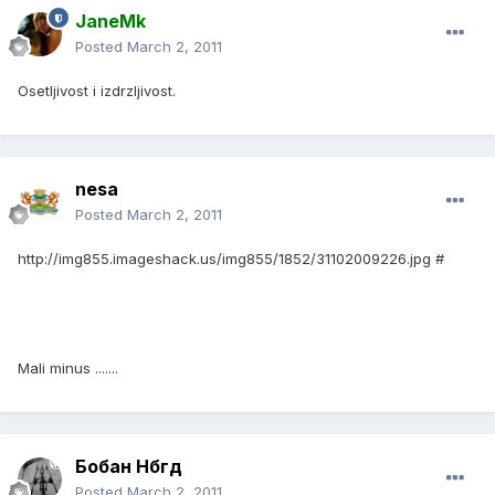
JaneMk
Posted
March 2, 2011
Osetljivost i izdrzljivost.
nesa
Posted
March 2, 2011
http://img855.imageshack.us/img855/1852/31102009226.jpg
#
Mali minus .......
Бобан Нбгд
Posted
March 2, 2011