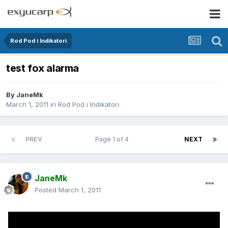
Rod Pod i Indikatori
test fox alarma
By
JaneMk
March 1, 2011
in
Rod Pod i Indikatori
PREV
Page 1 of 4
NEXT
JaneMk
Posted
March 1, 2011