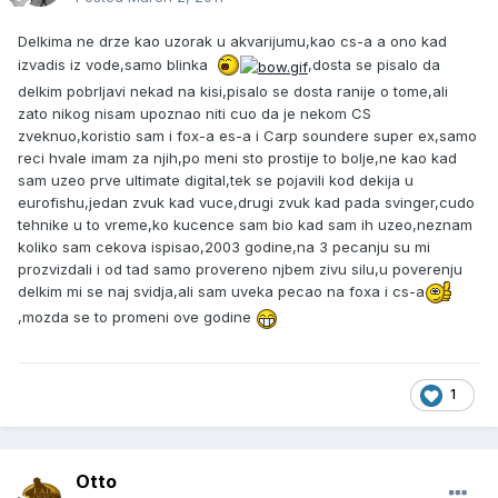
Delkima ne drze kao uzorak u akvarijumu,kao cs-a a ono kad
izvadis iz vode,samo blinka
,dosta se pisalo da
delkim pobrljavi nekad na kisi,pisalo se dosta ranije o tome,ali
zato nikog nisam upoznao niti cuo da je nekom CS
zveknuo,koristio sam i fox-a es-a i Carp soundere super ex,samo
reci hvale imam za njih,po meni sto prostije to bolje,ne kao kad
sam uzeo prve ultimate digital,tek se pojavili kod dekija u
eurofishu,jedan zvuk kad vuce,drugi zvuk kad pada svinger,cudo
tehnike u to vreme,ko kucence sam bio kad sam ih uzeo,neznam
koliko sam cekova ispisao,2003 godine,na 3 pecanju su mi
prozvizdali i od tad samo provereno njbem zivu silu,u poverenju
delkim mi se naj svidja,ali sam uveka pecao na foxa i cs-a
,mozda se to promeni ove godine
1
Otto