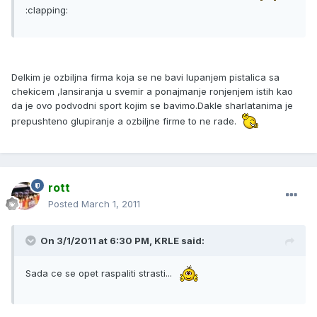
:clapping:
Delkim je ozbiljna firma koja se ne bavi lupanjem pistalica sa
chekicem ,lansiranja u svemir a ponajmanje ronjenjem istih kao
da je ovo podvodni sport kojim se bavimo.Dakle sharlatanima je
prepushteno glupiranje a ozbiljne firme to ne rade.
rott
Posted
March 1, 2011
On 3/1/2011 at 6:30 PM, KRLE said:
Sada ce se opet raspaliti strasti...