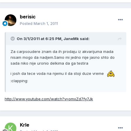
berisic
Posted
March 1, 2011
On 3/1/2011 at 6:25 PM, JaneMk said:
Za carpsoudere znam da ih prodaju iz akvarijuma mada
nisam mogo da nadjem.Samo mi jedno nije jasno shto do
sada niko nije uronio delkima da ga testira
i josh da tece voda na njemu il da stoji duze vreme
:clapping:
http://www.youtube.com/watch?v=omxZd7fy7Jk
Krle