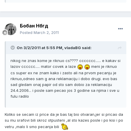
Бобан Нбгд
Posted
March 2, 2011
On 3/2/2011 at 5:55 PM, vladaBG said:
nikog ne znas kome je riknuo cs???? ccccccc...... e kakav si
lazov cccccc..... mator covek a laze
meni je riknuo
cs super ex ne znam kako i zasto ali na prvom pecanju je
riknuo,odneo sam g ana reklamaciju i dobo drugi. evo bas
sad gledam onaj papir od sto sam dobio za reklamaciju
24.4.2006... i posle sam pecao jos 3 godine sa njima i sve u
fulu radilo
Koliko se secam iz price da je bas taj bio otvaran,jer si pricao da
su mu srafovi bili skroz otpusteni ,al sto kazes posle i po kisi i po
vetru ,malo li smo pecanja bili