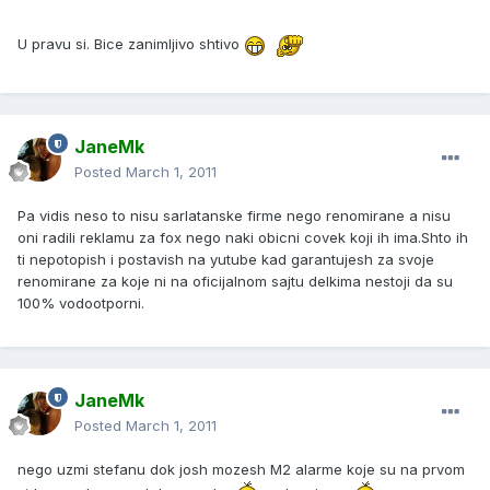
U pravu si. Bice zanimljivo shtivo
JaneMk
Posted
March 1, 2011
Pa vidis neso to nisu sarlatanske firme nego renomirane a nisu
oni radili reklamu za fox nego naki obicni covek koji ih ima.Shto ih
ti nepotopish i postavish na yutube kad garantujesh za svoje
renomirane za koje ni na oficijalnom sajtu delkima nestoji da su
100% vodootporni.
JaneMk
Posted
March 1, 2011
nego uzmi stefanu dok josh mozesh M2 alarme koje su na prvom