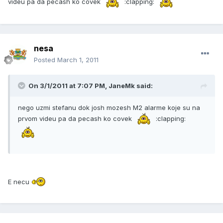
videu pa da pecash ko covek
:clapping:
nesa
Posted
March 1, 2011
On 3/1/2011 at 7:07 PM, JaneMk said:
nego uzmi stefanu dok josh mozesh M2 alarme koje su na
prvom videu pa da pecash ko covek
:clapping:
E necu