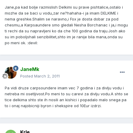
Jane,pa kad bolje razmislish Delkimi su prave pishtalice,ostalo i
mozhe da se baci u vodu,zar ne?hahaha-i ja imam DELKIME i
nema greshke.Shalim se naravno,i Fox je dosta dobar za pod
chesmu,a Karpsaundere smo gledali Nesha Borchanac i ja,i mogu
ti rechi da su napravljeni ko da che 100 godina da traju.Josh ako
su im poboljshali senzibilitet,shto im je ranije bila mana,onda su
po meni ok. :devil:
JaneMk
Posted
March 2, 2011
Pa vidi druze carpsoundere imam vec 7 godina i za divlju vodu i
netreba mi osetljivost.Po meni to su carevi za divlju vodu.A shto se
tice delkima shto ste ih nosili an kishici i popadalo malo snega pa
to i onaj najobicniji byron i shekspire od 10Eur izdrzi.
Krle