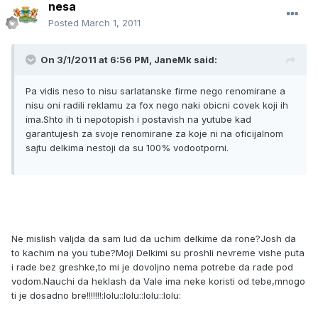
nesa
Posted
March 1, 2011
On 3/1/2011 at 6:56 PM, JaneMk said:
Pa vidis neso to nisu sarlatanske firme nego renomirane a
nisu oni radili reklamu za fox nego naki obicni covek koji ih
ima.Shto ih ti nepotopish i postavish na yutube kad
garantujesh za svoje renomirane za koje ni na oficijalnom
sajtu delkima nestoji da su 100% vodootporni.
Ne mislish valjda da sam lud da uchim delkime da rone?Josh da
to kachim na you tube?Moji Delkimi su proshli nevreme vishe puta
i rade bez greshke,to mi je dovoljno nema potrebe da rade pod
vodom.Nauchi da heklash da Vale ima neke koristi od tebe,mnogo
ti je dosadno bre!!!!!!!:lolu::lolu::lolu::lolu: