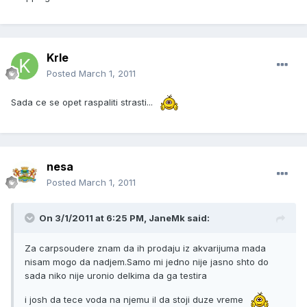
Krle
Posted
March 1, 2011
Sada ce se opet raspaliti strasti...
nesa
Posted
March 1, 2011
On 3/1/2011 at 6:25 PM, JaneMk said:
Za carpsoudere znam da ih prodaju iz akvarijuma mada
nisam mogo da nadjem.Samo mi jedno nije jasno shto do
sada niko nije uronio delkima da ga testira
i josh da tece voda na njemu il da stoji duze vreme