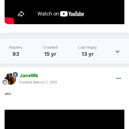
Replies
Created
Last Reply
93
15 yr
13 yr
JaneMk
Posted
March 1, 2011
attx