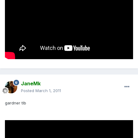
JaneMk
Posted
March 1, 2011
gardner tlb