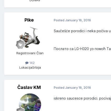
Pike
Posted
January 16, 2016
Saučešće porodici i neka počiva u 
Послато са LG-H320 уз помоћ Т
Registrovani Član
142
Lokacija
Srbija
Časlav KM
Posted
January 16, 2016
iskreno saucesce porodici. pocivaj