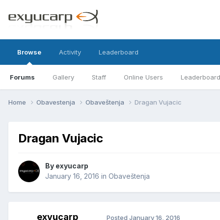
Browse
Activity
Leaderboard
Forums
Gallery
Staff
Online Users
Leaderboar
Home
Obavestenja
Obaveštenja
Dragan Vujacic
Dragan Vujacic
By
exyucarp
January 16, 2016
in
Obaveštenja
exyucarp
Posted
January 16, 2016