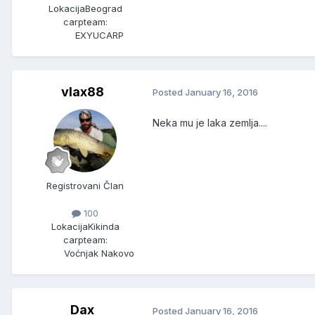
Lokacija
Beograd
carpteam:
EXYUCARP
vlax88
Posted
January 16, 2016
Neka mu je laka zemlja....
Registrovani Član
100
Lokacija
Kikinda
carpteam:
Voćnjak Nakovo
Dax
Posted
January 16, 2016