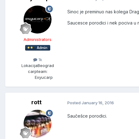
Sinoc je preminuo nas kolega Drag
Saucesce porodici i nek pociva u m
Administrators
1k
Lokacija
Beograd
carpteam:
Exyucarp
rott
Posted
January 16, 2016
Saučešce porodici.