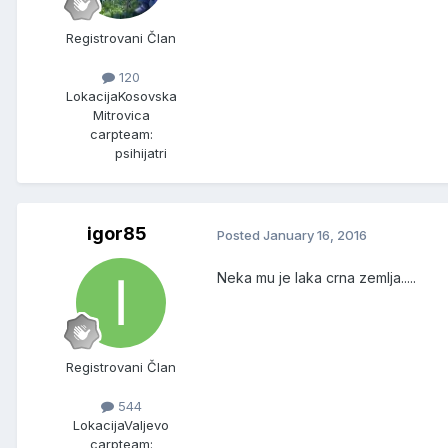
Registrovani Član
120
Lokacija
Kosovska
Mitrovica
carpteam:
psihijatri
igor85
Posted
January 16, 2016
Neka mu je laka crna zemlja.....
Registrovani Član
544
Lokacija
Valjevo
carpteam: