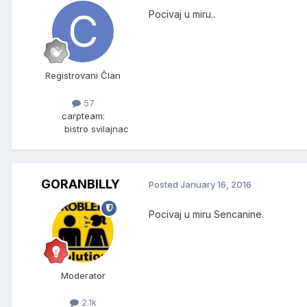
Pocivaj u miru..
Registrovani Član
57
carpteam:
bistro svilajnac
GORANBILLY
Posted
January 16, 2016
Pocivaj u miru Sencanine.
Moderator
2.1k