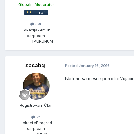
Globalni Moderator
680
Lokacija
Zemun
carpteam:
TAURUNUM
sasabg
Posted
January 16, 2016
Iskrteno saucesce porodici Vujaci
Registrovani Član
74
Lokacija
Beograd
carpteam:
DUNAV