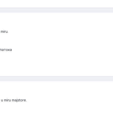
miru.
апатока
 u miru majstore.