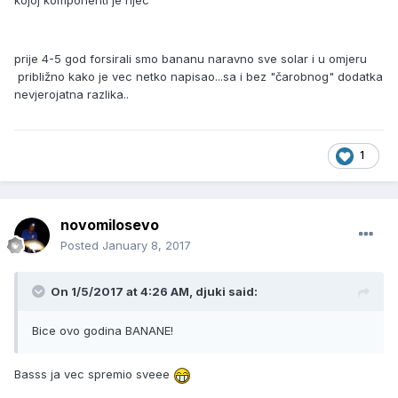
kojoj komponenti je rijec
prije 4-5 god forsirali smo bananu naravno sve solar i u omjeru
približno kako je vec netko napisao...sa i bez "čarobnog" dodatka
nevjerojatna razlika..
1
novomilosevo
Posted
January 8, 2017
On 1/5/2017 at 4:26 AM, djuki said:
Bice ovo godina BANANE!
Basss ja vec spremio sveee