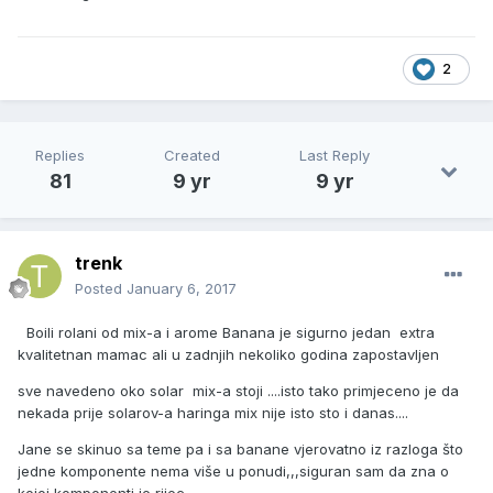
2
Replies
Created
Last Reply
81
9 yr
9 yr
trenk
Posted
January 6, 2017
Boili rolani od mix-a i arome Banana je sigurno jedan extra
kvalitetnan mamac ali u zadnjih nekoliko godina zapostavljen
sve navedeno oko solar mix-a stoji ....isto tako primjeceno je da
nekada prije solarov-a haringa mix nije isto sto i danas....
Jane se skinuo sa teme pa i sa banane vjerovatno iz razloga što
jedne komponente nema više u ponudi,,,siguran sam da zna o