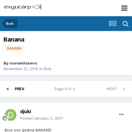
Boili
Banana
BANANA
By
novomilosevo
November 12, 2016
in
Boili
PREV
Page 4 of 4
NEXT
djuki
Posted
January 5, 2017
Bice ovo godina BANANE!