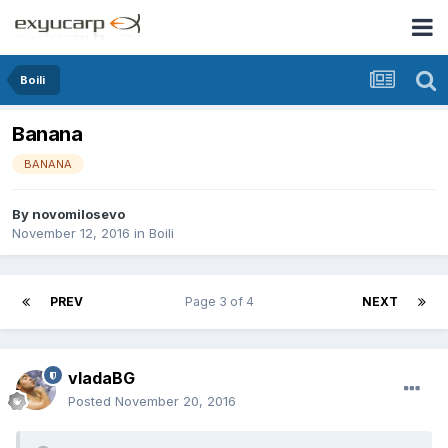
Boili
Banana
BANANA
By
novomilosevo
November 12, 2016
in
Boili
PREV
Page 3 of 4
NEXT
vladaBG
Posted
November 20, 2016