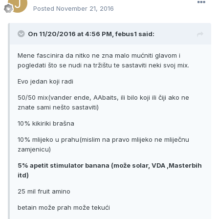
Posted
November 21, 2016
On 11/20/2016 at 4:56 PM, febus1 said:
Mene fascinira da nitko ne zna malo mućniti glavom i
pogledati što se nudi na tržištu te sastaviti neki svoj mix.
Evo jedan koji radi
50/50 mix(vander ende, AAbaits, ili bilo koji ili čiji ako ne
znate sami nešto sastaviti)
10% kikiriki brašna
10% mlijeko u prahu(mislim na pravo mlijeko ne mliječnu
zamjenicu)
5% apetit stimulator banana (može solar, VDA ,Masterbih
itd)
25 mil fruit amino
betain može prah može tekući