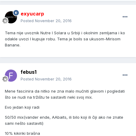
exyucarp
Posted
November 20, 2016
Tema nije uvoznik Nutre I Solara u Srbiji i okolnim zemljama i ko
odakle uvozi I kupuje robu. Tema je boils sa ukusom-Mirisom
Banane.
febus1
Posted
November 20, 2016
Mene fascinira da nitko ne zna malo mućniti glavom i pogledati
što se nudi na tržištu te sastaviti neki svoj mix.
Evo jedan koji radi
50/50 mix(vander ende, AAbaits, ili bilo koji ili čiji ako ne znate
sami nešto sastaviti)
10% kikiriki brašna