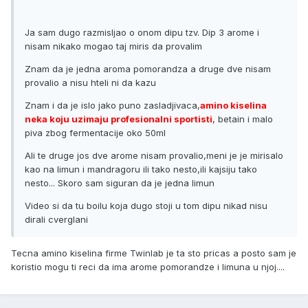
Ja sam dugo razmisljao o onom dipu tzv. Dip 3 arome i
nisam nikako mogao taj miris da provalim
Znam da je jedna aroma pomorandza a druge dve nisam
provalio a nisu hteli ni da kazu
Znam i da je islo jako puno zasladjivaca,
amino kiselina
neka koju uzimaju profesionalni sportisti
, betain i malo
piva zbog fermentacije oko 50ml
Ali te druge jos dve arome nisam provalio,meni je je mirisalo
kao na limun i mandragoru ili tako nesto,ili kajsiju tako
nesto... Skoro sam siguran da je jedna limun
Video si da tu boilu koja dugo stoji u tom dipu nikad nisu
dirali cverglani
Tecna amino kiselina firme Twinlab je ta sto pricas a posto sam je
koristio mogu ti reci da ima arome pomorandze i limuna u njoj....