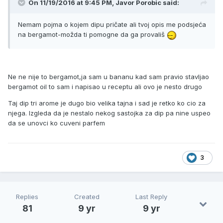
On 11/19/2016 at 9:45 PM, Javor Porobic said:
Nemam pojma o kojem dipu pričate ali tvoj opis me podsjeća
na bergamot-možda ti pomogne da ga provališ
Ne ne nije to bergamot,ja sam u bananu kad sam pravio stavljao
bergamot oil to sam i napisao u receptu ali ovo je nesto drugo
Taj dip tri arome je dugo bio velika tajna i sad je retko ko cio za
njega. Izgleda da je nestalo nekog sastojka za dip pa nine uspeo
da se unovci ko cuveni parfem
3
Replies
Created
Last Reply
81
9 yr
9 yr