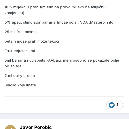
10% mlijeko u prahu(mislim na pravo mlijeko ne mliječnu
zamjenicu)
5% apetit stimulator banana (može solar, VDA ,Masterbih itd)
25 mil fruit amino
betain može prah može tekući
Fruit cajuser 1 ml
5ml banana nutrabaits -AAbaits meni osobno se pokazale bolje
od solara
2 ml dairy cream
Sladilo koje imate
1
Javor Porobic