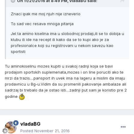
On 11/21/2016 at 8:49 PM, vladaBG said:
Znaci ipak me moj njuh nije izneverio
To sad vec resava mnoga pitanja
Jel ta amino kiselina ima u slobodnoj prodaji,ili se to dobija u
klubu ili ide na recept ili kako da se to kupi ako je za
profesionalce koji su registrovani u nekom savezu kao
sportisti
Tu aminokiselinu mozes kupiti u svakoj radnji koja se bavi
prodajom sportskih suplemenata,mozes i on line poruciti ako te
mrzi da trazis....pansport ih uvek ima na lageru a mislim da imaju
prodavnicu u Bg-u.Vidim da su promenili pakovanje ambalaze ali
sadrzaj bi trebalo da je ostao isti....zadnji put sam je koristio pre 2
godine
vladaBG
Posted
November 21, 2016