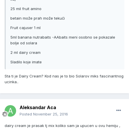
25 mil fruit amino
betain može prah može tekući
Fruit cajuser 1 ml
5ml banana nutrabaits -AAbaits meni osobno se pokazale
bolje od solara
2 ml dairy cream
Sladilo koje imate
Sta ti je Dairy Cream? Kod nas je to bio Solarov miks fascinantnog
ucinka..
Aleksandar Aca
Posted
November 25, 2016
dairy cream je prasak tj mix koliko sam ja upucen u ovu hemiju ,