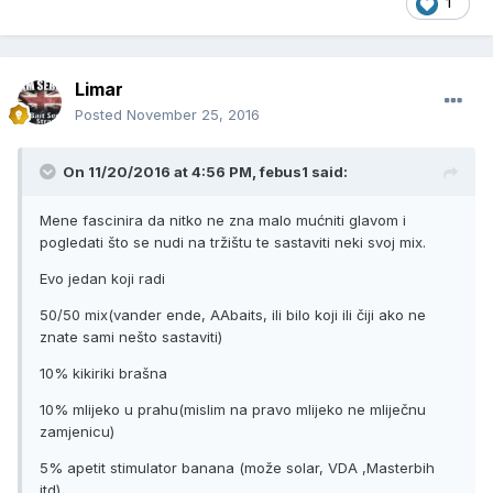
1
Limar
Posted
November 25, 2016
On 11/20/2016 at 4:56 PM, febus1 said:
Mene fascinira da nitko ne zna malo mućniti glavom i
pogledati što se nudi na tržištu te sastaviti neki svoj mix.
Evo jedan koji radi
50/50 mix(vander ende, AAbaits, ili bilo koji ili čiji ako ne
znate sami nešto sastaviti)
10% kikiriki brašna
10% mlijeko u prahu(mislim na pravo mlijeko ne mliječnu
zamjenicu)
5% apetit stimulator banana (može solar, VDA ,Masterbih
itd)