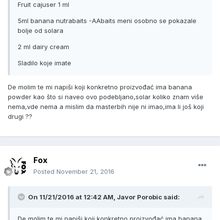
Fruit cajuser 1 ml
5ml banana nutrabaits -AAbaits meni osobno se pokazale
bolje od solara
2 ml dairy cream
Sladilo koje imate
De molim te mi napiši koji konkretno proizvođać ima banana
powder kao što si naveo ovo podebljano,solar koliko znam više
nema,vde nema a mislim da masterbih nije ni imao,ima li još koji
drugi ??
Fox
Posted
November 21, 2016
On 11/21/2016 at 12:42 AM, Javor Porobic said:
De molim te mi napiši koji konkretno proizvođać ima banana