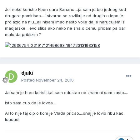
Jel neko koristio Keen carp Bananu....ja sam je bio jednog kod
drugara pomirisao....i stvarno se razlikuje od drugih a lepo je
prolazio na nju...ali nisam imao nesto volje da je narucujem iz
madjarske ...evo slika ako neko ne zna o cemu pricam pa bar
malo da priblizim ?
djuki
Posted
November 24, 2016
Ja sam je hteo koristiti,al sam odustao ne znam ni sam zasto....
Isto sam cuo da je lovna....
Al to nije taj dip o kom je Vlada pricao....onaj je lovio ribu kao
luuuud!