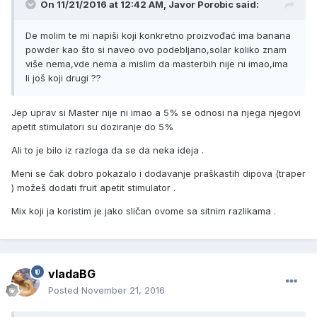
On 11/21/2016 at 12:42 AM, Javor Porobic said:
De molim te mi napiši koji konkretno proizvođać ima banana
powder kao što si naveo ovo podebljano,solar koliko znam
više nema,vde nema a mislim da masterbih nije ni imao,ima
li još koji drugi ??
Jep uprav si Master nije ni imao a 5% se odnosi na njega njegovi
apetit stimulatori su doziranje do 5%
Ali to je bilo iz razloga da se da neka ideja .
Meni se čak dobro pokazalo i dodavanje praškastih dipova (traper
) možeš dodati fruit apetit stimulator .
Mix koji ja koristim je jako sličan ovome sa sitnim razlikama .
vladaBG
Posted
November 21, 2016