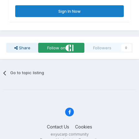
Sign In Now
Share
Follow on
Followers
0
Go to topic listing
Contact Us
Cookies
exyucarp community