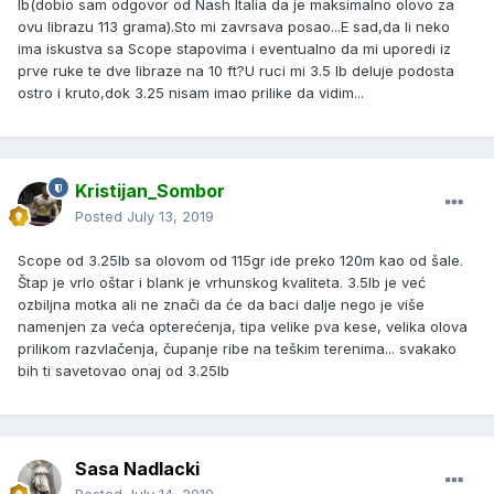
lb(dobio sam odgovor od Nash Italia da je maksimalno olovo za
ovu librazu 113 grama).Sto mi zavrsava posao...E sad,da li neko
ima iskustva sa Scope stapovima i eventualno da mi uporedi iz
prve ruke te dve libraze na 10 ft?U ruci mi 3.5 lb deluje podosta
ostro i kruto,dok 3.25 nisam imao prilike da vidim...
Kristijan_Sombor
Posted
July 13, 2019
Scope od 3.25lb sa olovom od 115gr ide preko 120m kao od šale.
Štap je vrlo oštar i blank je vrhunskog kvaliteta. 3.5lb je već
ozbiljna motka ali ne znači da će da baci dalje nego je više
namenjen za veća opterećenja, tipa velike pva kese, velika olova
prilikom razvlačenja, čupanje ribe na teškim terenima... svakako
bih ti savetovao onaj od 3.25lb
Sasa Nadlacki