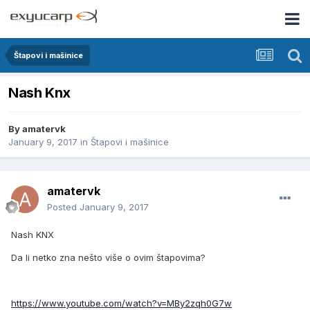
Štapovi i mašinice
Nash Knx
By
amatervk
January 9, 2017
in
Štapovi i mašinice
amatervk
Posted
January 9, 2017
Nash KNX
Da li netko zna nešto više o ovim štapovima?
https://www.youtube.com/watch?v=MBy2zqh0G7w