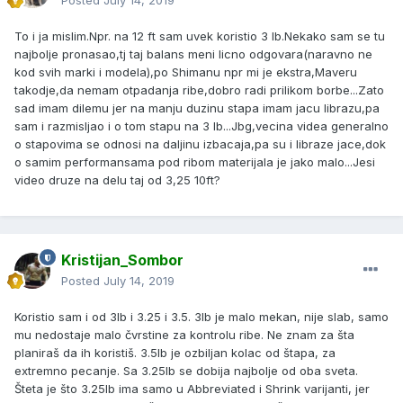
Posted
July 14, 2019
To i ja mislim.Npr. na 12 ft sam uvek koristio 3 lb.Nekako sam se tu
najbolje pronasao,tj taj balans meni licno odgovara(naravno ne
kod svih marki i modela),po Shimanu npr mi je ekstra,Maveru
takodje,da nemam otpadanja ribe,dobro radi prilikom borbe...Zato
sad imam dilemu jer na manju duzinu stapa imam jacu librazu,pa
sam i razmisljao i o tom stapu na 3 lb...Jbg,vecina videa generalno
o stapovima se odnosi na daljinu izbacaja,pa su i libraze jace,dok
o samim performansama pod ribom materijala je jako malo...Jesi
video druze na delu taj od 3,25 10ft?
Kristijan_Sombor
Posted
July 14, 2019
Koristio sam i od 3lb i 3.25 i 3.5. 3lb je malo mekan, nije slab, samo
mu nedostaje malo čvrstine za kontrolu ribe. Ne znam za šta
planiraš da ih koristiš. 3.5lb je ozbiljan kolac od štapa, za
extremno pecanje. Sa 3.25lb se dobija najbolje od oba sveta.
Šteta je što 3.25lb ima samo u Abbreviated i Shrink varijanti, jer