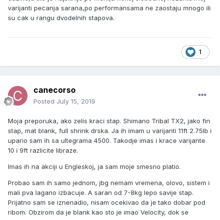
varijanti pecanja sarana,po performansama ne zaostaju mnogo ili
su cak u rangu dvodelnih stapova.
1
canecorso
Posted
July 15, 2019
Moja preporuka, ako zelis kraci stap. Shimano Tribal TX2, jako fin
stap, mat blank, full shrink drska. Ja ih imam u varijanti 11ft 2.75lb i
upario sam ih sa ultegrama 4500. Takodje imas i krace varijante
10 i 9ft razlicite libraze.
Imas ih na akciji u Engleskoj, ja sam moje smesno platio.
Probao sam ih samo jednom, jbg nemam vremena, olovo, sistem i
mali pva lagano izbacuje. A saran od 7-8kg lepo savije stap.
Prijatno sam se iznenadio, nisam ocekivao da je tako dobar pod
ribom. Obzirom da je blank kao sto je imao Velocity, dok se