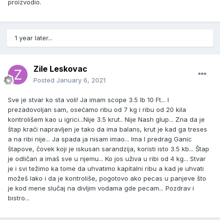
proizvodio.
1 year later...
Zile Leskovac
Posted
January 6, 2021
Sve je stvar ko sta voli! Ja imam scope 3.5 lb 10 Ft... I
prezadovoljan sam, osećamo ribu od 7 kg i ribu od 20 kila
kontrolišem kao u igrici...Nije 3.5 krut.. Nije Nash glup... Zna da je
štap kraći napravljen je tako da ima balans, krut je kad ga treses
a na ribi nije... Ja spada ja nisam imao... Ima I predrag Ganic
štapove, čovek koji je iskusan sarandzija, koristi isto 3.5 kb... Štap
je odličan a imaš sve u njemu... Ko jos uživa u ribi od 4 kg... Stvar
je i svi težimo ka tome da uhvatimo kapitalni ribu a kad je uhvati
možeš lako i da je kontroliše, pogotovo ako pecas u panjeve što
je kod mene slučaj na divljim vodama gde pecam... Pozdrav i
bistro...