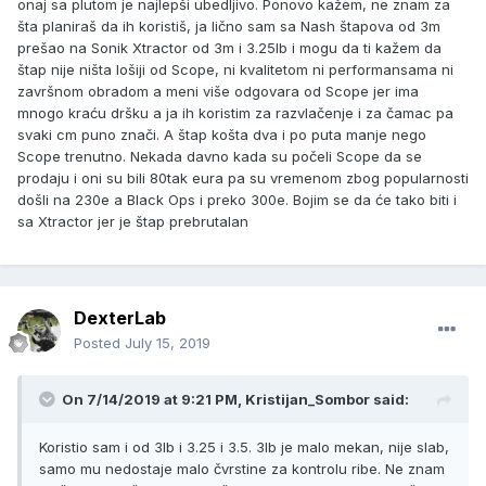
onaj sa plutom je najlepši ubedljivo. Ponovo kažem, ne znam za
šta planiraš da ih koristiš, ja lično sam sa Nash štapova od 3m
prešao na Sonik Xtractor od 3m i 3.25lb i mogu da ti kažem da
štap nije ništa lošiji od Scope, ni kvalitetom ni performansama ni
završnom obradom a meni više odgovara od Scope jer ima
mnogo kraću dršku a ja ih koristim za razvlačenje i za čamac pa
svaki cm puno znači. A štap košta dva i po puta manje nego
Scope trenutno. Nekada davno kada su počeli Scope da se
prodaju i oni su bili 80tak eura pa su vremenom zbog popularnosti
došli na 230e a Black Ops i preko 300e. Bojim se da će tako biti i
sa Xtractor jer je štap prebrutalan
DexterLab
Posted
July 15, 2019
On 7/14/2019 at 9:21 PM, Kristijan_Sombor said:
Koristio sam i od 3lb i 3.25 i 3.5. 3lb je malo mekan, nije slab,
samo mu nedostaje malo čvrstine za kontrolu ribe. Ne znam