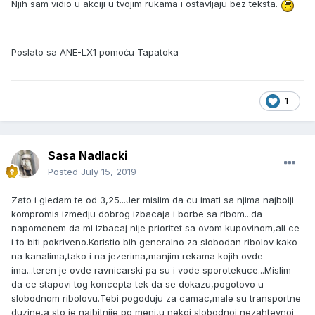
Njih sam vidio u akciji u tvojim rukama i ostavljaju bez teksta.
Poslato sa ANE-LX1 pomoću Tapatoka
1
Sasa Nadlacki
Posted
July 15, 2019
Zato i gledam te od 3,25...Jer mislim da cu imati sa njima najbolji
kompromis izmedju dobrog izbacaja i borbe sa ribom...da
napomenem da mi izbacaj nije prioritet sa ovom kupovinom,ali ce
i to biti pokriveno.Koristio bih generalno za slobodan ribolov kako
na kanalima,tako i na jezerima,manjim rekama kojih ovde
ima...teren je ovde ravnicarski pa su i vode sporotekuce...Mislim
da ce stapovi tog koncepta tek da se dokazu,pogotovo u
slobodnom ribolovu.Tebi pogoduju za camac,male su transportne
duzine,a sto je najbitnije po meni,u nekoj slobodnoj nezahtevnoj