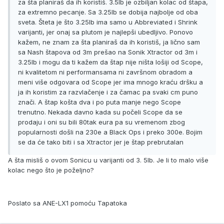
za šta planiraš da ih koristiš. 3.5lb je ozbiljan kolac od štapa,
za extremno pecanje. Sa 3.25lb se dobija najbolje od oba
sveta. Šteta je što 3.25lb ima samo u Abbreviated i Shrink
varijanti, jer onaj sa plutom je najlepši ubedljivo. Ponovo
kažem, ne znam za šta planiraš da ih koristiš, ja lično sam
sa Nash štapova od 3m prešao na Sonik Xtractor od 3m i
3.25lb i mogu da ti kažem da štap nije ništa lošiji od Scope,
ni kvalitetom ni performansama ni završnom obradom a
meni više odgovara od Scope jer ima mnogo kraću dršku a
ja ih koristim za razvlačenje i za čamac pa svaki cm puno
znači. A štap košta dva i po puta manje nego Scope
trenutno. Nekada davno kada su počeli Scope da se
prodaju i oni su bili 80tak eura pa su vremenom zbog
popularnosti došli na 230e a Black Ops i preko 300e. Bojim
se da će tako biti i sa Xtractor jer je štap prebrutalan
A šta misliš o ovom Sonicu u varijanti od 3. 5lb. Je li to malo više
kolac nego što je poželjno?
Poslato sa ANE-LX1 pomoću Tapatoka