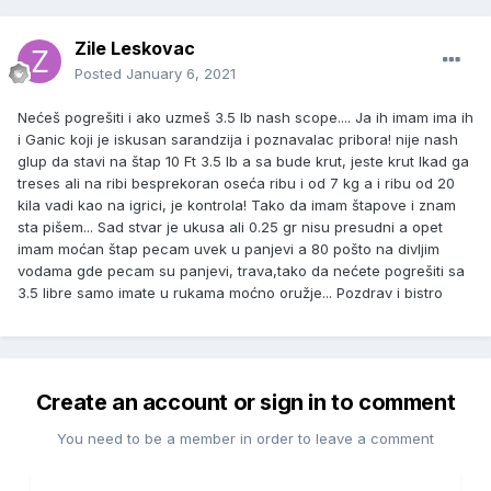
Zile Leskovac
Posted
January 6, 2021
Nećeš pogrešiti i ako uzmeš 3.5 lb nash scope.... Ja ih imam ima ih
i Ganic koji je iskusan sarandzija i poznavalac pribora! nije nash
glup da stavi na štap 10 Ft 3.5 lb a sa bude krut, jeste krut lkad ga
treses ali na ribi besprekoran oseća ribu i od 7 kg a i ribu od 20
kila vadi kao na igrici, je kontrola! Tako da imam štapove i znam
sta pišem... Sad stvar je ukusa ali 0.25 gr nisu presudni a opet
imam moćan štap pecam uvek u panjevi a 80 pošto na divljim
vodama gde pecam su panjevi, trava,tako da nećete pogrešiti sa
3.5 libre samo imate u rukama moćno oružje... Pozdrav i bistro
Create an account or sign in to comment
You need to be a member in order to leave a comment