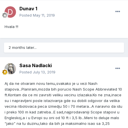
Dunav 1
Posted
May 11, 2019
Hvala !!!
2 months later...
Sasa Nadlacki
Posted
July 13, 2019
Aj da ne otvaram novu temu,svakako je u vezi Nash
stapova...Planiram,mozda bih porucio Nash Scope Abbreviated 10
ft.Kontam da ce mi zavrsiti veliku vecinu izlazaka.Ko ne zna,inace
su i napravljeni posle istazivanja gde su dobili odgovor da velika
vecina ribolovaca peca izmedju 50 i 70 metara...A naravno da idu
i preko 100 m kad zatreba...E sad,najprodavaniji Scope stapovi u
Engleskoj,a i u Evropi su oni od 10 ft i 3,5 lb...Meni to deluje malo
“jako” na tu duzinu,tako da bih ja maksimalno isao sa 3,25