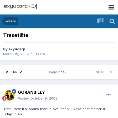
Jezera
Tresetište
By
exyucarp
March 19, 2009
in
Jezera
PREV
Page 2 of 2
NEXT
GORANBILLY
Posted
October 9, 2009
Bata Rotte ti si opako krenuo ove jeseni! Svaka cast matoriiiiii
:clap: :clap: