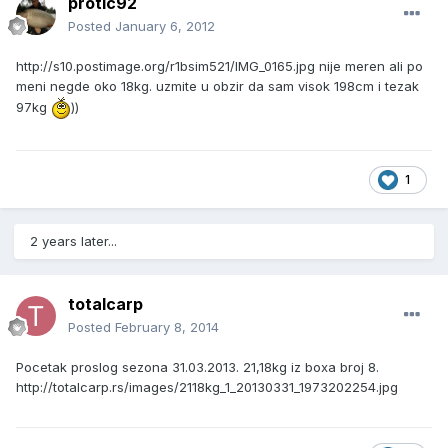
protic92
Posted
January 6, 2012
http://s10.postimage.org/r1bsim521/IMG_0165.jpg
nije meren ali po
meni negde oko 18kg. uzmite u obzir da sam visok 198cm i tezak
97kg
))
1
2 years later...
totalcarp
Posted
February 8, 2014
Pocetak proslog sezona 31.03.2013. 21,18kg iz boxa broj 8.
http://totalcarp.rs/images/2118kg_1_20130331_1973202254.jpg