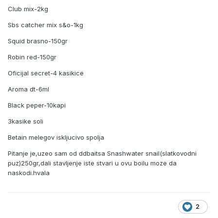
Club mix-2kg
Sbs catcher mix s&o-1kg
Squid brasno-150gr
Robin red-150gr
Oficijal secret-4 kasikice
Aroma dt-6ml
Black peper-10kapi
3kasike soli
Betain melegov iskljucivo spolja
Pitanje je,uzeo sam od ddbaitsa Snashwater snail(slatkovodni
puz)250gr,dali stavljenje iste stvari u ovu boilu moze da
naskodi.hvala
2