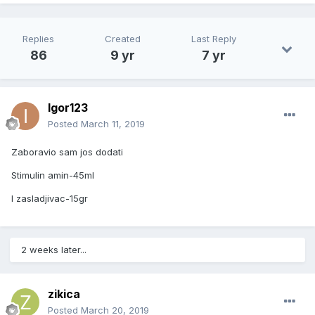
Replies
Created
Last Reply
86
9 yr
7 yr
Igor123
Posted
March 11, 2019
Zaboravio sam jos dodati
Stimulin amin-45ml
I zasladjivac-15gr
2 weeks later...
zikica
Posted
March 20, 2019