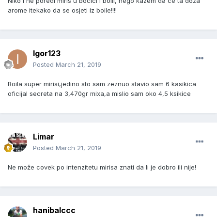
Niko i ne poredi miris u bocici i boili, nego kazem da ce ta doza
arome itekako da se osjeti iz boile!!!!
Igor123
Posted
March 21, 2019
Boila super mirisi,jedino sto sam zeznuo stavio sam 6 kasikica
oficijal secreta na 3,470gr mixa,a mislio sam oko 4,5 ksikice
Limar
Posted
March 21, 2019
Ne može covek po intenzitetu mirisa znati da li je dobro ili nije!
hanibalccc