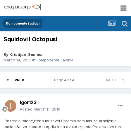
Komponente i aditivi
Squidovi I Octopusi
By
Kristijan_Sombor
March 14, 2017
in
Komponente i aditivi
PREV
Page 4 of 4
NEXT
Igor123
Posted
March 11, 2019
Pozdrav kolege,treba mi savet.Spremio sam mix za pravljenje
boila s&o za zabare u aprilu koja ovako izgleda.Pravicu dve ture