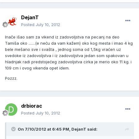
DejanT
Posted
July 10, 2012
Inače išao sam za vikend iz zadovoljstva na pecanj na deo
Tamiša oko .......(e neću da vam kažem) oko kog mesta i imao 4 kg
bele mešano sve i svašta , jednog soma od 1,5kg vraćen uz
svedoke iz zadovoljstva i iz zadovoljstva jedan som spakovan u
hladnjak radi predstojećeg zadovoljstva cirka je merio oko 11 kg. i
109 cm i ovog vikenda opet idem.
Pozzz.
drbiorac
Posted
July 10, 2012
On 7/10/2012 at 6:45 PM, DejanT said: