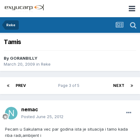
Reke
Tamis
By
GORANBILLY
March 20, 2009
in
Reke
PREV
Page 3 of 5
NEXT
nemac
Posted
June 25, 2012
Pecam u Sakulama vec par godina ista je situacija i tamo kada
riba radi,ambijent i