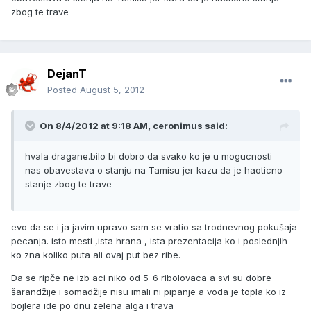
zbog te trave
DejanT
Posted
August 5, 2012
On 8/4/2012 at 9:18 AM, ceronimus said:
hvala dragane.bilo bi dobro da svako ko je u mogucnosti
nas obavestava o stanju na Tamisu jer kazu da je haoticno
stanje zbog te trave
evo da se i ja javim upravo sam se vratio sa trodnevnog pokušaja
pecanja. isto mesti ,ista hrana , ista prezentacija ko i poslednjih
ko zna koliko puta ali ovaj put bez ribe.
Da se ripče ne izb aci niko od 5-6 ribolovaca a svi su dobre
šarandžije i somadžije nisu imali ni pipanje a voda je topla ko iz
bojlera ide po dnu zelena alga i trava