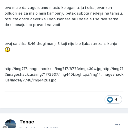
evo malo da zagolicamo mastu kolegama. ja i cika jovanzen
odlucili se za malo mini kampanju petak subota nedelja na tamisu.
rezultat dosta deverika i babusanera ali i nasla su se dva sarka
da ulepsaju lep provod na vodi
ovaj sa slika 8.46 drugi manji 3 koji nije bio ljubazan za slikanje
http://img717.imageshack.us/img717/8773/img439w.jpg
http://img71
7.imageshack.us/img717/2937/img440f.jpg
http://img14.imageshack
.us/img14/7748/img442us.jpg
4
Tonac