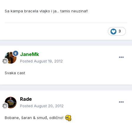
Sa kampa bracela vlajko i ja... tamis neuzina!!
3
JaneMk
Posted
August 19, 2012
Svaka cast
Rade
Posted
August 20, 2012
Bobane, šaran & smuđ, odlično!