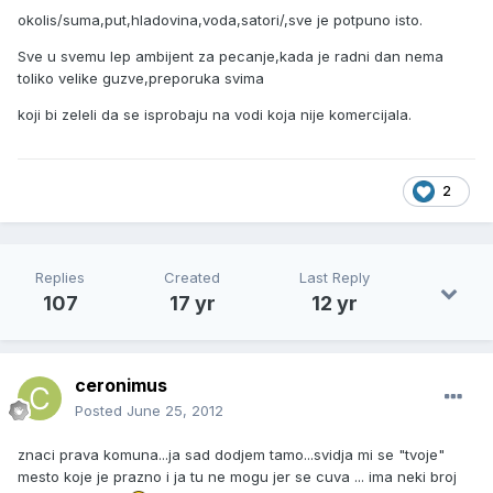
okolis/suma,put,hladovina,voda,satori/,sve je potpuno isto.
Sve u svemu lep ambijent za pecanje,kada je radni dan nema
toliko velike guzve,preporuka svima
koji bi zeleli da se isprobaju na vodi koja nije komercijala.
2
Replies
Created
Last Reply
107
17 yr
12 yr
ceronimus
Posted
June 25, 2012
znaci prava komuna...ja sad dodjem tamo...svidja mi se "tvoje"
mesto koje je prazno i ja tu ne mogu jer se cuva ... ima neki broj