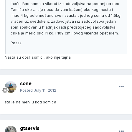
Inače išao sam za vikend iz zadovoljstva na pecanj na deo
Tamiša oko .......(e neću da vam kažem) oko kog mesta i
imao 4 kg bele mešano sve i svašta , jednog soma od 1,5kg
vraćen uz svedoke iz zadovoljstva i iz zadovoljstva jedan
som spakovan u hladnjak radi predstojećeg zadovoljstva
cirka je merio oko 11 kg. i 109 cm i ovog vikenda opet idem.
Pozzz.
Nasta su dosli somici, ako nije tajna
sone
Posted
July 11, 2012
sta je na meniju kod somica
gtservis