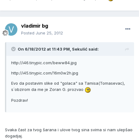
vladimir bg
Posted
June 25, 2012
On 6/18/2012 at 11:43 PM, Sekulić said:
http://i46.tinypic.com/beww84.jpg
http://i45.tinypic.com/16m0w2h.jpg
Evo da postavim slike od "golaca" sa Tamisa(Tomasevac),
s`obzirom da me je Zoran G. prozvao
Pozdrav!
Svaka čast za tvog šarana i ulove tvog sina svima si nam ulepšao
dogadjaj.