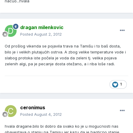
nacuo...hvala
dragan milenkovic
Posted
August 2, 2012
Od prošlog vikenda se pojavila trava na Tamišu i to baš dosta,
bilo je i velikih plutajućih ostrva. A zbog velike temperature vode i
slabog protoka iste počela je voda da zeleni tj. velika pojava
zelenih algi, pa je pecanje dosta otežano, a i riba loše radi.
1
ceronimus
Posted
August 4, 2012
hvala dragane.bilo bi dobro da svako ko je u mogucnosti nas
obavestava o stanju na Tamisu jer kazu da je haoticno stanje