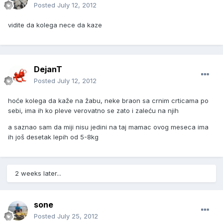
Posted
July 12, 2012
vidite da kolega nece da kaze
DejanT
Posted
July 12, 2012
hoće kolega da kaže na žabu, neke braon sa crnim crticama po
sebi, ima ih ko pleve verovatno se zato i zaleću na njih
a saznao sam da miji nisu jedini na taj mamac ovog meseca ima
ih još desetak lepih od 5-8kg
2 weeks later...
sone
Posted
July 25, 2012