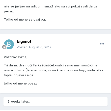
nije se javljao na udicu ni smuđ iako su svi pokušavali da ga
pecaju.
Toliko od mene za ovaj put
bigimot
Posted
August 6, 2012
Pozdrav svima,
Tri dana, dve noći Farkaždin(čet.-sub.) samo mali somčići na
rovca i glistu. Šarana nigde, ni na kukuruz ni na bojli, voda užas
topla, prljava i alge.
toliko od mene pozzz
2 weeks later...