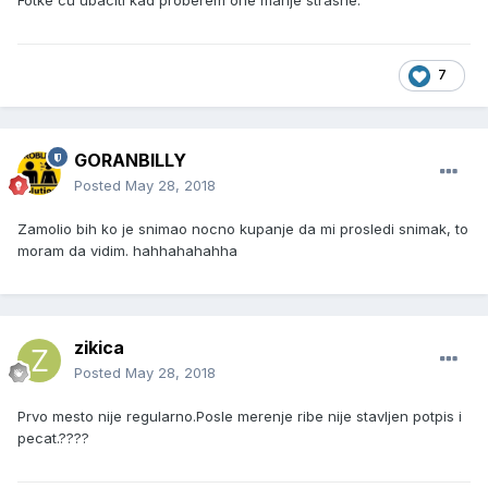
Fotke cu ubaciti kad proberem one manje strasne.
7
GORANBILLY
Posted
May 28, 2018
Zamolio bih ko je snimao nocno kupanje da mi prosledi snimak, to
moram da vidim. hahhahahahha
zikica
Posted
May 28, 2018
Prvo mesto nije regularno.Posle merenje ribe nije stavljen potpis i
pecat.????