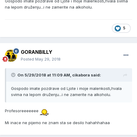
Gospodo imate pozdrave od Ljote i moje malenkosti,hvala svima
na lepom druženju...i ne zamerite na alkoholu.
5
GORANBILLY
Posted
May 29, 2018
On 5/29/2018 at 11:09 AM, cikabora said:
Gospodo imate pozdrave od Ljote i moje malenkosti,hvala
svima na lepom druženju...i ne zamerite na alkoholu.
Profesoreeeeeee
Mi inace ne pijemo ne znam sta se desilo hahahhahaa