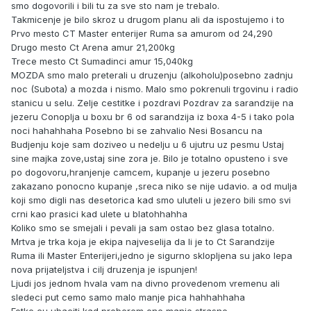
smo dogovorili i bili tu za sve sto nam je trebalo.
Takmicenje je bilo skroz u drugom planu ali da ispostujemo i to
Prvo mesto CT Master enterijer Ruma sa amurom od 24,290
Drugo mesto Ct Arena amur 21,200kg
Trece mesto Ct Sumadinci amur 15,040kg
MOZDA smo malo preterali u druzenju (alkoholu)posebno zadnju
noc (Subota) a mozda i nismo. Malo smo pokrenuli trgovinu i radio
stanicu u selu. Zelje cestitke i pozdravi Pozdrav za sarandzije na
jezeru Conoplja u boxu br 6 od sarandzija iz boxa 4-5 i tako pola
noci hahahhaha Posebno bi se zahvalio Nesi Bosancu na
Budjenju koje sam doziveo u nedelju u 6 ujutru uz pesmu Ustaj
sine majka zove,ustaj sine zora je. Bilo je totalno opusteno i sve
po dogovoru,hranjenje camcem, kupanje u jezeru posebno
zakazano ponocno kupanje ,sreca niko se nije udavio. a od mulja
koji smo digli nas desetorica kad smo uluteli u jezero bili smo svi
crni kao prasici kad ulete u blatohhahha
Koliko smo se smejali i pevali ja sam ostao bez glasa totalno.
Mrtva je trka koja je ekipa najveselija da li je to Ct Sarandzije
Ruma ili Master Enterijeri,jedno je sigurno sklopljena su jako lepa
nova prijateljstva i cilj druzenja je ispunjen!
Ljudi jos jednom hvala vam na divno provedenom vremenu ali
sledeci put cemo samo malo manje pica hahhahhaha