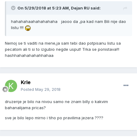
On 5/29/2018 at 5:23 AM, Dejan RU said:
hahahahaahahahahaha jaooo da ,pa kad nam Bili nije dao
listu !!!!
Nemoj se ti vaditi na mene,ja sam tebi dao potpisanu listu sa
pecatom ali ti si to izgubio negde usput! Trka se ponistava!!!
hashhahahahahahhahaa
Krle
Posted
May 29, 2018
druzenje je bilo na nivou samo ne znam billy o kakvim
bahanalijama pricas?
sve je bilo lepo mirno i tiho po pravilima jezera ????