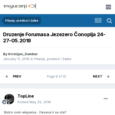
Pitanja, predlozi i žalbe
Druzenje Forumasa Jezezero Čonoplja 24-
27-05.2018
By
Kristijan_Sombor
January 11, 2018
in
Pitanja, predlozi i žalbe
PREV
Page 9 of 10
NEXT
TopLine
Posted
May 25, 2018
Bistro svim ekipama... Desava li se sta?