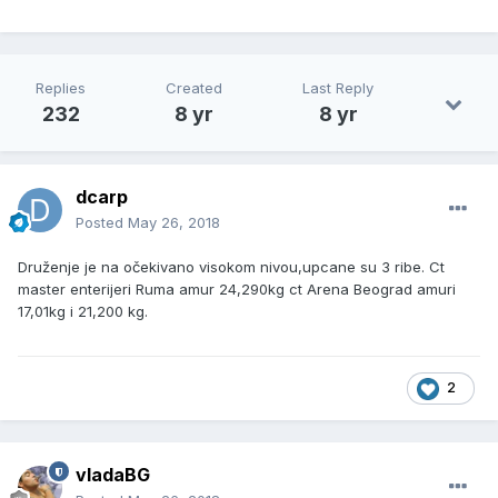
Replies
Created
Last Reply
232
8 yr
8 yr
dcarp
Posted
May 26, 2018
Druženje je na očekivano visokom nivou,upcane su 3 ribe. Ct
master enterijeri Ruma amur 24,290kg ct Arena Beograd amuri
17,01kg i 21,200 kg.
2
vladaBG