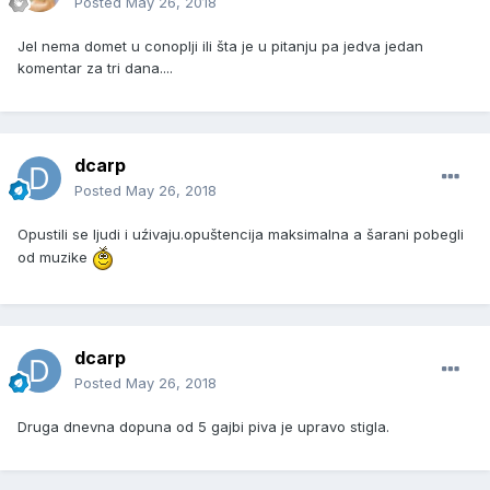
Posted
May 26, 2018
Jel nema domet u conoplji ili šta je u pitanju pa jedva jedan
komentar za tri dana....
dcarp
Posted
May 26, 2018
Opustili se ljudi i uźivaju.opuštencija maksimalna a šarani pobegli
od muzike
dcarp
Posted
May 26, 2018
Druga dnevna dopuna od 5 gajbi piva je upravo stigla.