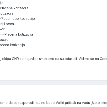
ija
Placena kotizacija
otizacija
-Placen deo kotizacije
ni i pecaju
vor
---Placena kotizacija
pecaju
acena kotizacija
, ekipa CNR se nejavlja i smatramo da su odustali. Vidimo se na Cono
rno da se rasporedi i da ne bude Veliki pritisak na vodu ,što bi mog