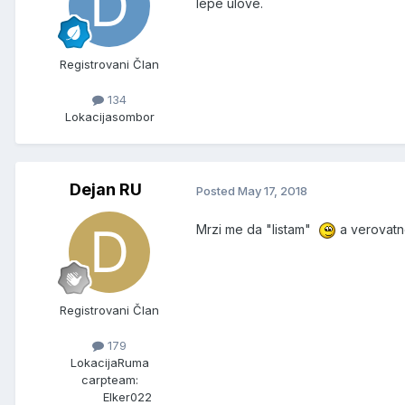
lepe ulove.
Registrovani Član
134
Lokacija
sombor
Dejan RU
Posted
May 17, 2018
Mrzi me da "listam"
a verovatno
Registrovani Član
179
Lokacija
Ruma
carpteam:
Elker022