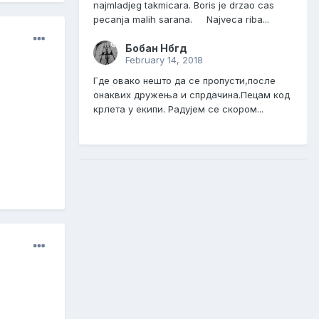
najmladjeg takmicara. Boris je drzao cas
pecanja malih sarana. Najveca riba...
Бобан Нбгд
February 14, 2018
Где овако нешто да се пропусти,после
онаквих дружења и спрдачина.Пецам код
крлета у екипи. Радујем се скором...