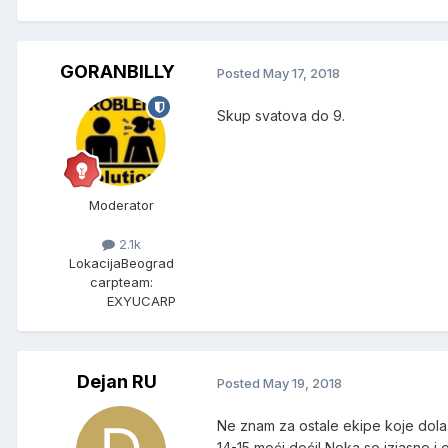
GORANBILLY
Posted
May 17, 2018
Skup svatova do 9.
Moderator
2.1k
Lokacija
Beograd
carpteam:
EXYUCARP
Dejan RU
Posted
May 19, 2018
Ne znam za ostale ekipe koje dolaze
14-15 moći doći! Neka se izjasne i