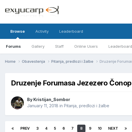
Browse
Activity
Leaderboard
Forums
Gallery
Staff
Online Users
Leaderboar
Home
Obavestenja
Pitanja, predlozi i žalbe
Druzenje Foruma
Druzenje Forumasa Jezezero Čonop
By
Kristijan_Sombor
January 11, 2018
in
Pitanja, predlozi i žalbe
PREV
3
4
5
6
7
8
9
10
NEXT