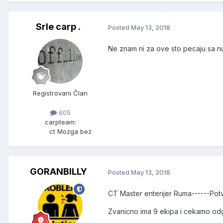
Srle carp .
Posted
May 13, 2018
Ne znam ni za ove sto pecaju sa nu
Registrovani Član
605
carpteam:
ct Mozga bez
GORANBILLY
Posted
May 13, 2018
CT Master enterijer Ruma------Potv
Zvanicno ima 9 ekipa i cekamo od