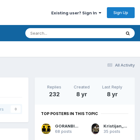
Sign Up
Existing user? Sign In
All Activity
Replies
Created
Last Reply
232
8 yr
8 yr
rs
0
TOP POSTERS IN THIS TOPIC
GORANBILLY
Kristijan_Sombor
68 posts
35 posts