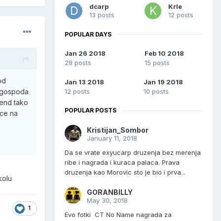
dcarp
Krle
13 posts
12 posts
POPULAR DAYS
Jan 26 2018
Feb 10 2018
28 posts
15 posts
od
Jan 13 2018
Jan 19 2018
12 posts
10 posts
t gospoda
kend tako
POPULAR POSTS
ice na
Kristijan_Sombor
January 11, 2018
Da se vrate exyucarp druzenja bez merenja
ribe i nagrada i kuraca palaca. Prava
druzenja kao Morovic sto je bio i prva...
kolu
GORANBILLY
May 30, 2018
1
Evo fotki CT No Name nagrada za