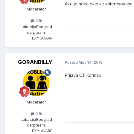
Ako je neka ekipa zainteresovana z
Moderator
2.1k
Lokacija
Beograd
carpteam:
EXYUCARP
GORANBILLY
Posted
May 14, 2018
Prijava CT Kormax
Moderator
2.1k
Lokacija
Beograd
carpteam:
EXYUCARP