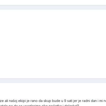
 ali našoj ekipi je rano da skup bude u 9 sati jer je radni dan i mi
 ostale pa da se usaglasimo oko početka i dolaska!?