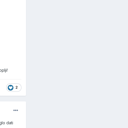
plji!
2
lo dati