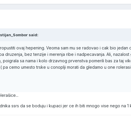
istijan_Sombor said:
propustiti ovaj hepening. Veoma sam mu se radovao i cak bio jedan 
a druzenja, bez tenzije i merenja ribe i nadpecavanja. Ali, nazalos
m, poigrala sa nama i kolo drzavnog prvenstva pomerili bas za taj vi
:( pa cemo umesto trske u conoplji morati da gledamo u one roleras
erašice...
dnika ssrs da se boduju i kupaci jer ce ih biti mnogo vise nego na 1 