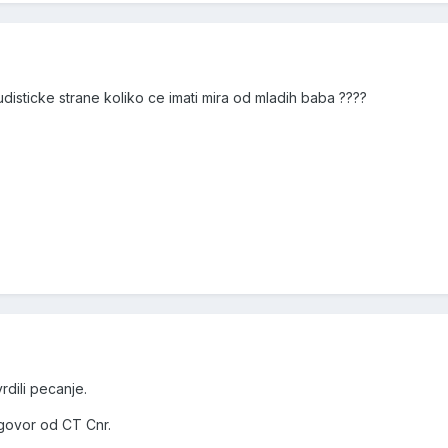
disticke strane koliko ce imati mira od mladih baba ????
rdili pecanje.
govor od CT Cnr.