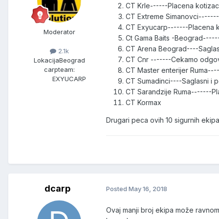
CT Krle------Placena kotizac
CT Extreme Simanovci-------
CT Exyucarp-------Placena k
Moderator
Ct Gama Baits -Beograd-----
CT Arena Beograd----Saglas
2.1k
CT Cnr -------Cekamo odgo
Lokacija
Beograd
carpteam:
CT Master enterijer Ruma----
EXYUCARP
CT Sumadinci----Saglasni i 
CT Sarandzije Ruma-------Pl
CT Kormax
Drugari peca ovih 10 sigurnih ekipa
dcarp
Posted
May 16, 2018
Ovaj manji broj ekipa može ravnome