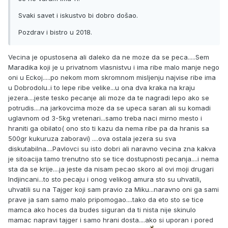
Svaki savet i iskustvo bi dobro došao.
Pozdrav i bistro u 2018.
Vecina je opustosena ali daleko da ne moze da se peca.....Sem
Maradika koji je u privatnom vlasnistvu i ima ribe malo manje nego
oni u Eckoj.....po nekom mom skromnom misljenju najvise ribe ima
u Dobrodolu..i to lepe ribe velike...u ona dva kraka na kraju
jezera....jeste tesko pecanje ali moze da te nagradi lepo ako se
potrudis....na jarkovcima moze da se upeca saran ali su komadi
uglavnom od 3-5kg vretenari...samo treba naci mirno mesto i
hraniti ga obilato( ono sto ti kazu da nema ribe pa da hranis sa
500gr kukuruza zaboravi) ....ova ostala jezera su sva
diskutabilna....Pavlovci su isto dobri ali naravno vecina zna kakva
je sitoacija tamo trenutno sto se tice dostupnosti pecanja....i nema
sta da se krije....ja jeste da nisam pecao skoro al ovi moji drugari
Indjincani...to sto pecaju i onog velikog amura sto su uhvatili,
uhvatili su na Tajger koji sam pravio za Miku...naravno oni ga sami
prave ja sam samo malo pripomogao....tako da eto sto se tice
mamca ako hoces da budes siguran da ti nista nije skinulo
mamac napravi tajger i samo hrani dosta....ako si uporan i pored