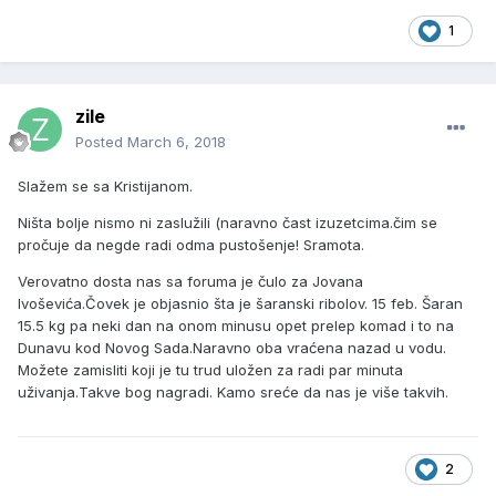
1
zile
Posted
March 6, 2018
Slažem se sa Kristijanom.
Ništa bolje nismo ni zaslužili (naravno čast izuzetcima.čim se
pročuje da negde radi odma pustošenje! Sramota.
Verovatno dosta nas sa foruma je čulo za Jovana
Ivoševića.Čovek je objasnio šta je šaranski ribolov. 15 feb. Šaran
15.5 kg pa neki dan na onom minusu opet prelep komad i to na
Dunavu kod Novog Sada.Naravno oba vraćena nazad u vodu.
Možete zamisliti koji je tu trud uložen za radi par minuta
uživanja.Takve bog nagradi. Kamo sreće da nas je više takvih.
2