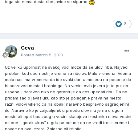
toga sto nema dosta ribe javice se sigurno
2
Ceva
Posted
March 5, 2018
Uz veliku upornost na svakoj vodi moze da se ulovi riba. Najveci
problem kod upornosti je vreme za ribolov. Malo vremena. Veoma
malo nas ima vremena da ide svaki dan u mesecu na pecanje da
bi odrzavao mesto i hranio ga. Na vecini ovih jezera je to put do
uspeha. I naravno niko ne garantuje da ces upecati ribu. Da ne
pricam sad o javasluku kao sto je polaganje prava na mesto,
razni vidovi vikendica na obali( naravno bespravno sagradjenih)
itd. Naravno ko je zaljubljenik u prirodu ulov mu je na drugom
mestu ali opet bas zbog u vecini slucajeva izostanka ulova vecini
ostane “ gorak ukus” u grlu pa odluce da ne vredi trositi vreme i
novac na ova jezera. Zalosno ali istinito.