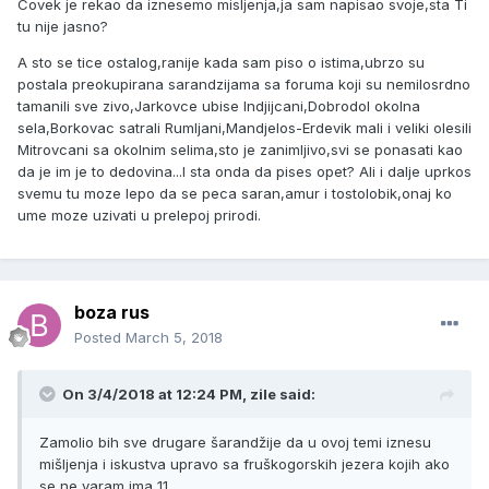
Covek je rekao da iznesemo misljenja,ja sam napisao svoje,sta Ti
tu nije jasno?
A sto se tice ostalog,ranije kada sam piso o istima,ubrzo su
postala preokupirana sarandzijama sa foruma koji su nemilosrdno
tamanili sve zivo,Jarkovce ubise Indjijcani,Dobrodol okolna
sela,Borkovac satrali Rumljani,Mandjelos-Erdevik mali i veliki olesili
Mitrovcani sa okolnim selima,sto je zanimljivo,svi se ponasati kao
da je im je to dedovina...I sta onda da pises opet? Ali i dalje uprkos
svemu tu moze lepo da se peca saran,amur i tostolobik,onaj ko
ume moze uzivati u prelepoj prirodi.
boza rus
Posted
March 5, 2018
On 3/4/2018 at 12:24 PM, zile said:
Zamolio bih sve drugare šarandžije da u ovoj temi iznesu
mišljenja i iskustva upravo sa fruškogorskih jezera kojih ako
se ne varam ima 11.