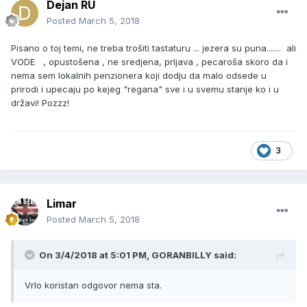
Dejan RU
Posted
March 5, 2018
Pisano o toj temi, ne treba trošiti tastaturu ... jezera su puna....... ali
VODE , opustošena , ne sredjena, prljava , pecaroša skoro da i
nema sem lokalnih penzionera koji dodju da malo odsede u
prirodi i upecaju po kejeg "regana" sve i u svemu stanje ko i u
državi! Pozzz!
3
Limar
Posted
March 5, 2018
On 3/4/2018 at 5:01 PM, GORANBILLY said:
Vrlo koristan odgovor nema sta.