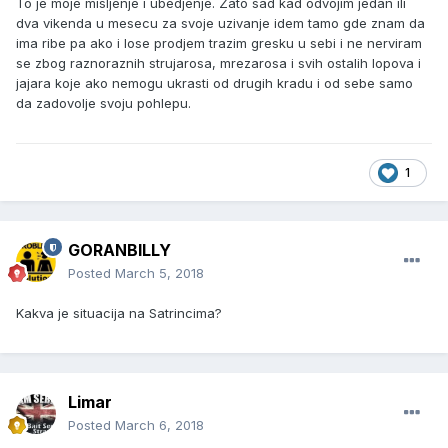
To je moje misljenje i ubedjenje. Zato sad kad odvojim jedan ili
dva vikenda u mesecu za svoje uzivanje idem tamo gde znam da
ima ribe pa ako i lose prodjem trazim gresku u sebi i ne nerviram
se zbog raznoraznih strujarosa, mrezarosa i svih ostalih lopova i
jajara koje ako nemogu ukrasti od drugih kradu i od sebe samo
da zadovolje svoju pohlepu.
1
GORANBILLY
Posted
March 5, 2018
Kakva je situacija na Satrincima?
Limar
Posted
March 6, 2018