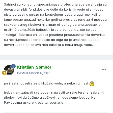
Satrinci su konacno ispecani,masa profesionalaca sarandzija su
devastirali riblji fond,doslo je dotle da korisnik vode nije mogao
nista da uvati u mrezu na kontrolnom lovu....drugar moj koji je
tamo pecao unazad nekoliko godina prosle sezone za 4 meseca
svakodnevnog ribolova nije imao ni jednog sarana,upecao je
mislim 2 soma,20ak babuski i brdo crvenperki.....sto se tice
"kolega" fiderasa oni su tek posebna prica,stotine kila deverika
su nosili,prosle sezone doslo do toga da je umetnost upecati
deveriku,kao da se sva riba odselila u neku drugu vodu....
Kristijan_Sombor
Posted
March 6, 2018
pa i jeste, odselila se u ključalu vodu, a neke i u mast
treba nam zatrpati sve vode i napraviti teniske terene, zabraniti
ribolov i svi da čučimo u ćoškovima i dodajemo loptice. Na
Pavlovcima uskoro kreće taj scenario