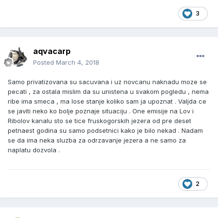
3
aqvacarp
Posted
March 4, 2018
Samo privatizovana su sacuvana i uz novcanu naknadu moze se
pecati , za ostala mislim da su unistena u svakom pogledu , nema
ribe ima smeca , ma lose stanje koliko sam ja upoznat . Valjda ce
se javiti neko ko bolje poznaje situaciju . One emisije na Lov i
Ribolov kanalu sto se tice fruskogorskih jezera od pre deset
petnaest godina su samo podsetnici kako je bilo nekad . Nadam
se da ima neka sluzba za odrzavanje jezera a ne samo za
naplatu dozvola .
2