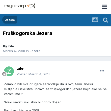
Jezera
Fruškogorska Jezera
By
zile
March 4, 2018
in
Jezera
zile
Posted
March 4, 2018
Zamolio bih sve drugare šarandžije da u ovoj temi iznesu
mišljenja i iskustva upravo sa fruškogorskih jezera kojih ako se ne
varam ima 11.
Svaki savet i iskustvo bi dobro došao.
Pozdrav i bistro u 2018.