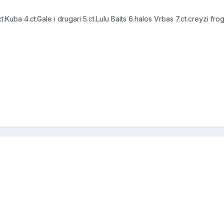
t.Kuba 4.ct.Gale i drugari 5.ct.Lulu Baits 6.halos Vrbas 7.ct.creyzi frog