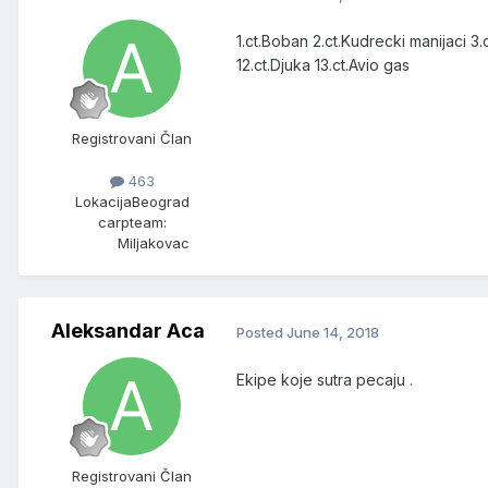
1.ct.Boban 2.ct.Kudrecki manijaci 3.c
12.ct.Djuka 13.ct.Avio gas
Registrovani Član
463
Lokacija
Beograd
carpteam:
Miljakovac
Aleksandar Aca
Posted
June 14, 2018
Ekipe koje sutra pecaju .
Registrovani Član