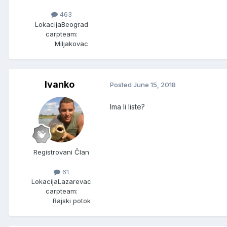
463
Lokacija
Beograd
carpteam:
Miljakovac
Ivanko
Posted
June 15, 2018
Ima li liste?
Registrovani Član
61
Lokacija
Lazarevac
carpteam:
Rajski potok