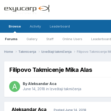
Browse
Activity
Leaderboard
Forums
Gallery
Staff
Online Users
Leaderboar
Home
Takmicenja
Izveštaji takmičenja
Filipovo Takmicenje M
Filipovo Takmicenje Mika Alas
By
Aleksandar Aca
June 14, 2018
in
Izveštaji takmičenja
Aleksandar Aca
Posted
June 14, 2018