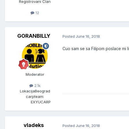
Registrovani Član
12
GORANBILLY
Posted
June 16, 2018
Cuo sam se sa Filipom poslace mi li
Moderator
2.1k
Lokacija
Beograd
carpteam:
EXYUCARP
vladeks
Posted
June 16, 2018