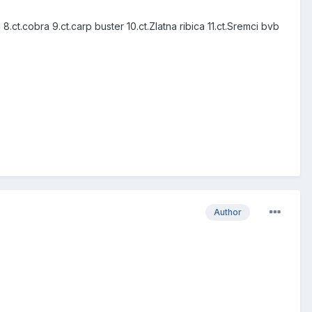
 8.ct.cobra 9.ct.carp buster 10.ct.Zlatna ribica 11.ct.Sremci bvb
Author