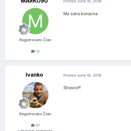
MARKO90
Posted
June 16, 2018
Ma sutra konacna
Registrovani Član
12
Ivanko
Posted
June 16, 2018
Strasno!!!
Registrovani Član
61
Lokacija
Lazarevac