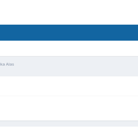
d
ika Alas