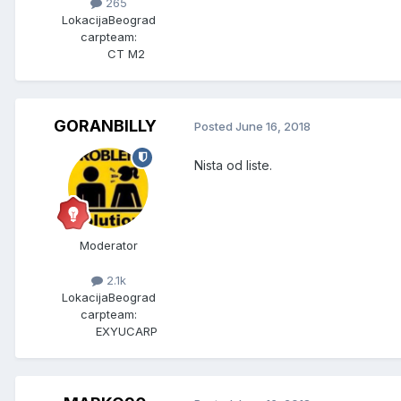
265
Lokacija
Beograd
carpteam:
CT M2
GORANBILLY
Posted
June 16, 2018
Nista od liste.
Moderator
2.1k
Lokacija
Beograd
carpteam:
EXYUCARP