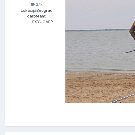
2.1k
Lokacija
Beograd
carpteam:
EXYUCARP