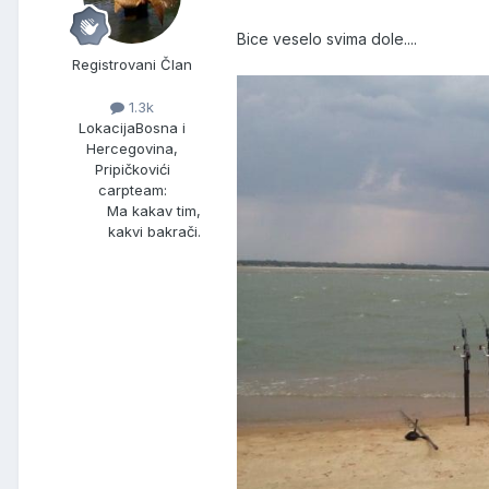
Bice veselo svima dole....
Registrovani Član
1.3k
Lokacija
Bosna i
Hercegovina,
Pripičkovići
carpteam:
Ma kakav tim,
kakvi bakrači.