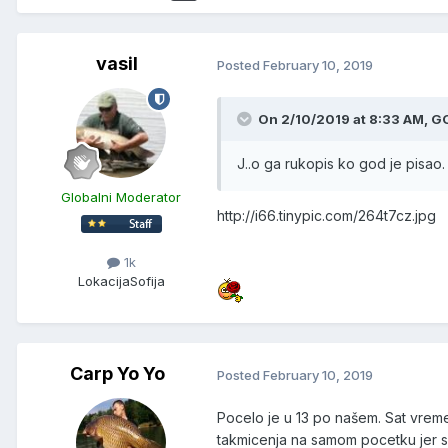
vasil
Posted
February 10, 2019
On 2/10/2019 at 8:33 AM, G
J..o ga rukopis ko god je pisao.
Globalni Moderator
http://i66.tinypic.com/264t7cz.jpg
1k
Lokacija
Sofija
Carp Yo Yo
Posted
February 10, 2019
Pocelo je u 13 po našem. Sat vreme
takmicenja na samom pocetku jer 