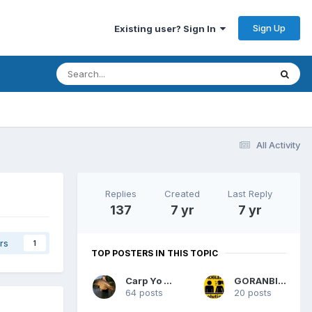
Sign Up
Existing user? Sign In
All Activity
Replies
Created
Last Reply
137
7 yr
7 yr
rs
1
TOP POSTERS IN THIS TOPIC
Carp Yo Yo
GORANBILLY
64 posts
20 posts