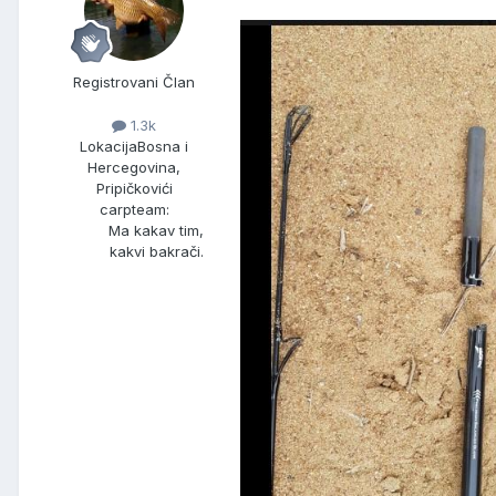
Registrovani Član
1.3k
Lokacija
Bosna i
Hercegovina,
Pripičkovići
carpteam:
Ma kakav tim,
kakvi bakrači.