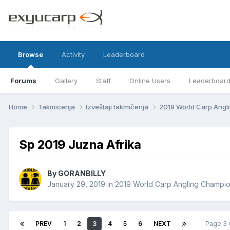
Browse
Activity
Leaderboard
Forums
Gallery
Staff
Online Users
Leaderboar
Home
Takmicenja
Izveštaji takmičenja
2019 World Carp Ang
Sp 2019 Juzna Afrika
By
GORANBILLY
January 29, 2019
in
2019 World Carp Angling Champio
PREV
1
2
3
4
5
6
NEXT
Page 3 