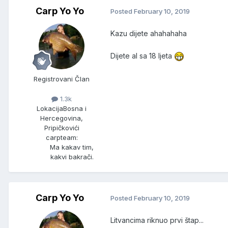
Carp Yo Yo
Posted
February 10, 2019
Kazu dijete ahahahaha
Dijete al sa 18 ljeta
Registrovani Član
1.3k
Lokacija
Bosna i
Hercegovina,
Pripičkovići
carpteam:
Ma kakav tim,
kakvi bakrači.
Carp Yo Yo
Posted
February 10, 2019
Litvancima riknuo prvi štap...