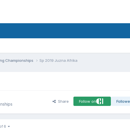
d
ling Championships
Sp 2019 Juzna Afrika
Share
Follow on
Followe
nships
of 6