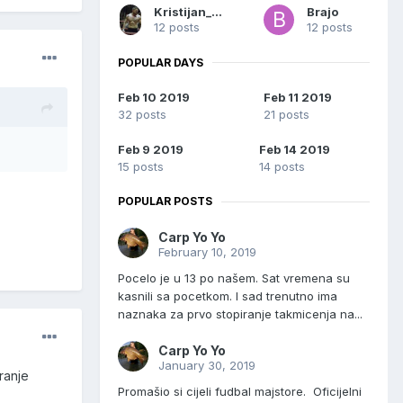
Kristijan_Sombor
Brajo
12 posts
12 posts
POPULAR DAYS
Feb 10 2019
Feb 11 2019
32 posts
21 posts
Feb 9 2019
Feb 14 2019
15 posts
14 posts
POPULAR POSTS
Carp Yo Yo
February 10, 2019
Pocelo je u 13 po našem. Sat vremena su
kasnili sa pocetkom. I sad trenutno ima
naznaka za prvo stopiranje takmicenja na...
Carp Yo Yo
January 30, 2019
ranje
Promašio si cijeli fudbal majstore. Oficijelni