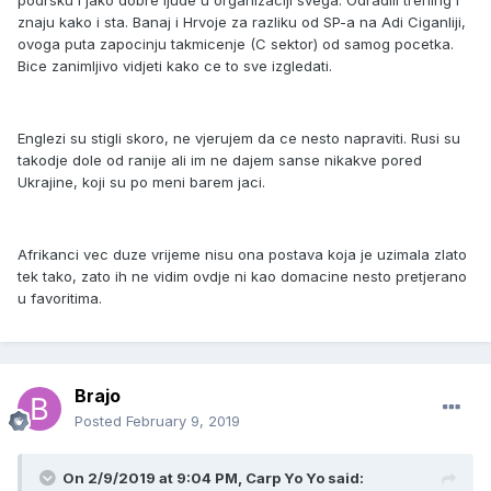
podrsku i jako dobre ljude u organizaciji svega. Odradili trening i
znaju kako i sta. Banaj i Hrvoje za razliku od SP-a na Adi Ciganliji,
ovoga puta zapocinju takmicenje (C sektor) od samog pocetka.
Bice zanimljivo vidjeti kako ce to sve izgledati.
Englezi su stigli skoro, ne vjerujem da ce nesto napraviti. Rusi su
takodje dole od ranije ali im ne dajem sanse nikakve pored
Ukrajine, koji su po meni barem jaci.
Afrikanci vec duze vrijeme nisu ona postava koja je uzimala zlato
tek tako, zato ih ne vidim ovdje ni kao domacine nesto pretjerano
u favoritima.
Brajo
Posted
February 9, 2019
On 2/9/2019 at 9:04 PM, Carp Yo Yo said: