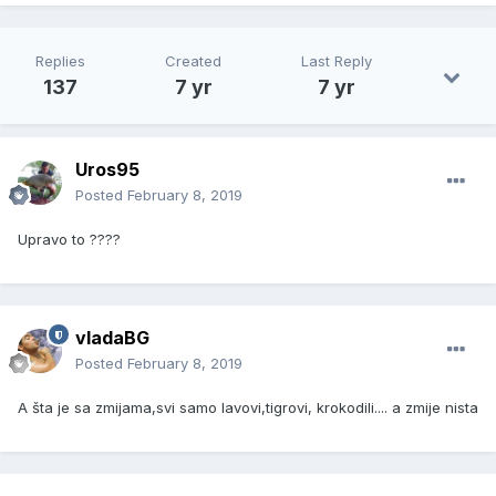
Replies
Created
Last Reply
137
7 yr
7 yr
Uros95
Posted
February 8, 2019
Upravo to ????
vladaBG
Posted
February 8, 2019
A šta je sa zmijama,svi samo lavovi,tigrovi, krokodili.... a zmije nista