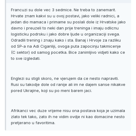
Francuzi su dole vec 3 sedmice. Ne treba to zanemarit.
Hrvate znam kakvi su u ovoj postavi, jako veliki radnici, a
jedan dio mamaca i primame su poslali dole iz Hrvatske jako
davno i preuzeli to neki dan prije treninga i imaju odlicnu
logisticku podrsku i jako dobre ljude u organizaciji svega.
Odradili trening i znaju kako i sta. Banaj i Hrvoje za razliku
od SP-a na Adi Ciganliji, ovoga puta zapocinju takmicenje
(C sektor) od samog pocetka. Bice zanimljivo vidjeti kako ce
to sve izgledati.
Englezi su stigli skoro, ne vjerujem da ce nesto napraviti.
Rusi su takodje dole od ranije ali im ne dajem sanse nikakve
pored Ukrajine, koji su po meni barem jaci.
Afrikanci vec duze vrijeme nisu ona postava koja je uzimala
zlato tek tako, zato ih ne vidim ovdje ni kao domacine nesto
pretjerano u favoritima.