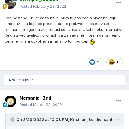
Posted
February 28, 2022
Kad nestane E12 neće to biti ni prva ni poslednja stvar na koju
smo navikli a koja će prestati da se proizvodi. Jeste svaka
promena nezgodna ali pronaći će svako već sebi neku alternativu.
Neki su već uveliko i pronašli. Ja za sada ne moram da brinem o
tome jer imam dovoljno zaliha ali o tom po tom
2
1
4 weeks later...
Nemanja_Bgd
Posted
March 22, 2022
On 2/28/2022 at 10:08 PM,
Kristijan_Sombor
said: