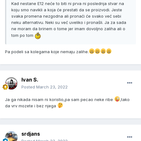
Kad nestane E12 neće to biti ni prva ni poslednja stvar na
koju smo navikli a koja će prestati da se proizvodi. Jeste
svaka promena nezgodna ali pronaći će svako već sebi
neku alternativu. Neki su već uveliko i pronašli. Ja za sada
ne moram da brinem o tome jer imam dovoljno zaliha ali o
tom po tom
Pa podeli sa kolegama koje nemaju zalihe.
Ivan S.
Posted
March 23, 2022
Ja ga nikada nisam ni koristio,pa sam pecao neke ribe
,tako
da vrv mozete i bez njega
srdjans