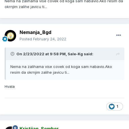
Nema na zalihama vise covek od koga sam nabavio.Ako resim da
okrnjim zalihe javicu ti...
Nemanja_Bgd
Posted
February 24, 2022
On 2/23/2022 at 9:58 PM,
Sale-Kg
said:
Nema na zalihama vise covek od koga sam nabavio.Ako
resim da okrnjim zalihe javicu ti...
Hvala
1
Kristijan_Sombor