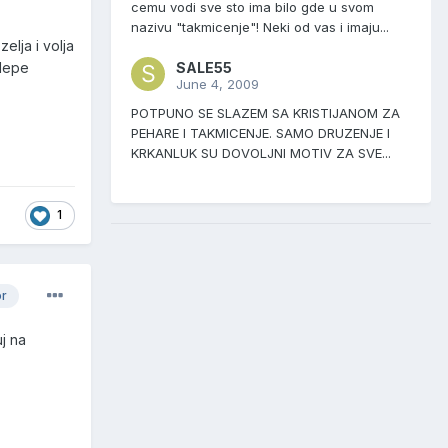
cemu vodi sve sto ima bilo gde u svom
nazivu "takmicenje"! Neki od vas i imaju...
elja i volja
SALE55
 lepe
June 4, 2009
POTPUNO SE SLAZEM SA KRISTIJANOM ZA
PEHARE I TAKMICENJE. SAMO DRUZENJE I
KRKANLUK SU DOVOLJNI MOTIV ZA SVE...
1
or
j na