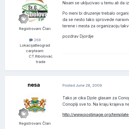
Nisam se ukljucivao u temu ali da iz
Po meni bi druzenje trebalo organizo
da se nesto tako sprovede naravno 
terene i mesta za organizaciju takv
Registrovani Član
pozdrav Djordje
268
Lokacija
Beograd
carpteam:
CT.Ribolovac
trade
nesa
Posted
June 28, 2009
Tako je cika Djole glasam za Cono
Conoplji sve to. Na kraju krajeva ne
http://www.postimage.org/templates
Registrovani Član