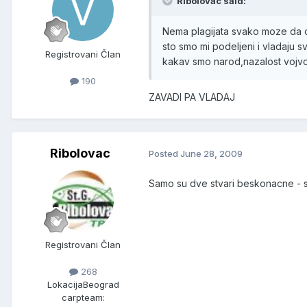
Ribolovac said:
Nema plagijata svako moze da 
sto smo mi podeljeni i vladaju s
Registrovani Član
kakav smo narod,nazalost vojvo
190
ZAVADI PA VLADAJ
Ribolovac
Posted
June 28, 2009
Samo su dve stvari beskonacne - sv
Registrovani Član
268
Lokacija
Beograd
carpteam: