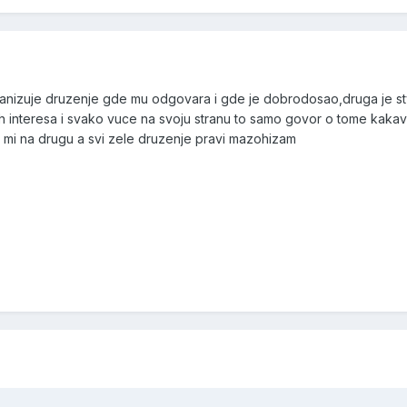
anizuje druzenje gde mu odgovara i gde je dobrodosao,druga je st
itih interesa i svako vuce na svoju stranu to samo govor o tome kaka
 mi na drugu a svi zele druzenje pravi mazohizam