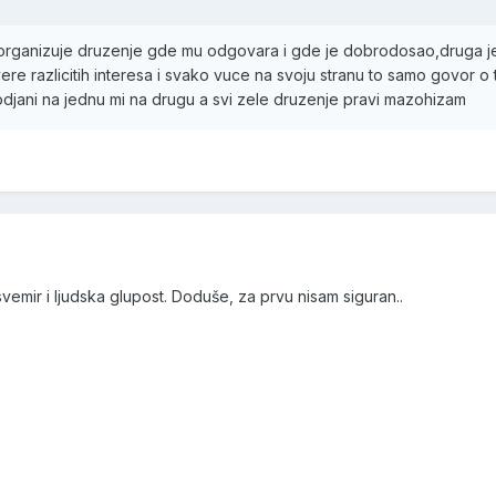
organizuje druzenje gde mu odgovara i gde je dobrodosao,druga je
vere razlicitih interesa i svako vuce na svoju stranu to samo govor o
djani na jednu mi na drugu a svi zele druzenje pravi mazohizam
emir i ljudska glupost. Doduše, za prvu nisam siguran..