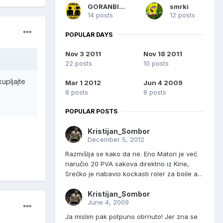
GORANBILLY
smrki
14 posts
12 posts
POPULAR DAYS
Nov 3 2011
Nov 18 2011
22 posts
10 posts
upljajte
Mar 1 2012
Jun 4 2009
8 posts
8 posts
POPULAR POSTS
Kristijan_Sombor
December 5, 2012
Razmišlja se kako da ne. Eno Matori je već
naručio 20 PVA sakova direktno iz Kine,
Srećko je nabavio kockasti roler za boile a...
Kristijan_Sombor
June 4, 2009
Ja mislim pak potpuno obrnuto! Jer zna se