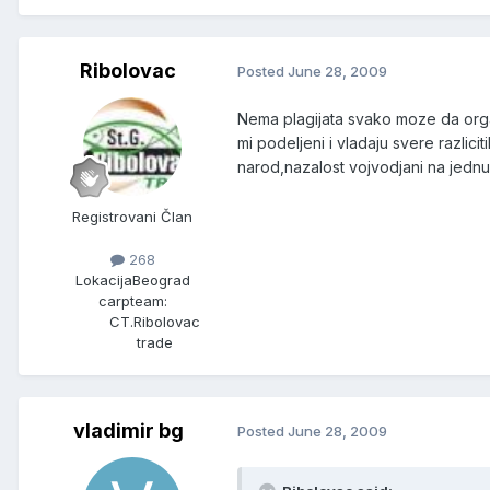
Ribolovac
Posted
June 28, 2009
Nema plagijata svako moze da org
mi podeljeni i vladaju svere razlic
narod,nazalost vojvodjani na jednu
Registrovani Član
268
Lokacija
Beograd
carpteam:
CT.Ribolovac
trade
vladimir bg
Posted
June 28, 2009