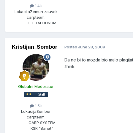
1.4k
Lokacija
Zemun zauvek
carpteam:
C.T.TAURUNUM
Kristijan_Sombor
Posted
June 28, 2009
Da ne bi to mozda bio malo plagijat?!
:think:
Globalni Moderator
1.5k
Lokacija
Sombor
carpteam:
CARP SYSTEM
KSR "Banat"