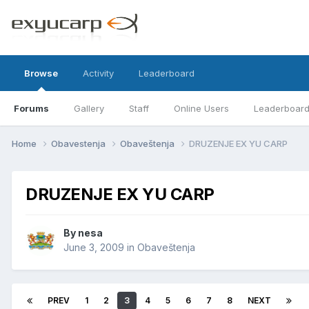
Browse
Activity
Leaderboard
Forums
Gallery
Staff
Online Users
Leaderboar
Home
Obavestenja
Obaveštenja
DRUZENJE EX YU CARP
DRUZENJE EX YU CARP
By
nesa
June 3, 2009
in
Obaveštenja
PREV
1
2
3
4
5
6
7
8
NEXT