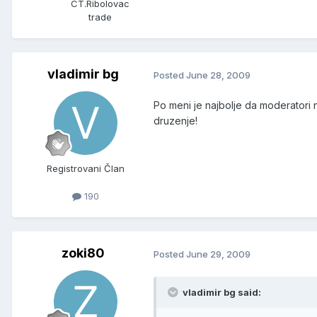
CT.Ribolovac
trade
vladimir bg
Posted
June 28, 2009
Po meni je najbolje da moderatori 
druzenje!
Registrovani Član
190
zoki80
Posted
June 29, 2009
vladimir bg said: