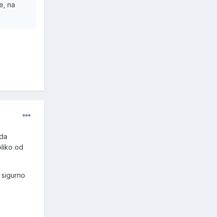
e, na
 da
toliko od
 sigurno