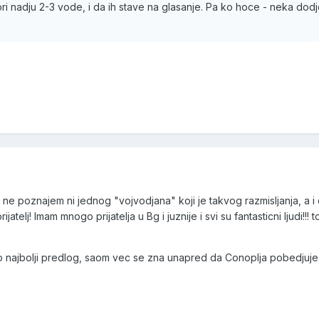
ri nadju 2-3 vode, i da ih stave na glasanje. Pa ko hoce - neka dodj
a ne poznajem ni jednog "vojvodjana" koji je takvog razmisljanja, a i
jatelj! Imam mnogo prijatelja u Bg i juznije i svi su fantasticni ljudi!!! 
e to najbolji predlog, saom vec se zna unapred da Conoplja pobedjuje