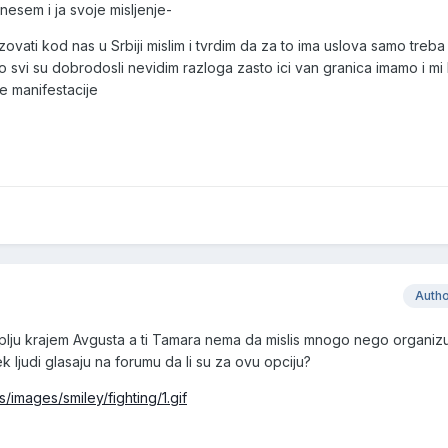
nesem i ja svoje misljenje-
vati kod nas u Srbiji mislim i tvrdim da za to ima uslova samo treba z
svi su dobrodosli nevidim razloga zasto ici van granica imamo i mi
e manifestacije
Auth
plju krajem Avgusta a ti Tamara nema da mislis mnogo nego organizu
k ljudi glasaju na forumu da li su za ovu opciju?
/images/smiley/fighting/1.gif