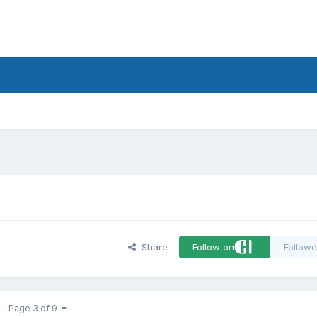
d
Share
Follow on
Followe
Page 3 of 9