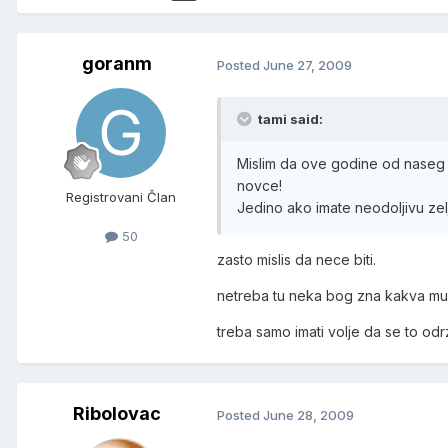
goranm
Posted
June 27, 2009
tami said:
Mislim da ove godine od naseg dr
novce!
Registrovani Član
Jedino ako imate neodoljivu zel
50
zasto mislis da nece biti.
netreba tu neka bog zna kakva mud
treba samo imati volje da se to odr
Ribolovac
Posted
June 28, 2009