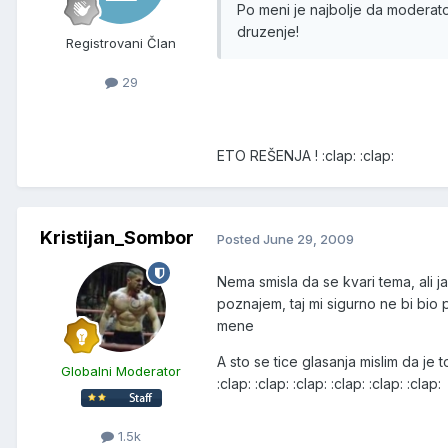
Po meni je najbolje da moderato
druzenje!
Registrovani Član
29
ETO REŠENJA ! :clap: :clap:
Kristijan_Sombor
Posted
June 29, 2009
Nema smisla da se kvari tema, ali j
poznajem, taj mi sigurno ne bi bio pri
mene
A sto se tice glasanja mislim da j
Globalni Moderator
:clap: :clap: :clap: :clap: :clap: :clap:
1.5k