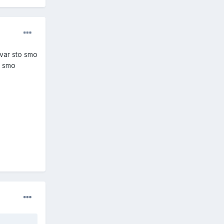
var sto smo
v smo