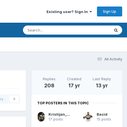
Sign Up
Existing user? Sign In
All Activity
Replies
Created
Last Reply
208
17 yr
13 yr
rs
0
TOP POSTERS IN THIS TOPIC
Kristijan_Sombor
Bacid
17 posts
15 posts