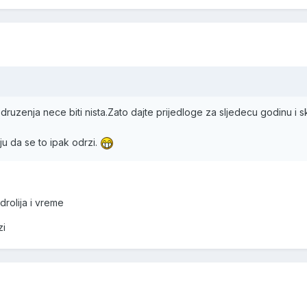
uzenja nece biti nista.Zato dajte prijedloge za sljedecu godinu i sk
ju da se to ipak odrzi.
rolija i vreme
zi