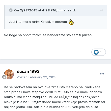
On 2/22/2015 at 4:28 PM, Limar said:
Jesi li to merio onim Kineskim metrom
Ne nego sa onom forom sa banderama što sam ti pričao..
1
dusan 1993
Posted
February 22, 2015
Da se nadovezem na ovo,ove zime isto mereno na livadi kada
smo probali nove stapove cc30 12 ft 3.5lb sa okumom longbow
60(koja ima vidno manju spulnu od 65),0,27 najlon+sok,samo
olovo je islo na 135m,uz dobar bocni vetar koje pravio stomak od
najlona jedno 15m..sok je bio bulldozer 0.50 verujem da bi sa