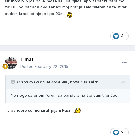
strunom bilo jos bolje..moze se i sa njima lepo zabaciti..naravno
zavisi i od bacaca ovo zabaci moj brat,ja sam talenat za te stvari
budem kraci od njega i po 20m..
3
Limar
Posted
February 22, 2015
On 2/22/2015 at 4:44 PM, boza rus said:
Ne nego sa onom forom sa banderama što sam ti pričao..
Te bandere su montirali pijani Rusi
2