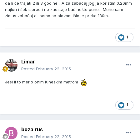
da li će trajati 2 ili 3 godine... A za zabacaj jbg ja koristim 0.26mm
najlon i šok ispred i ne zaostaje baš nešto puno... Merio sam
zimus zabačaj ali samo sa olovom išlo je preko 130m...
1
Limar
Posted
February 22, 2015
Jesi li to merio onim Kineskim metrom
1
boza rus
Posted
February 22, 2015