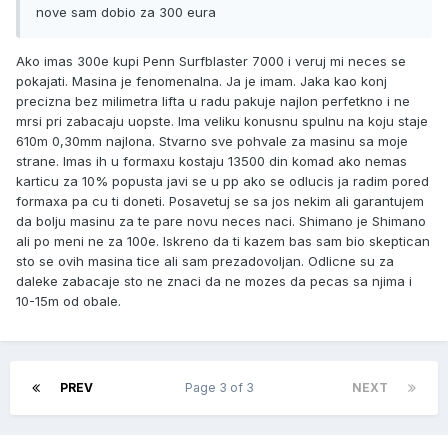
nove sam dobio za 300 eura
Ako imas 300e kupi Penn Surfblaster 7000 i veruj mi neces se
pokajati. Masina je fenomenalna. Ja je imam. Jaka kao konj
precizna bez milimetra lifta u radu pakuje najlon perfetkno i ne
mrsi pri zabacaju uopste. Ima veliku konusnu spulnu na koju staje
610m 0,30mm najlona. Stvarno sve pohvale za masinu sa moje
strane. Imas ih u formaxu kostaju 13500 din komad ako nemas
karticu za 10% popusta javi se u pp ako se odlucis ja radim pored
formaxa pa cu ti doneti. Posavetuj se sa jos nekim ali garantujem
da bolju masinu za te pare novu neces naci. Shimano je Shimano
ali po meni ne za 100e. Iskreno da ti kazem bas sam bio skeptican
sto se ovih masina tice ali sam prezadovoljan. Odlicne su za
daleke zabacaje sto ne znaci da ne mozes da pecas sa njima i
10-15m od obale.
PREV
Page 3 of 3
NEXT