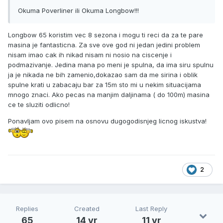
Okuma Poverliner ili Okuma Longbow!!!
Longbow 65 koristim vec 8 sezona i mogu ti reci da za te pare
masina je fantasticna. Za sve ove god ni jedan jedini problem
nisam imao cak ih nikad nisam ni nosio na ciscenje i
podmazivanje. Jedina mana po meni je spulna, da ima siru spulnu
ja je nikada ne bih zamenio,dokazao sam da me sirina i oblik
spulne krati u zabacaju bar za 15m sto mi u nekim situacijama
mnogo znaci. Ako pecas na manjim daljinama ( do 100m) masina
ce te sluziti odlicno!
Ponavljam ovo pisem na osnovu dugogodisnjeg licnog iskustva!
2
Replies
Created
Last Reply
65
14 yr
11 yr