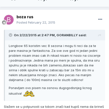
boza rus
Posted
February 22, 2015
On 2/22/2015 at 2:47 PM, GORANBILLY said:
Longbow 65 koristim vec 8 sezona i mogu ti reci da za te
pare masina je fantasticna. Za sve ove god ni jedan jedini
problem nisam imao cak ih nikad nisam ni nosio na ciscenje
i podmazivanje. Jedina mana po meni je spulna, da ima siru
spulnu ja je nikada ne bih zamenio,dokazao sam da me
sirina i oblik spulne krati u zabacaju bar za 15m sto mi u
nekim situacijama mnogo znaci. Ako pecas na manjim
daljinama ( do 100m) masina ce te sluziti odlicno!
Ponavljam ovo pisem na osnovu dugogodisnjeg licnog
iskustva!
Slažem se u potpunosti sa tobom znači kad kupiš nema da brineš