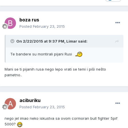
boza rus
Posted
February 23, 2015
On 2/22/2015 at 9:37 PM, Limar said:
Te bandere su montirali pijani Rusi
Mani se ti pijanih rusa nego lepo vrati se temi i piši nešto
pametno..
aciburiku
Posted
February 23, 2015
nego jel imao neko iskustva sa ovom cormoran bull fighter 5pif
5000?