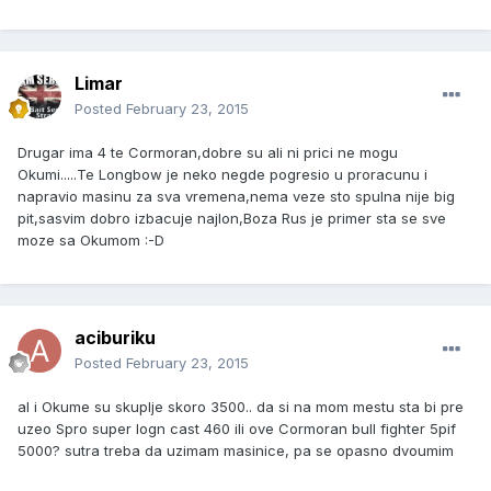
Limar
Posted
February 23, 2015
Drugar ima 4 te Cormoran,dobre su ali ni prici ne mogu
Okumi.....Te Longbow je neko negde pogresio u proracunu i
napravio masinu za sva vremena,nema veze sto spulna nije big
pit,sasvim dobro izbacuje najlon,Boza Rus je primer sta se sve
moze sa Okumom :-D
aciburiku
Posted
February 23, 2015
al i Okume su skuplje skoro 3500.. da si na mom mestu sta bi pre
uzeo Spro super logn cast 460 ili ove Cormoran bull fighter 5pif
5000? sutra treba da uzimam masinice, pa se opasno dvoumim