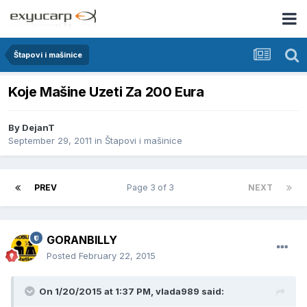
Štapovi i mašinice
Koje Mašine Uzeti Za 200 Eura
By
DejanT
September 29, 2011
in
Štapovi i mašinice
PREV
Page 3 of 3
NEXT
GORANBILLY
Posted
February 22, 2015
On 1/20/2015 at 1:37 PM, vlada989 said: