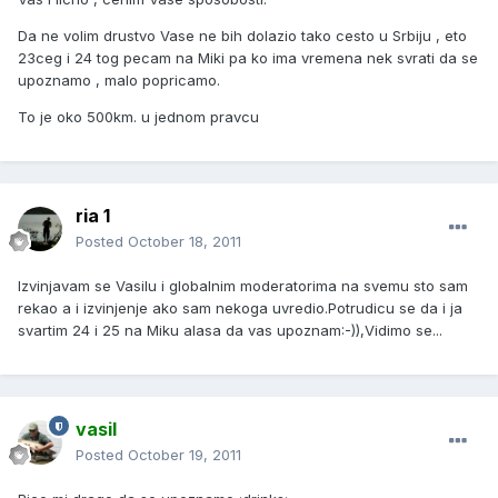
Da ne volim drustvo Vase ne bih dolazio tako cesto u Srbiju , eto
23ceg i 24 tog pecam na Miki pa ko ima vremena nek svrati da se
upoznamo , malo popricamo.
To je oko 500km. u jednom pravcu
ria 1
Posted
October 18, 2011
Izvinjavam se Vasilu i globalnim moderatorima na svemu sto sam
rekao a i izvinjenje ako sam nekoga uvredio.Potrudicu se da i ja
svartim 24 i 25 na Miku alasa da vas upoznam:-)),Vidimo se...
vasil
Posted
October 19, 2011