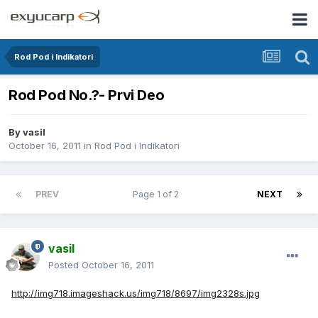
Rod Pod i Indikatori
Rod Pod No.?- Prvi Deo
By
vasil
October 16, 2011
in
Rod Pod i Indikatori
PREV
Page 1 of 2
NEXT
vasil
Posted
October 16, 2011
http://img718.imageshack.us/img718/8697/img2328s.jpg