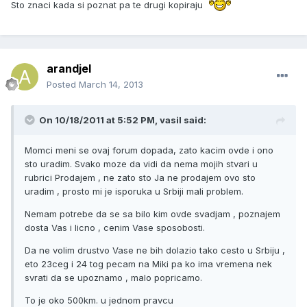
Sto znaci kada si poznat pa te drugi kopiraju
arandjel
Posted
March 14, 2013
On 10/18/2011 at 5:52 PM, vasil said:
Momci meni se ovaj forum dopada, zato kacim ovde i ono
sto uradim. Svako moze da vidi da nema mojih stvari u
rubrici Prodajem , ne zato sto Ja ne prodajem ovo sto
uradim , prosto mi je isporuka u Srbiji mali problem.
Nemam potrebe da se sa bilo kim ovde svadjam , poznajem
dosta Vas i licno , cenim Vase sposobosti.
Da ne volim drustvo Vase ne bih dolazio tako cesto u Srbiju ,
eto 23ceg i 24 tog pecam na Miki pa ko ima vremena nek
svrati da se upoznamo , malo popricamo.
To je oko 500km. u jednom pravcu