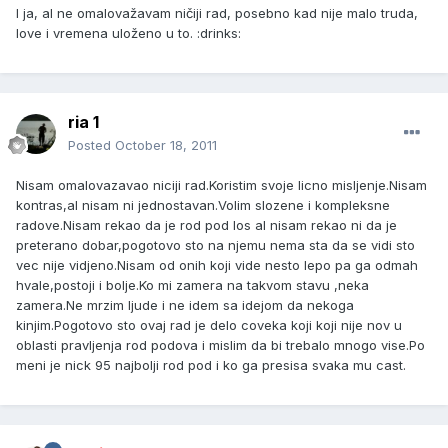
I ja, al ne omalovažavam ničiji rad, posebno kad nije malo truda,
love i vremena uloženo u to. :drinks:
ria 1
Posted
October 18, 2011
Nisam omalovazavao niciji rad.Koristim svoje licno misljenje.Nisam
kontras,al nisam ni jednostavan.Volim slozene i kompleksne
radove.Nisam rekao da je rod pod los al nisam rekao ni da je
preterano dobar,pogotovo sto na njemu nema sta da se vidi sto
vec nije vidjeno.Nisam od onih koji vide nesto lepo pa ga odmah
hvale,postoji i bolje.Ko mi zamera na takvom stavu ,neka
zamera.Ne mrzim ljude i ne idem sa idejom da nekoga
kinjim.Pogotovo sto ovaj rad je delo coveka koji koji nije nov u
oblasti pravljenja rod podova i mislim da bi trebalo mnogo vise.Po
meni je nick 95 najbolji rod pod i ko ga presisa svaka mu cast.