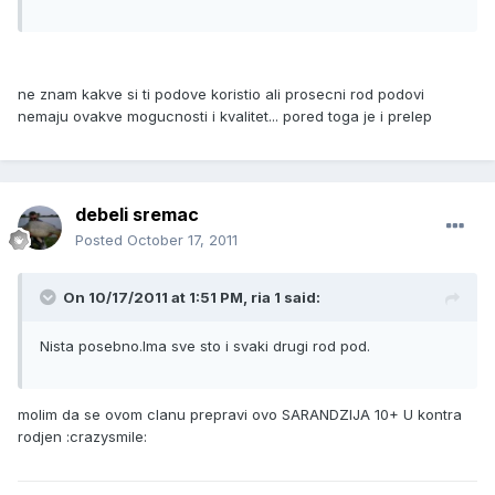
ne znam kakve si ti podove koristio ali prosecni rod podovi
nemaju ovakve mogucnosti i kvalitet... pored toga je i prelep
debeli sremac
Posted
October 17, 2011
On 10/17/2011 at 1:51 PM, ria 1 said:
Nista posebno.Ima sve sto i svaki drugi rod pod.
molim da se ovom clanu prepravi ovo SARANDZIJA 10+ U kontra
rodjen :crazysmile: