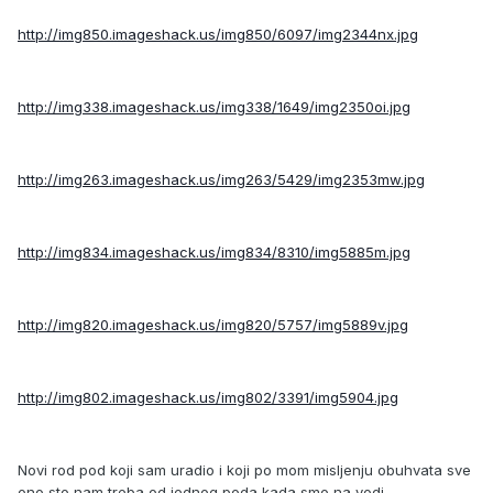
http://img850.imageshack.us/img850/6097/img2344nx.jpg
http://img338.imageshack.us/img338/1649/img2350oi.jpg
http://img263.imageshack.us/img263/5429/img2353mw.jpg
http://img834.imageshack.us/img834/8310/img5885m.jpg
http://img820.imageshack.us/img820/5757/img5889v.jpg
http://img802.imageshack.us/img802/3391/img5904.jpg
Novi rod pod koji sam uradio i koji po mom misljenju obuhvata sve
ono sto nam treba od jednog poda kada smo na vodi.