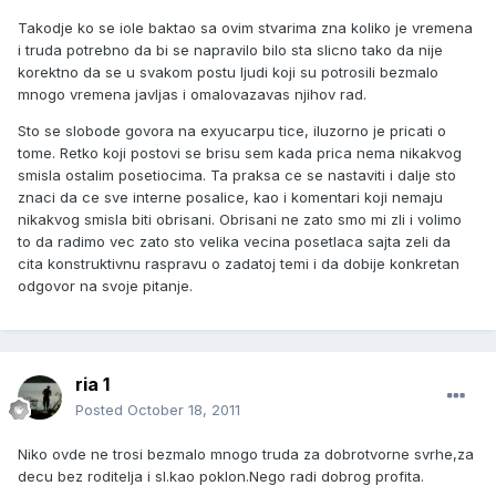
Takodje ko se iole baktao sa ovim stvarima zna koliko je vremena
i truda potrebno da bi se napravilo bilo sta slicno tako da nije
korektno da se u svakom postu ljudi koji su potrosili bezmalo
mnogo vremena javljas i omalovazavas njihov rad.
Sto se slobode govora na exyucarpu tice, iluzorno je pricati o
tome. Retko koji postovi se brisu sem kada prica nema nikakvog
smisla ostalim posetiocima. Ta praksa ce se nastaviti i dalje sto
znaci da ce sve interne posalice, kao i komentari koji nemaju
nikakvog smisla biti obrisani. Obrisani ne zato smo mi zli i volimo
to da radimo vec zato sto velika vecina posetlaca sajta zeli da
cita konstruktivnu raspravu o zadatoj temi i da dobije konkretan
odgovor na svoje pitanje.
ria 1
Posted
October 18, 2011
Niko ovde ne trosi bezmalo mnogo truda za dobrotvorne svrhe,za
decu bez roditelja i sl.kao poklon.Nego radi dobrog profita.