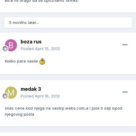
Bice mi drago da se upoznamo :drinks:
5 months later...
boza rus
Posted
April 15, 2012
Koliko para vasile
medak 3
Posted
April 16, 2012
imas cene kod njega na vasilrp.webs.com,a i pise ti sajt ispod
njegovog posta