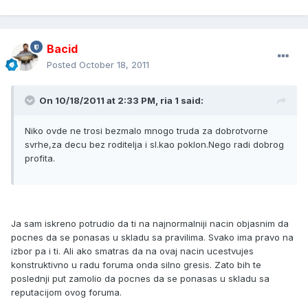
Bacid
Posted
October 18, 2011
On 10/18/2011 at 2:33 PM, ria 1 said:
Niko ovde ne trosi bezmalo mnogo truda za dobrotvorne
svrhe,za decu bez roditelja i sl.kao poklon.Nego radi dobrog
profita.
Ja sam iskreno potrudio da ti na najnormalniji nacin objasnim da
pocnes da se ponasas u skladu sa pravilima. Svako ima pravo na
izbor pa i ti. Ali ako smatras da na ovaj nacin ucestvujes
konstruktivno u radu foruma onda silno gresis. Zato bih te
poslednji put zamolio da pocnes da se ponasas u skladu sa
reputacijom ovog foruma.