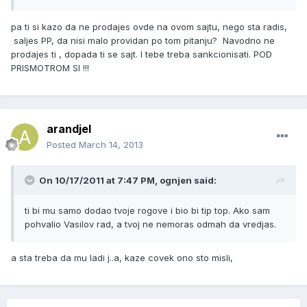
pa ti si kazo da ne prodajes ovde na ovom sajtu, nego sta radis,
saljes PP, da nisi malo providan po tom pitanju? Navodno ne
prodajes ti , dopada ti se sajt. I tebe treba sankcionisati. POD
PRISMOTROM SI !!!
arandjel
Posted
March 14, 2013
On 10/17/2011 at 7:47 PM, ognjen said:
ti bi mu samo dodao tvoje rogove i bio bi tip top. Ako sam
pohvalio Vasilov rad, a tvoj ne nemoras odmah da vredjas.
a sta treba da mu ladi j..a, kaze covek ono sto misli,