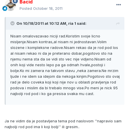
Bacid
Posted
October 18, 2011
On 10/18/2011 at 10:12 AM, ria 1 said:
Nisam omalovazavao niciji rad.Koristim svoje licno
misljenje.Nisam kontras,al nisam ni jednostavan.Volim
slozene i kompleksne radove.Nisam rekao da je rod pod los
al nisam rekao ni da je preterano dobar,pogotovo sto na
njemu nema sta da se vidi sto vec nije vidjeno.Nisam od
onih koji vide nesto lepo pa ga odmah hvale,postoji i
bolje.Ko mi zamera na takvom stavu ,neka zamera.Ne mrzim
ljude i ne idem sa idejom da nekoga kinjim.Pogotovo sto ovaj
rad je delo coveka koji koji nije nov u oblasti pravljenja rod
podova i mislim da bi trebalo mnogo vise.Po meni je nick 95
najbolji rod pod i ko ga presisa svaka mu cast.
Ja ne vidim da je postavljena tema pod naslovom ''napravio sam
najbolji rod pod ima li koji bolji'' ili gresim..