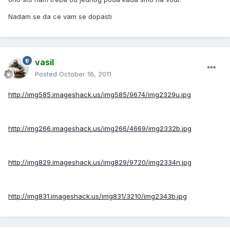
Nadam se da ce vam se dopasti
vasil
Posted
October 16, 2011
http://img585.imageshack.us/img585/9674/img2329u.jpg
http://img266.imageshack.us/img266/4669/img2332b.jpg
http://img829.imageshack.us/img829/9720/img2334n.jpg
http://img831.imageshack.us/img831/3210/img2343b.jpg