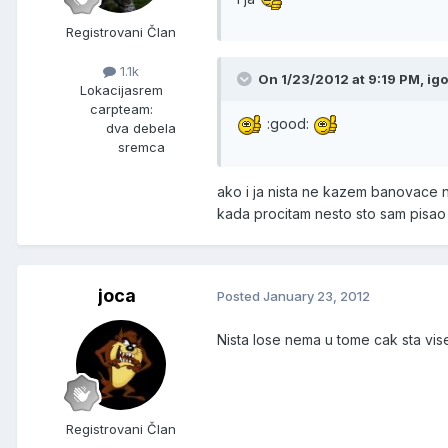
Registrovani Član
1.1k
On 1/23/2012 at 9:19 PM, igo
Lokacija
srem
carpteam:
:good:
dva debela
sremca
ako i ja nista ne kazem banovace n
kada procitam nesto sto sam pisao 
joca
Posted
January 23, 2012
Nista lose nema u tome cak sta vis
Registrovani Član