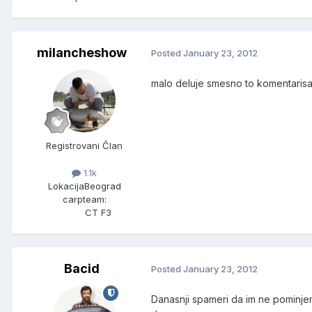
milancheshow
Posted
January 23, 2012
malo deluje smesno to komentarisanj
Registrovani Član
1.1k
Lokacija
Beograd
carpteam:
CT F3
Bacid
Posted
January 23, 2012
Danasnji spameri da im ne pominje