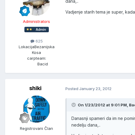
dana,..
Vadjenje starih tema je super, ka
Administrators
625
Lokacija
Bezanijska
Kosa
carpteam:
Bacid
shiki
Posted
January 23, 2012
On 1/23/2012 at 9:01 PM, Bac
Danasnji spameri da im ne pomi
nedelju dana,..
Registrovani Član