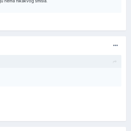
ju nema nikakvog smisla.