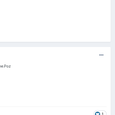
ome.Poz
1