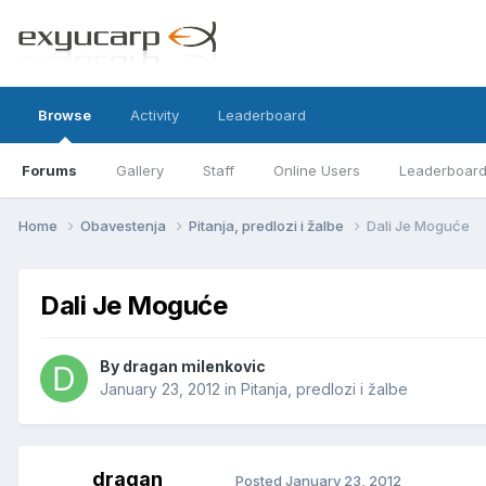
Browse
Activity
Leaderboard
Forums
Gallery
Staff
Online Users
Leaderboar
Home
Obavestenja
Pitanja, predlozi i žalbe
Dali Je Moguće
Dali Je Moguće
By
dragan milenkovic
January 23, 2012
in
Pitanja, predlozi i žalbe
dragan
Posted
January 23, 2012