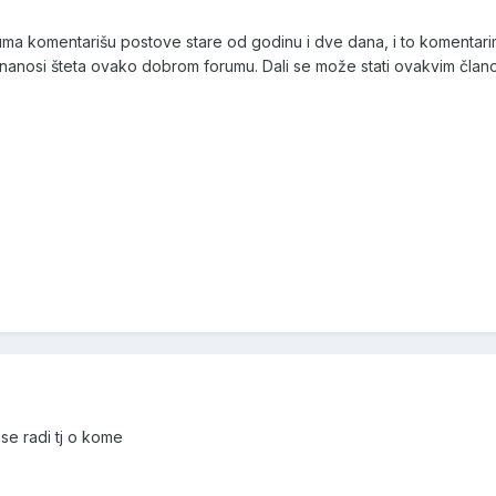
uma komentarišu postove stare od godinu i dve dana, i to komentarima
 nanosi šteta ovako dobrom forumu. Dali se može stati ovakvim član
se radi tj o kome