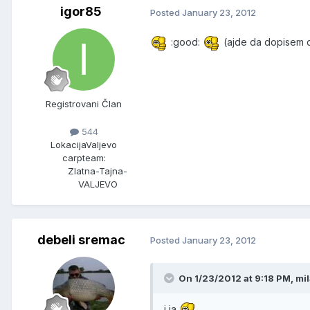
igor85
Posted
January 23, 2012
:good:
(ajde da dopisem d
Registrovani Član
544
Lokacija
Valjevo
carpteam:
Zlatna-Tajna-
VALJEVO
debeli sremac
Posted
January 23, 2012
On 1/23/2012 at 9:18 PM, m
i ja