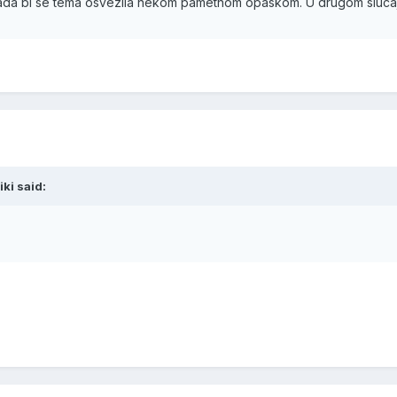
 kada bi se tema osvezila nekom pametnom opaskom. U drugom sluca
ki said: