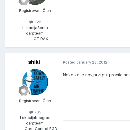
Registrovani Član
1.2k
Lokacija
Senta
carpteam:
CT DAX
shiki
Posted
January 23, 2012
Neko ko je nov,prvi put procita nes
Registrovani Član
705
Lokacija
beograd
carpteam:
Carp Control BGD