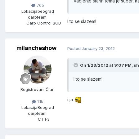
Vadjenje starih tema je super,
705
Lokacija
beograd
carpteam:
I to se slazem!
Carp Control BGD
milancheshow
Posted
January 23, 2012
On 1/23/2012 at 9:07 PM, shi
I to se slazem!
Registrovani Član
i ja
1.1k
Lokacija
Beograd
carpteam:
CT F3