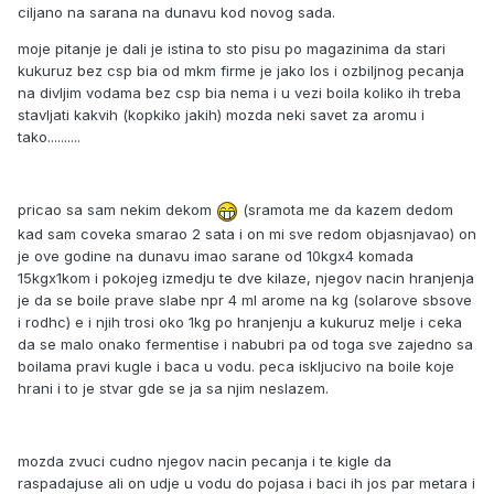
ciljano na sarana na dunavu kod novog sada.
moje pitanje je dali je istina to sto pisu po magazinima da stari
kukuruz bez csp bia od mkm firme je jako los i ozbiljnog pecanja
na divljim vodama bez csp bia nema i u vezi boila koliko ih treba
stavljati kakvih (kopkiko jakih) mozda neki savet za aromu i
tako..........
pricao sa sam nekim dekom
(sramota me da kazem dedom
kad sam coveka smarao 2 sata i on mi sve redom objasnjavao) on
je ove godine na dunavu imao sarane od 10kgx4 komada
15kgx1kom i pokojeg izmedju te dve kilaze, njegov nacin hranjenja
je da se boile prave slabe npr 4 ml arome na kg (solarove sbsove
i rodhc) e i njih trosi oko 1kg po hranjenju a kukuruz melje i ceka
da se malo onako fermentise i nabubri pa od toga sve zajedno sa
boilama pravi kugle i baca u vodu. peca iskljucivo na boile koje
hrani i to je stvar gde se ja sa njim neslazem.
mozda zvuci cudno njegov nacin pecanja i te kigle da
raspadajuse ali on udje u vodu do pojasa i baci ih jos par metara i