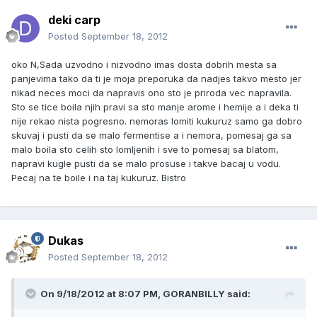
deki carp
Posted
September 18, 2012
oko N,Sada uzvodno i nizvodno imas dosta dobrih mesta sa
panjevima tako da ti je moja preporuka da nadjes takvo mesto jer
nikad neces moci da napravis ono sto je priroda vec napravila.
Sto se tice boila njih pravi sa sto manje arome i hemije a i deka ti
nije rekao nista pogresno. nemoras lomiti kukuruz samo ga dobro
skuvaj i pusti da se malo fermentise a i nemora, pomesaj ga sa
malo boila sto celih sto lomljenih i sve to pomesaj sa blatom,
napravi kugle pusti da se malo prosuse i takve bacaj u vodu.
Pecaj na te boile i na taj kukuruz. Bistro
Dukas
Posted
September 18, 2012
On 9/18/2012 at 8:07 PM, GORANBILLY said: