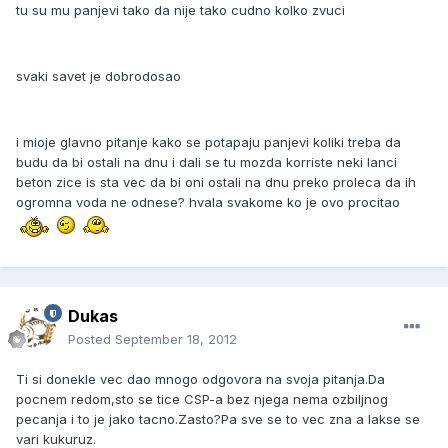
tu su mu panjevi tako da nije tako cudno kolko zvuci
svaki savet je dobrodosao
i mioje glavno pitanje kako se potapaju panjevi koliki treba da
budu da bi ostali na dnu i dali se tu mozda korriste neki lanci
beton zice is sta vec da bi oni ostali na dnu preko proleca da ih
ogromna voda ne odnese? hvala svakome ko je ovo procitao
Dukas
Posted
September 18, 2012
Ti si donekle vec dao mnogo odgovora na svoja pitanja.Da
pocnem redom,sto se tice CSP-a bez njega nema ozbiljnog
pecanja i to je jako tacno.Zasto?Pa sve se to vec zna a lakse se
vari kukuruz.