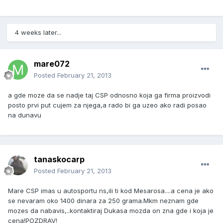
4 weeks later...
mare072
Posted
February 21, 2013
a gde moze da se nadje taj CSP odnosno koja ga firma proizvodi
posto prvi put cujem za njega,a rado bi ga uzeo ako radi posao
na dunavu
tanaskocarp
Posted
February 21, 2013
Mare CSP imas u autosportu ns,ili ti kod Mesarosa....a cena je ako
se nevaram oko 1400 dinara za 250 grama.Mkm neznam gde
mozes da nabavis,..kontaktiraj Dukasa mozda on zna gde i koja je
cena!POZDRAV!