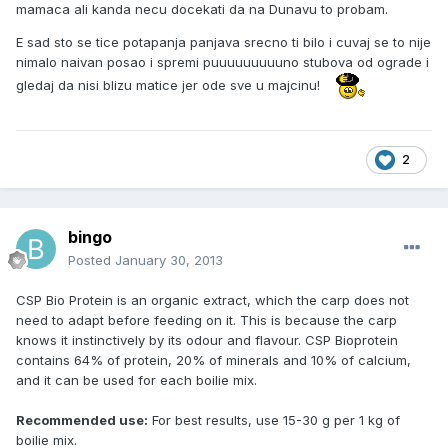
mamaca ali kanda necu docekati da na Dunavu to probam.
E sad sto se tice potapanja panjava srecno ti bilo i cuvaj se to nije
nimalo naivan posao i spremi puuuuuuuuuno stubova od ograde i
gledaj da nisi blizu matice jer ode sve u majcinu!
2
bingo
Posted
January 30, 2013
CSP Bio Protein is an organic extract, which the carp does not
need to adapt before feeding on it. This is because the carp
knows it instinctively by its odour and flavour. CSP Bioprotein
contains 64% of protein, 20% of minerals and 10% of calcium,
and it can be used for each boilie mix.
Recommended use:
For best results, use 15-30 g per 1 kg of
boilie mix.