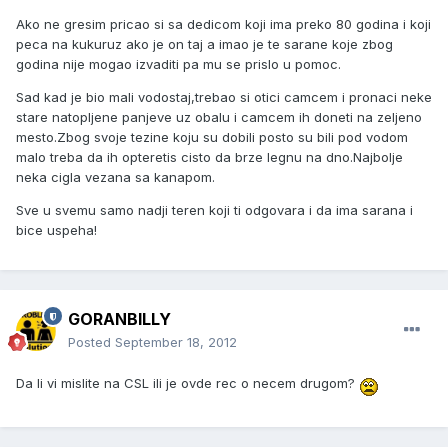
Ako ne gresim pricao si sa dedicom koji ima preko 80 godina i koji
peca na kukuruz ako je on taj a imao je te sarane koje zbog
godina nije mogao izvaditi pa mu se prislo u pomoc.
Sad kad je bio mali vodostaj,trebao si otici camcem i pronaci neke
stare natopljene panjeve uz obalu i camcem ih doneti na zeljeno
mesto.Zbog svoje tezine koju su dobili posto su bili pod vodom
malo treba da ih opteretis cisto da brze legnu na dno.Najbolje
neka cigla vezana sa kanapom.
Sve u svemu samo nadji teren koji ti odgovara i da ima sarana i
bice uspeha!
GORANBILLY
Posted
September 18, 2012
Da li vi mislite na CSL ili je ovde rec o necem drugom?