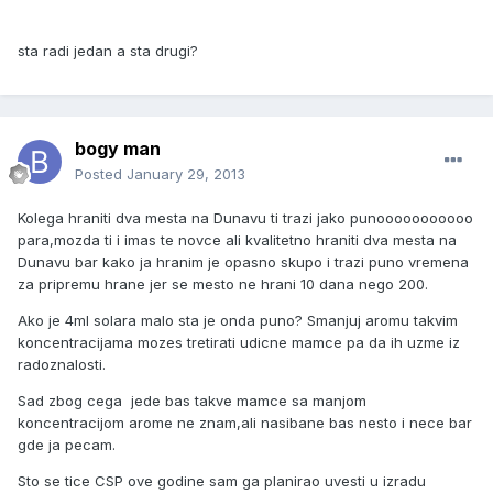
sta radi jedan a sta drugi?
bogy man
Posted
January 29, 2013
Kolega hraniti dva mesta na Dunavu ti trazi jako punooooooooooo
para,mozda ti i imas te novce ali kvalitetno hraniti dva mesta na
Dunavu bar kako ja hranim je opasno skupo i trazi puno vremena
za pripremu hrane jer se mesto ne hrani 10 dana nego 200.
Ako je 4ml solara malo sta je onda puno? Smanjuj aromu takvim
koncentracijama mozes tretirati udicne mamce pa da ih uzme iz
radoznalosti.
Sad zbog cega jede bas takve mamce sa manjom
koncentracijom arome ne znam,ali nasibane bas nesto i nece bar
gde ja pecam.
Sto se tice CSP ove godine sam ga planirao uvesti u izradu