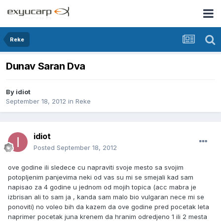
Reke
Dunav Saran Dva
By
idiot
September 18, 2012
in
Reke
idiot
Posted
September 18, 2012
ove godine ili sledece cu napraviti svoje mesto sa svojim
potopljenim panjevima neki od vas su mi se smejali kad sam
napisao za 4 godine u jednom od mojih topica (acc mabra je
izbrisan ali to sam ja , kanda sam malo bio vulgaran nece mi se
ponoviti) no voleo bih da kazem da ove godine pred pocetak leta
naprimer pocetak juna krenem da hranim odredjeno 1 ili 2 mesta