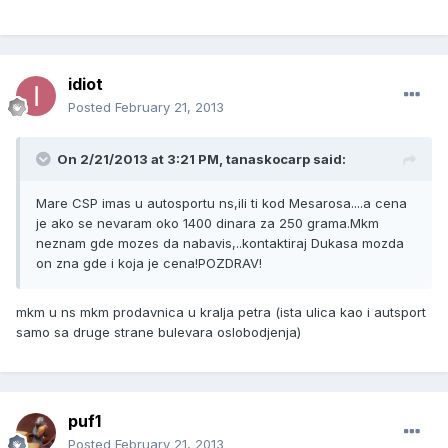
idiot
Posted
February 21, 2013
On 2/21/2013 at 3:21 PM, tanaskocarp said:
Mare CSP imas u autosportu ns,ili ti kod Mesarosa....a cena
je ako se nevaram oko 1400 dinara za 250 grama.Mkm
neznam gde mozes da nabavis,..kontaktiraj Dukasa mozda
on zna gde i koja je cena!POZDRAV!
mkm u ns mkm prodavnica u kralja petra (ista ulica kao i autsport
samo sa druge strane bulevara oslobodjenja)
puf1
Posted
February 21, 2013