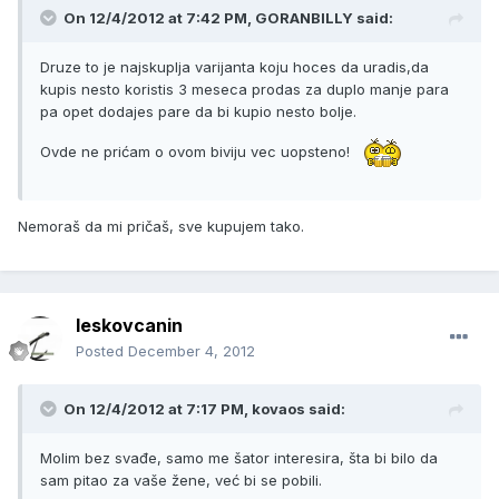
On 12/4/2012 at 7:42 PM, GORANBILLY said:
Druze to je najskuplja varijanta koju hoces da uradis,da
kupis nesto koristis 3 meseca prodas za duplo manje para
pa opet dodajes pare da bi kupio nesto bolje.
Ovde ne prićam o ovom biviju vec uopsteno!
Nemoraš da mi pričaš, sve kupujem tako.
leskovcanin
Posted
December 4, 2012
On 12/4/2012 at 7:17 PM, kovaos said:
Molim bez svađe, samo me šator interesira, šta bi bilo da
sam pitao za vaše žene, već bi se pobili.