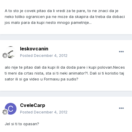
A to sto je covek pitao da li vredi za te pare, to ne znaci da je
neko toliko ogranicen pa ne moze da skapira da treba da dobaci
jos malo para da kupi nesto mnogo pametnije...
leskovcanin
Posted
December 4, 2012
alo nije te pitao dali da kupi ili da doda pare i kupi polovan.Neces
ti meni da crtas nista, sta si ti neki animator?!. Dali si ti koristio taj
sator ili si ga video u Formaxu pa sudis?
CveleCarp
Posted
December 4, 2012
Jel si ti to opasan?