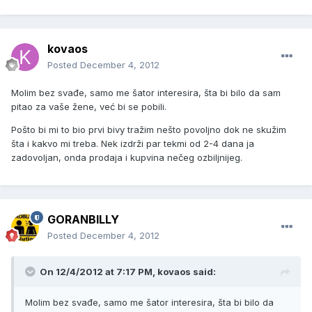
kovaos
Posted
December 4, 2012
Molim bez svađe, samo me šator interesira, šta bi bilo da sam
pitao za vaše žene, već bi se pobili.
Pošto bi mi to bio prvi bivy tražim nešto povoljno dok ne skužim
šta i kakvo mi treba. Nek izdrži par tekmi od 2-4 dana ja
zadovoljan, onda prodaja i kupvina nečeg ozbiljnijeg.
GORANBILLY
Posted
December 4, 2012
On 12/4/2012 at 7:17 PM, kovaos said:
Molim bez svađe, samo me šator interesira, šta bi bilo da