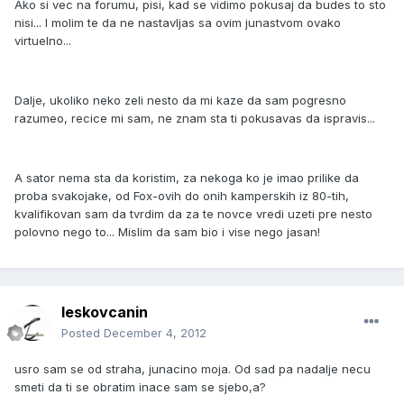
Ako si vec na forumu, pisi, kad se vidimo pokusaj da budes to sto
nisi... I molim te da ne nastavljas sa ovim junastvom ovako
virtuelno...
Dalje, ukoliko neko zeli nesto da mi kaze da sam pogresno
razumeo, recice mi sam, ne znam sta ti pokusavas da ispravis...
A sator nema sta da koristim, za nekoga ko je imao prilike da
proba svakojake, od Fox-ovih do onih kamperskih iz 80-tih,
kvalifikovan sam da tvrdim da za te novce vredi uzeti pre nesto
polovno nego to... Mislim da sam bio i vise nego jasan!
leskovcanin
Posted
December 4, 2012
usro sam se od straha, junacino moja. Od sad pa nadalje necu
smeti da ti se obratim inace sam se sjebo,a?