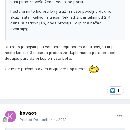
sam pitao za vaše žene, već bi se pobili.
Pošto bi mi to bio prvi bivy tražim nešto povoljno dok ne
skužim šta i kakvo mi treba. Nek izdrži par tekmi od 2-4
dana ja zadovoljan, onda prodaja i kupvina nečeg
ozbiljnijeg.
Druze to je najskuplja varijanta koju hoces da uradis,da kupis
nesto koristis 3 meseca prodas za duplo manje para pa opet
dodajes pare da bi kupio nesto bolje.
Ovde ne prićam o ovom biviju vec uopsteno!
1
kovaos
Posted
December 4, 2012