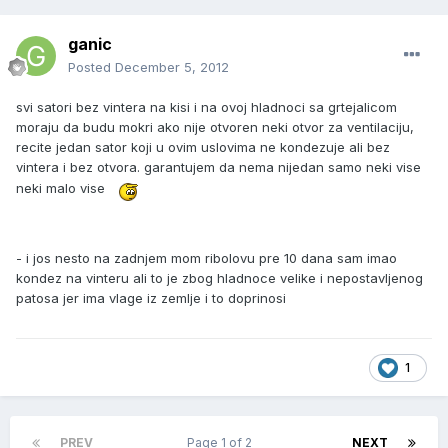
ganic
Posted
December 5, 2012
svi satori bez vintera na kisi i na ovoj hladnoci sa grtejalicom
moraju da budu mokri ako nije otvoren neki otvor za ventilaciju,
recite jedan sator koji u ovim uslovima ne kondezuje ali bez
vintera i bez otvora. garantujem da nema nijedan samo neki vise
neki malo vise
- i jos nesto na zadnjem mom ribolovu pre 10 dana sam imao
kondez na vinteru ali to je zbog hladnoce velike i nepostavljenog
patosa jer ima vlage iz zemlje i to doprinosi
1
PREV
Page 1 of 2
NEXT