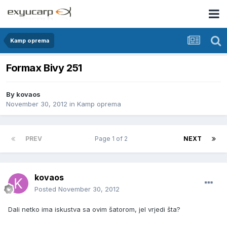
Kamp oprema
Formax Bivy 251
By
kovaos
November 30, 2012
in
Kamp oprema
PREV
Page 1 of 2
NEXT
kovaos
Posted
November 30, 2012
Dali netko ima iskustva sa ovim šatorom, jel vrjedi šta?