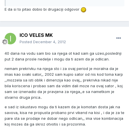
E da si to pitao dobio bi drugaciji odgovor
ICO VELES MK
Posted
December 4, 2012
40 dana na vodu sam bio sa njega ot kad sam ga uzeo,poslednji
put 2 dana prosle nedelje i mogu da ti azem da je odlican.
nemam prekrivku na njega sto i za ovaj period je moralna da je
imas kao svaki sator,, 2002 sam kupio sator od nis kod toma karp
,,mozzela sa isti oblik i dimenzija kao ovaj,, prekrivka nikad nije
bila koriscena i probao sam da vidim dali moze na ovaj sator , koj
sam se iznenadio da je pravjena za njega,,e sa nametkom je
stvarno druga prica..
e sad iz iskustavo mogu da ti kazem da je komotan dosta jak na
savova, kisa ne propusta probano prvi vikend na kisi , i da je za te
pare sta se prodaje ne dobar nego odlican,, ima vise kombinacija
koj mozes da ga skroz otvotis i sa prozorima.