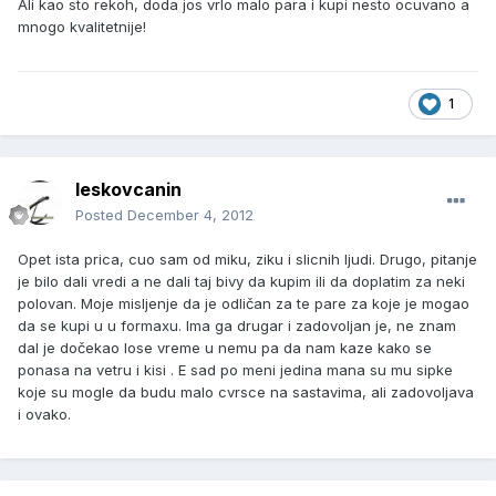
Ali kao sto rekoh, doda jos vrlo malo para i kupi nesto ocuvano a
mnogo kvalitetnije!
1
leskovcanin
Posted
December 4, 2012
Opet ista prica, cuo sam od miku, ziku i slicnih ljudi. Drugo, pitanje
je bilo dali vredi a ne dali taj bivy da kupim ili da doplatim za neki
polovan. Moje misljenje da je odličan za te pare za koje je mogao
da se kupi u u formaxu. Ima ga drugar i zadovoljan je, ne znam
dal je dočekao lose vreme u nemu pa da nam kaze kako se
ponasa na vetru i kisi . E sad po meni jedina mana su mu sipke
koje su mogle da budu malo cvrsce na sastavima, ali zadovoljava
i ovako.