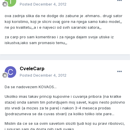
Posted
December 4, 2012
ova zadnja slika da ne dodge do zabune je .ehmans.. drugi sator
koji koristimo, koji je slicni ovaj gore na njega samo kako model,,
ne po kvalitetu,,a i e najveci od svih saranski satora,,
za carp pro sam komentirao i za njega dajem svoje utiske iz
iskustva,iako sam promasio temu,,
CveleCarp
Posted
December 4, 2012
Da se nadovezem KOVAOS...
Ukoliko imas takav princip kupovine i cuvanja pribora (na kratke
staze) onda samim tim potvrdjujem moj savet, kupis nesto polovno
sto vredi (a mozes za te pare) i nakon 3-4 meseca prodas
(podrazumeva se da cuvas stvari) za koliko toliko iste pare...
Mislim da ce se sa ovim savetom sloziti ljudi koji su pravi ribolovci,
i siguran sam da dosta njih radi ovako...