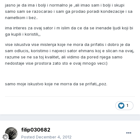
jasno je da ima i bolji i normalno je ,ali imao sam i bolji i skupi
samo sam se razocarao i sam ga prodao poradi kondezacije i sa
nametkom i bez..
ima interes za ovaj sator i m islim da ce da se inenade ljudi koji bi
ga kupili i koristili,,
vise iskustva vise mislenja koje ne mora da prifatis i dobro je da
sam odlucis, koristimo i najveci sator ehmans koj e slican na ovaj,
razume se ne sa toj kvalitet, ali vidimo da pored njega samo
nedostaje vise prostora zato sto e ovaj mnogo veci:)
samo moje iskustvo koje ne morra da se prifati,,poz.
1
filip030682
Posted
December 4, 2012