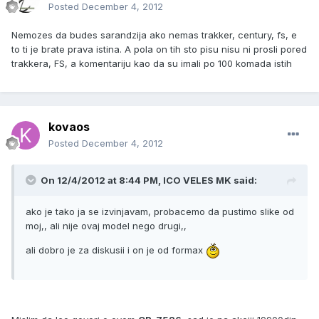
Posted
December 4, 2012
Nemozes da budes sarandzija ako nemas trakker, century, fs, e
to ti je brate prava istina. A pola on tih sto pisu nisu ni prosli pored
trakkera, FS, a komentariju kao da su imali po 100 komada istih
kovaos
Posted
December 4, 2012
On 12/4/2012 at 8:44 PM, ICO VELES MK said:
ako je tako ja se izvinjavam, probacemo da pustimo slike od
moj,, ali nije ovaj model nego drugi,,
ali dobro je za diskusii i on je od formax