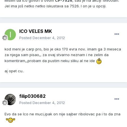
Mislim da Ico govori o ovom
CP-7526
, sad je na akciji 19900din.
Jel ima još netko netko iskustava sa 7526. I on je u opciji.
ICO VELES MK
Posted
December 4, 2012
kod meni je carp pro, bio je oko 170 evra nov.. imam ga 3 meseca
za njega sam pisao,, za ovaj stvarno neznam i ne zelim da
komentiram,,probam da pustim neku sliku al ne ide
aj opet cu..
filip030682
Posted
December 4, 2012
Evo da se Ico ne muci,ipak on nije sajber ribolovac pa i to da zna