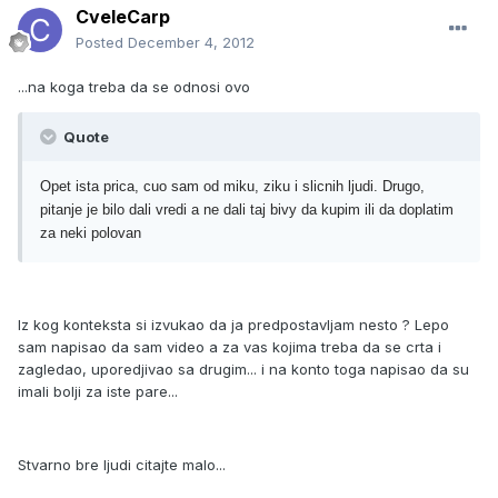
CveleCarp
Posted
December 4, 2012
...na koga treba da se odnosi ovo
Quote
Opet ista prica, cuo sam od miku, ziku i slicnih ljudi. Drugo,
pitanje je bilo dali vredi a ne dali taj bivy da kupim ili da doplatim
za neki polovan
Iz kog konteksta si izvukao da ja predpostavljam nesto ? Lepo
sam napisao da sam video a za vas kojima treba da se crta i
zagledao, uporedjivao sa drugim... i na konto toga napisao da su
imali bolji za iste pare...
Stvarno bre ljudi citajte malo...