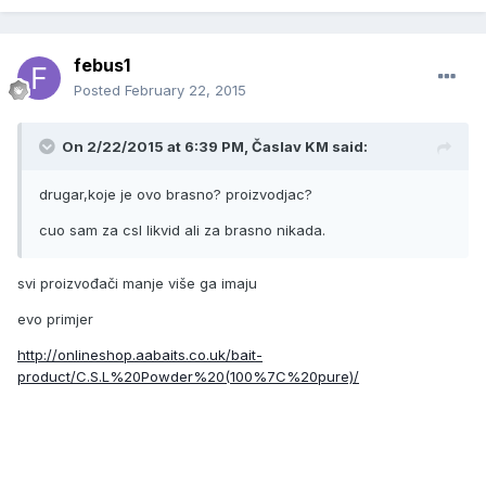
febus1
Posted
February 22, 2015
On 2/22/2015 at 6:39 PM, Časlav KM said:
drugar,koje je ovo brasno? proizvodjac?
cuo sam za csl likvid ali za brasno nikada.
svi proizvođači manje više ga imaju
evo primjer
http://onlineshop.aabaits.co.uk/bait-
product/C.S.L%20Powder%20(100%7C%20pure)/