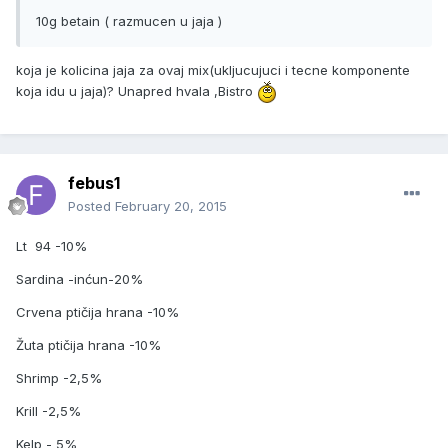
10g betain ( razmucen u jaja )
koja je kolicina jaja za ovaj mix(ukljucujuci i tecne komponente
koja idu u jaja)? Unapred hvala ,Bistro
febus1
Posted
February 20, 2015
Lt 94 -10%
Sardina -inćun-20%
Crvena ptičija hrana -10%
Žuta ptičija hrana -10%
Shrimp -2,5%
Krill -2,5%
Kelp - 5%