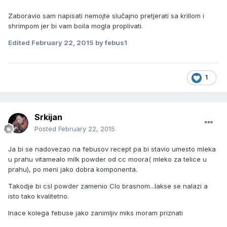
Zaboravio sam napisati nemojte slučajno pretjerati sa krillom i
shrimpom jer bi vam boila mogla proplivati.
Edited
February 22, 2015
by febus1
1
Srkijan
Posted
February 22, 2015
Ja bi se nadovezao na febusov recept pa bi stavio umesto mleka
u prahu vitamealo milk powder od cc moora( mleko za telice u
prahu), po meni jako dobra komponenta.
Takodje bi csl powder zamenio Clo brasnom...lakse se nalazi a
isto tako kvalitetno.
Inace kolega febuse jako zanimljiv miks moram priznati