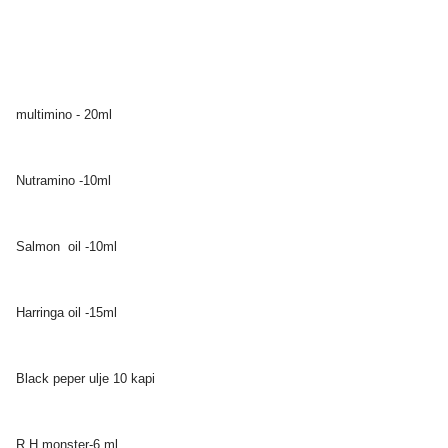
multimino - 20ml
Nutramino -10ml
Salmon oil -10ml
Harringa oil -15ml
Black peper ulje 10 kapi
R.H monster-6 ml