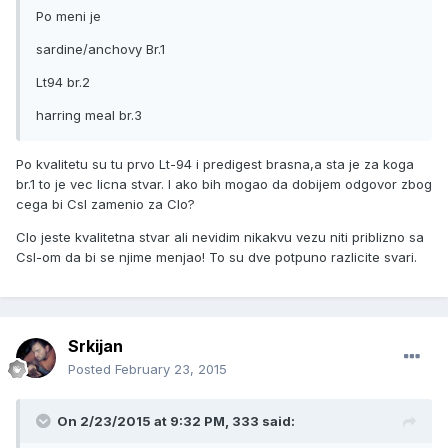
Po meni je
sardine/anchovy Br.1
Lt94 br.2
harring meal br.3
Po kvalitetu su tu prvo Lt-94 i predigest brasna,a sta je za koga
br.1 to je vec licna stvar. I ako bih mogao da dobijem odgovor zbog
cega bi Csl zamenio za Clo?
Clo jeste kvalitetna stvar ali nevidim nikakvu vezu niti priblizno sa
Csl-om da bi se njime menjao! To su dve potpuno razlicite svari.
Srkijan
Posted
February 23, 2015
On 2/23/2015 at 9:32 PM, 333 said: