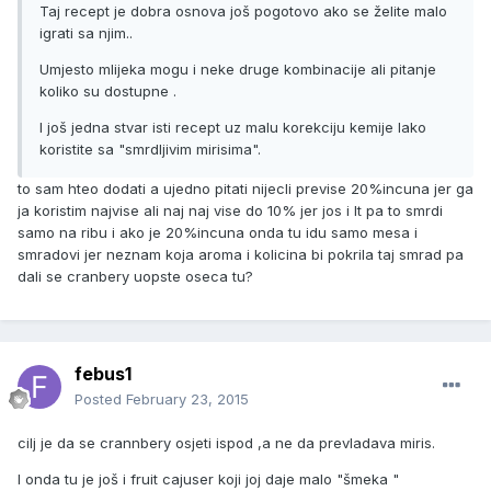
Taj recept je dobra osnova još pogotovo ako se želite malo
igrati sa njim..
Umjesto mlijeka mogu i neke druge kombinacije ali pitanje
koliko su dostupne .
I još jedna stvar isti recept uz malu korekciju kemije lako
koristite sa "smrdljivim mirisima".
to sam hteo dodati a ujedno pitati nijecli previse 20%incuna jer ga
ja koristim najvise ali naj naj vise do 10% jer jos i lt pa to smrdi
samo na ribu i ako je 20%incuna onda tu idu samo mesa i
smradovi jer neznam koja aroma i kolicina bi pokrila taj smrad pa
dali se cranbery uopste oseca tu?
febus1
Posted
February 23, 2015
cilj je da se crannbery osjeti ispod ,a ne da prevladava miris.
I onda tu je još i fruit cajuser koji joj daje malo "šmeka "