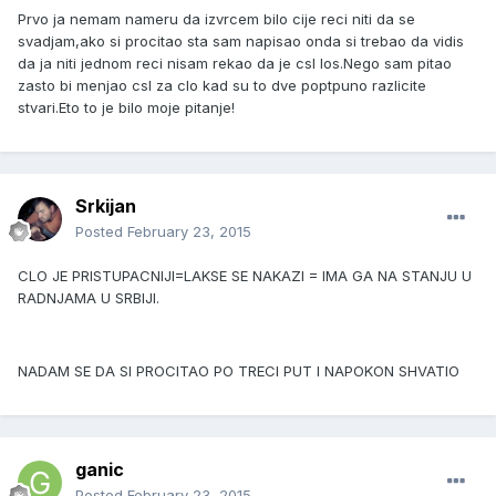
Prvo ja nemam nameru da izvrcem bilo cije reci niti da se
svadjam,ako si procitao sta sam napisao onda si trebao da vidis
da ja niti jednom reci nisam rekao da je csl los.Nego sam pitao
zasto bi menjao csl za clo kad su to dve poptpuno razlicite
stvari.Eto to je bilo moje pitanje!
Srkijan
Posted
February 23, 2015
CLO JE PRISTUPACNIJI=LAKSE SE NAKAZI = IMA GA NA STANJU U
RADNJAMA U SRBIJI.
NADAM SE DA SI PROCITAO PO TRECI PUT I NAPOKON SHVATIO
ganic
Posted
February 23, 2015