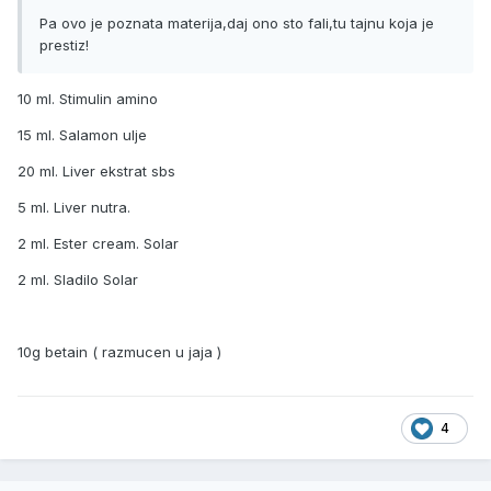
Pa ovo je poznata materija,daj ono sto fali,tu tajnu koja je
prestiz!
10 ml. Stimulin amino
15 ml. Salamon ulje
20 ml. Liver ekstrat sbs
5 ml. Liver nutra.
2 ml. Ester cream. Solar
2 ml. Sladilo Solar
10g betain ( razmucen u jaja )
4