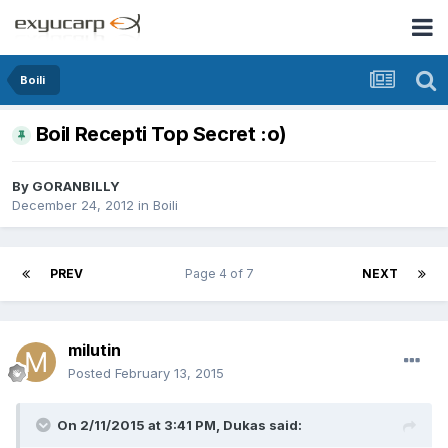
Boili
Boil Recepti Top Secret :o)
By
GORANBILLY
December 24, 2012
in
Boili
PREV
Page 4 of 7
NEXT
milutin
Posted
February 13, 2015
On 2/11/2015 at 3:41 PM, Dukas said: