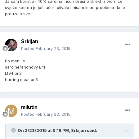
Ja sam koristio i 40% sardina inćun brašno direkt iz tvornice
svježe kao da je još jučer plivalo i nisam imao problema da je
preuzelo sve.
Srkijan
Posted
February 23, 2015
Po meni je
sardine/anchovy Br.1
Lt94 br.2
harring meal br.3
milutin
Posted
February 23, 2015
On 2/23/2015 at 9:16 PM, Srkijan said: