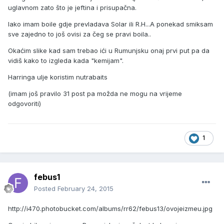
uglavnom zato što je jeftina i prisupačna.
Iako imam boile gdje prevladava Solar ili R.H...A ponekad smiksam
sve zajedno to još ovisi za čeg se pravi boila..
Okaćim slike kad sam trebao ići u Rumunjsku onaj prvi put pa da
vidiš kako to izgleda kada "kemijam".
Harringa ulje koristim nutrabaits
(imam još pravilo 31 post pa možda ne mogu na vrijeme
odgovoriti)
1
febus1
Posted
February 24, 2015
http://i470.photobucket.com/albums/rr62/febus13/ovojeizmeu.jpg