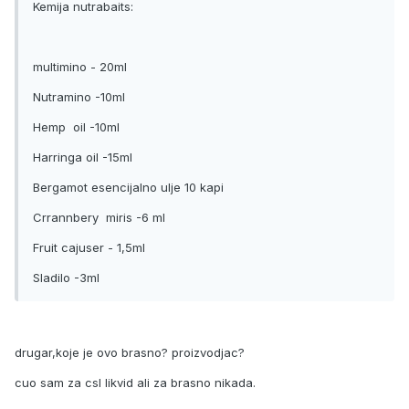
Kemija nutrabaits:
multimino - 20ml
Nutramino -10ml
Hemp oil -10ml
Harringa oil -15ml
Bergamot esencijalno ulje 10 kapi
Crrannbery miris -6 ml
Fruit cajuser - 1,5ml
Sladilo -3ml
drugar,koje je ovo brasno? proizvodjac?
cuo sam za csl likvid ali za brasno nikada.