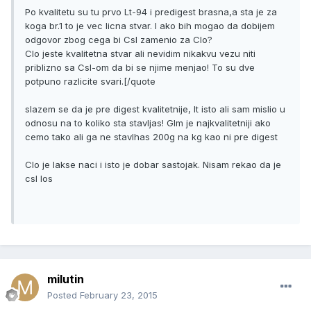
Po kvalitetu su tu prvo Lt-94 i predigest brasna,a sta je za
koga br.1 to je vec licna stvar. I ako bih mogao da dobijem
odgovor zbog cega bi Csl zamenio za Clo?
Clo jeste kvalitetna stvar ali nevidim nikakvu vezu niti
priblizno sa Csl-om da bi se njime menjao! To su dve
potpuno razlicite svari.[/quote
slazem se da je pre digest kvalitetnije, lt isto ali sam mislio u
odnosu na to koliko sta stavljas! Glm je najkvalitetniji ako
cemo tako ali ga ne stavlhas 200g na kg kao ni pre digest
Clo je lakse naci i isto je dobar sastojak. Nisam rekao da je
csl los
milutin
Posted
February 23, 2015