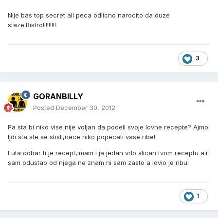
Nije bas top secret ali peca odlicno narocito da duze
staze.Bistro!!!!!!!!!
3
GORANBILLY
Posted
December 30, 2012
Pa sta bi niko vise nije voljan da podeli svoje lovne recepte? Ajmo
ljdi sta ste se stisli,nece niko popecati vase ribe!
Luta dobar ti je recept,imam i ja jedan vrlo slican tvom receptu ali
sam odustao od njega ne znam ni sam zasto a lovio je ribu!
1