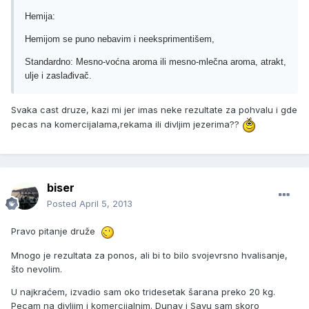
Hemija:
Hemijom se puno nebavim i neeksprimentišem,
Standardno: Mesno-voćna aroma ili mesno-mlečna aroma, atrakt,
ulje i zaslađivač.
Svaka cast druze, kazi mi jer imas neke rezultate za pohvalu i gde
pecas na komercijalama,rekama ili divljim jezerima??
biser
Posted
April 5, 2013
Pravo pitanje druže
Mnogo je rezultata za ponos, ali bi to bilo svojevrsno hvalisanje,
što nevolim.
U najkraćem, izvadio sam oko tridesetak šarana preko 20 kg.
Pecam na divljim i komercijalnim. Dunav i Savu sam skoro