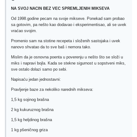
NA SVOJ NACIN BEZ VEC SPREMLJENIH MIKSEVA
Od 1998.godine pecam na svoje mikseve. Ponekad sam probao
sa gotovim, pa nešto kao dodavao i eksperimentisao, ali se uvek
vraćao svojim.
Promenio sam na stotine recepeta i složenih sastojaka i uvek
nanovo shvatao da to sve baš i nemora tako.
Mislim da je osnovna poenta u poverenju u nešto što se složi u
miks i napravi bojla. Kada se stekne sigurnost u sopstveni miks,
sve ostalo dolazi samo po sebi.
Napisaću jedan jednostavni:
Pravljenje baze za nekoliko narednih mikseva:
1,5 kg sojinog brašna
2 kg kukuruznog brašna
1,5 kg heljdinog brašna
1 kg pšeničnog griza