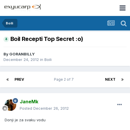
Boili
Boil Recepti Top Secret :o)
By
GORANBILLY
December 24, 2012
in
Boili
PREV
Page 2 of 7
NEXT
JaneMk
Posted
December 26, 2012
Donji je za svaku vodu