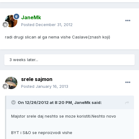
JaneMk
Posted
December 31, 2012
radi drugi slican al ga nema vishe Caslave(znash koji)
3 weeks later...
srele sajmon
Posted
January 16, 2013
On 12/26/2012 at 8:20 PM, JaneMk said:
Majstor srele daj neshto se moze koristiti.Neshto novo
BYT i S&O se neproizvodi vishe