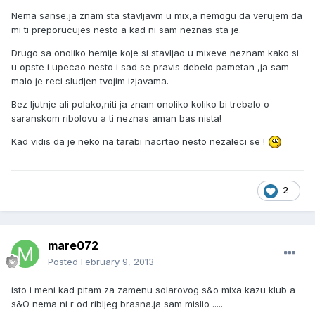
Nema sanse,ja znam sta stavljavm u mix,a nemogu da verujem da
mi ti preporucujes nesto a kad ni sam neznas sta je.
Drugo sa onoliko hemije koje si stavljao u mixeve neznam kako si
u opste i upecao nesto i sad se pravis debelo pametan ,ja sam
malo je reci sludjen tvojim izjavama.
Bez ljutnje ali polako,niti ja znam onoliko koliko bi trebalo o
saranskom ribolovu a ti neznas aman bas nista!
Kad vidis da je neko na tarabi nacrtao nesto nezaleci se !
2
mare072
Posted
February 9, 2013
isto i meni kad pitam za zamenu solarovog s&o mixa kazu klub a
s&O nema ni r od ribljeg brasna.ja sam mislio .....