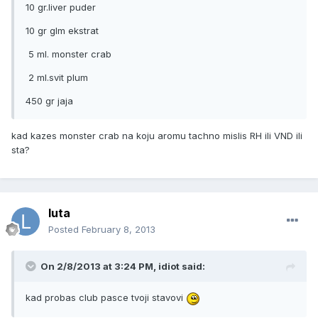
10 gr.liver puder
10 gr glm ekstrat
5 ml. monster crab
2 ml.svit plum
450 gr jaja
kad kazes monster crab na koju aromu tachno mislis RH ili VND ili
sta?
luta
Posted
February 8, 2013
On 2/8/2013 at 3:24 PM, idiot said:
kad probas club pasce tvoji stavovi