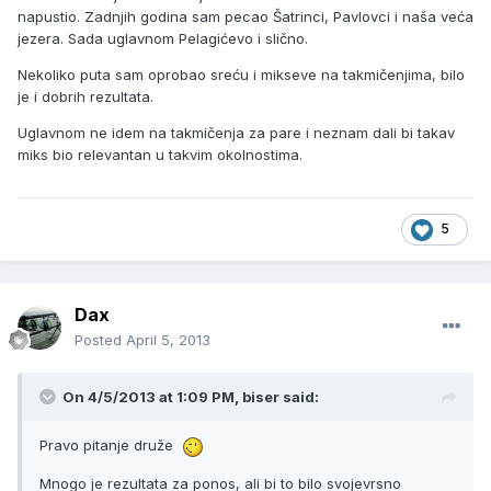
napustio. Zadnjih godina sam pecao Šatrinci, Pavlovci i naša veća
jezera. Sada uglavnom Pelagićevo i slično.
Nekoliko puta sam oprobao sreću i mikseve na takmičenjima, bilo
je i dobrih rezultata.
Uglavnom ne idem na takmičenja za pare i neznam dali bi takav
miks bio relevantan u takvim okolnostima.
5
Dax
Posted
April 5, 2013
On 4/5/2013 at 1:09 PM, biser said:
Pravo pitanje druže
Mnogo je rezultata za ponos, ali bi to bilo svojevrsno