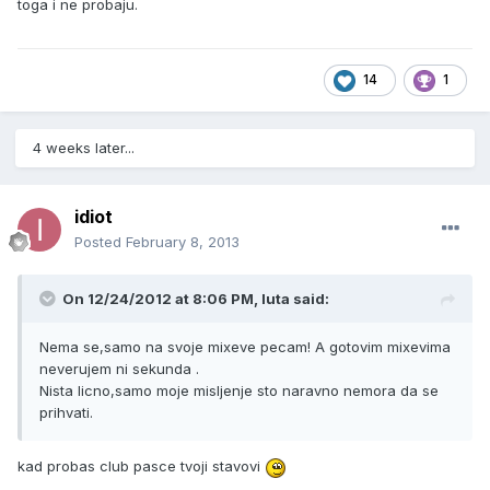
toga i ne probaju.
14
1
4 weeks later...
idiot
Posted
February 8, 2013
On 12/24/2012 at 8:06 PM, luta said:
Nema se,samo na svoje mixeve pecam! A gotovim mixevima
neverujem ni sekunda .
Nista licno,samo moje misljenje sto naravno nemora da se
prihvati.
kad probas club pasce tvoji stavovi