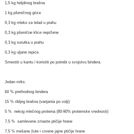
1,5 kg heljdinog brašna
1 kg pšeničnog griza
0,3 kg mleko za telad u prahu
0,3 kg pšenične klice nepržene
0,3 kg surutka u prahu
0,3 kg uljane repice.
Smestiti u kantu i koristiti po potrebi u svojstvu bindera.
Jedan miks:
60 % prethodnog bindera
15 % ribljeg brašna (varijanta po volji)
5 % nekog mlečnog proteina (80-90% proteinske vrednosti)
7,5 % samlevene zrnaste ptičije hrane
7,5 % mešane žute i crvene jajne ptičije hrane