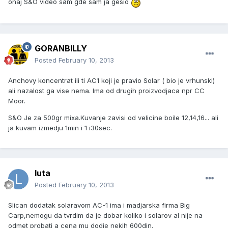
onaj S&O video sam gde sam ja gesio
GORANBILLY
Posted
February 10, 2013
Anchovy koncentrat ili ti AC1 koji je pravio Solar ( bio je vrhunski)
ali nazalost ga vise nema. Ima od drugih proizvodjaca npr CC
Moor.
S&O Je za 500gr mixa.Kuvanje zavisi od velicine boile 12,14,16... ali
ja kuvam izmedju 1min i 1 i30sec.
luta
Posted
February 10, 2013
Slican dodatak solaravom AC-1 ima i madjarska firma Big
Carp,nemogu da tvrdim da je dobar koliko i solarov al nije na
odmet probati a cena mu dodje nekih 600din.