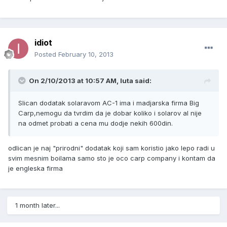
idiot
Posted
February 10, 2013
On 2/10/2013 at 10:57 AM, luta said:
Slican dodatak solaravom AC-1 ima i madjarska firma Big
Carp,nemogu da tvrdim da je dobar koliko i solarov al nije
na odmet probati a cena mu dodje nekih 600din.
odlican je naj "prirodni" dodatak koji sam koristio jako lepo radi u
svim mesnim boilama samo sto je oco carp company i kontam da
je engleska firma
1 month later...