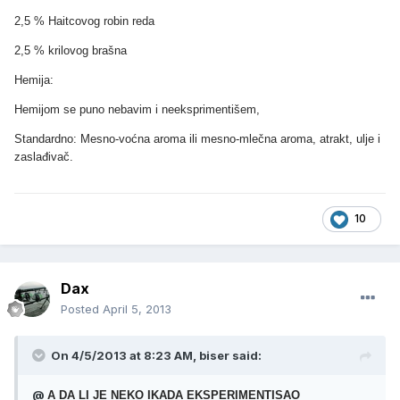
2,5 % Haitcovog robin reda
2,5 % krilovog brašna
Hemija:
Hemijom se puno nebavim i neeksprimentišem,
Standardno: Mesno-voćna aroma ili mesno-mlečna aroma, atrakt, ulje i
zaslađivač.
10
Dax
Posted
April 5, 2013
On 4/5/2013 at 8:23 AM, biser said:
@
A DA LI JE NEKO IKADA EKSPERIMENTISAO