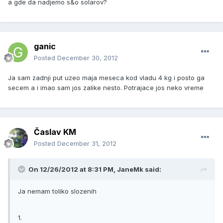
a gde da nadjemo s&o solarov?
ganic
Posted
December 30, 2012
Ja sam zadnji put uzeo maja meseca kod vladu 4 kg i posto ga
secem a i imao sam jos zalike nesto. Potrajace jos neko vreme
Časlav KM
Posted
December 31, 2012
On 12/26/2012 at 8:31 PM, JaneMk said:
Ja nemam toliko slozenih
1.