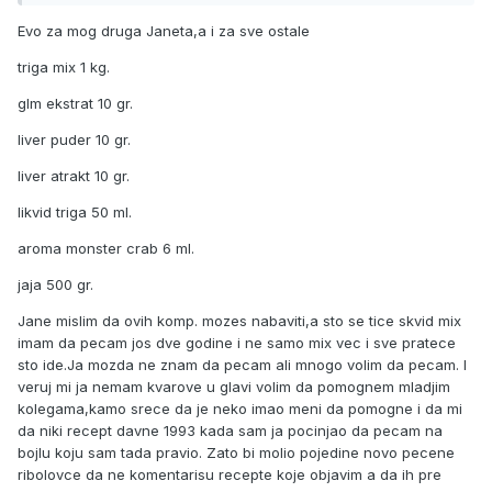
Evo za mog druga Janeta,a i za sve ostale
triga mix 1 kg.
glm ekstrat 10 gr.
liver puder 10 gr.
liver atrakt 10 gr.
likvid triga 50 ml.
aroma monster crab 6 ml.
jaja 500 gr.
Jane mislim da ovih komp. mozes nabaviti,a sto se tice skvid mix
imam da pecam jos dve godine i ne samo mix vec i sve pratece
sto ide.Ja mozda ne znam da pecam ali mnogo volim da pecam. I
veruj mi ja nemam kvarove u glavi volim da pomognem mladjim
kolegama,kamo srece da je neko imao meni da pomogne i da mi
da niki recept davne 1993 kada sam ja pocinjao da pecam na
bojlu koju sam tada pravio. Zato bi molio pojedine novo pecene
ribolovce da ne komentarisu recepte koje objavim a da ih pre