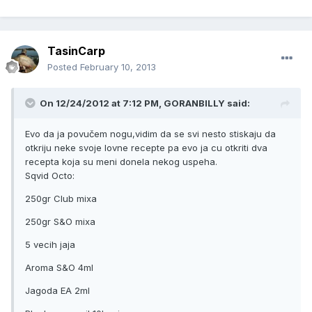
TasinCarp
Posted
February 10, 2013
On 12/24/2012 at 7:12 PM, GORANBILLY said:
Evo da ja povučem nogu,vidim da se svi nesto stiskaju da
otkriju neke svoje lovne recepte pa evo ja cu otkriti dva
recepta koja su meni donela nekog uspeha.
Sqvid Octo:
250gr Club mixa
250gr S&O mixa
5 vecih jaja
Aroma S&O 4ml
Jagoda EA 2ml