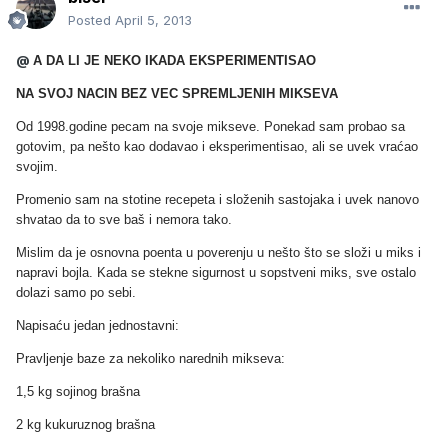
Posted
April 5, 2013
@
A DA LI JE NEKO IKADA EKSPERIMENTISAO
NA SVOJ NACIN BEZ VEC SPREMLJENIH MIKSEVA
Od 1998.godine pecam na svoje mikseve. Ponekad sam probao sa
gotovim, pa nešto kao dodavao i eksperimentisao, ali se uvek vraćao
svojim.
Promenio sam na stotine recepeta i složenih sastojaka i uvek nanovo
shvatao da to sve baš i nemora tako.
Mislim da je osnovna poenta u poverenju u nešto što se složi u miks i
napravi bojla. Kada se stekne sigurnost u sopstveni miks, sve ostalo
dolazi samo po sebi.
Napisaću jedan jednostavni:
Pravljenje baze za nekoliko narednih mikseva:
1,5 kg sojinog brašna
2 kg kukuruznog brašna