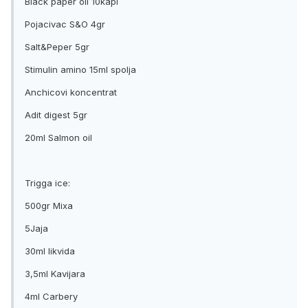
Black paper oil 10kapi
Pojacivac S&O 4gr
Salt&Peper 5gr
Stimulin amino 15ml spolja
Anchicovi koncentrat
Adit digest 5gr
20ml Salmon oil
Trigga ice:
500gr Mixa
5Jaja
30ml likvida
3,5ml Kavijara
4ml Carbery