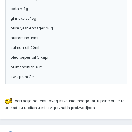
betain 4g
glm extrat 15g
pure yest enhager 20g
nutramino 15ml
salmon oil 20ml
blec peper oil 5 kapi
plumshellfish 6 ml
swit plum 2ml
Varijacija na temu ovog mixa ima mnogo, ali u principu je to
to kad su u pitanju mixevi poznatih proizvodjaca.