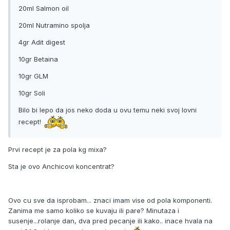
20ml Salmon oil
20ml Nutramino spolja
4gr Adit digest
10gr Betaina
10gr GLM
10gr Soli
Bilo bi lepo da jos neko doda u ovu temu neki svoj lovni
recept!
Prvi recept je za pola kg mixa?
Sta je ovo Anchicovi koncentrat?
Ovo cu sve da isprobam... znaci imam vise od pola komponenti.
Zanima me samo koliko se kuvaju ili pare? Minutaza i
susenje...rolanje dan, dva pred pecanje ili kako.. inace hvala na