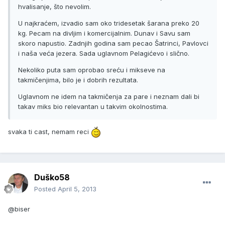
hvalisanje, što nevolim.
U najkraćem, izvadio sam oko tridesetak šarana preko 20
kg. Pecam na divljim i komercijalnim. Dunav i Savu sam
skoro napustio. Zadnjih godina sam pecao Šatrinci, Pavlovci
i naša veća jezera. Sada uglavnom Pelagićevo i slično.
Nekoliko puta sam oprobao sreću i mikseve na
takmičenjima, bilo je i dobrih rezultata.
Uglavnom ne idem na takmičenja za pare i neznam dali bi
takav miks bio relevantan u takvim okolnostima.
svaka ti cast, nemam reci
Duško58
Posted
April 5, 2013
@biser