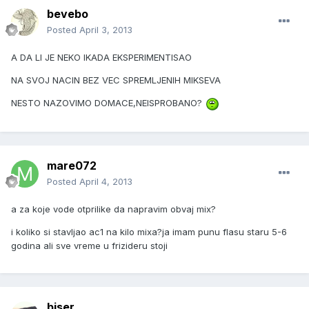
bevebo
Posted
April 3, 2013
A DA LI JE NEKO IKADA EKSPERIMENTISAO
NA SVOJ NACIN BEZ VEC SPREMLJENIH MIKSEVA
NESTO NAZOVIMO DOMACE,NEISPROBANO?
mare072
Posted
April 4, 2013
a za koje vode otprilike da napravim obvaj mix?
i koliko si stavljao ac1 na kilo mixa?ja imam punu flasu staru 5-6
godina ali sve vreme u frizideru stoji
biser