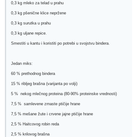
0,3 kg mleko za telad u prahu
0,3 kg pšenične klice nepržene
0,3 kg surutka u prahu
0,3 kg uljane repice.
Smestiti u kantu i koristiti po potrebi u svojstvu bindera.
Jedan miks:
60 % prethodnog bindera
15 % ribljeg brašna (varijanta po volji)
5 % nekog mlečnog proteina (80-90% proteinske vrednosti)
7,5 % samlevene zrnaste ptičije hrane
7,5 % mešane žute i crvene jajne ptičije hrane
2,5 % Haitcovog robin reda
2,5 % krilovog brašna