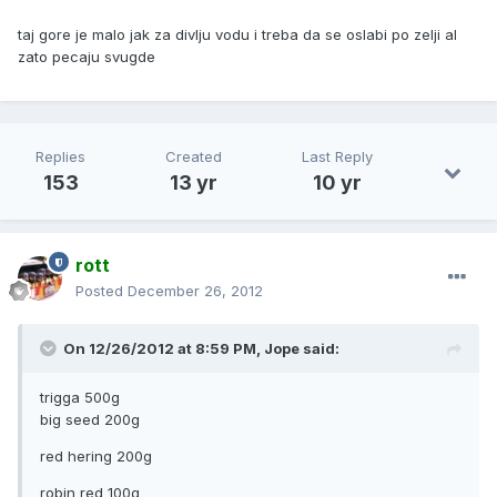
taj gore je malo jak za divlju vodu i treba da se oslabi po zelji al
zato pecaju svugde
Replies
Created
Last Reply
153
13 yr
10 yr
rott
Posted
December 26, 2012
On 12/26/2012 at 8:59 PM, Jope said:
trigga 500g
big seed 200g
red hering 200g
robin red 100g