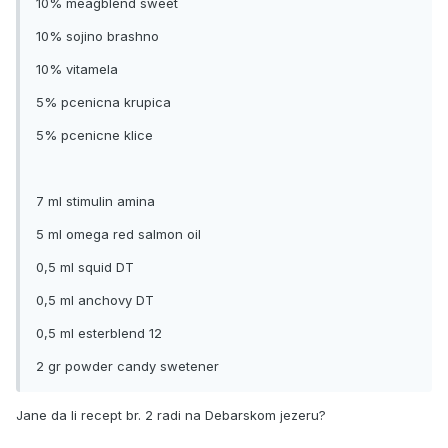
10% meagblend sweet
10% sojino brashno
10% vitamela
5% pcenicna krupica
5% pcenicne klice
7 ml stimulin amina
5 ml omega red salmon oil
0,5 ml squid DT
0,5 ml anchovy DT
0,5 ml esterblend 12
2 gr powder candy swetener
Jane da li recept br. 2 radi na Debarskom jezeru?