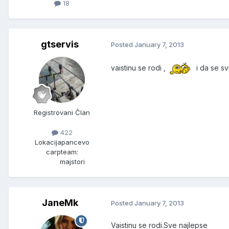
18
gtservis
Posted
January 7, 2013
vaistinu se rodi ,
i da se s
Registrovani Član
422
Lokacija
pancevo
carpteam:
majstori
JaneMk
Posted
January 7, 2013
Vaistinu se rodi.Sve najlepse