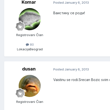
Komar
Posted
January 6, 2013
Ваистину се роди!
Registrovani Član
80
Lokacija
Beograd
dusan
Posted
January 6, 2013
Vaistinu se rodi.Srecan Bozic svim
Registrovani Član