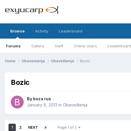
Browse
Activity
Leaderboard
Forums
Gallery
Staff
Online Users
Leaderboar
Home
Obavestenja
Obaveštenja
Bozic
Bozic
By
boza rus
January 6, 2013
in
Obaveštenja
1
2
NEXT
Page 1 of 2