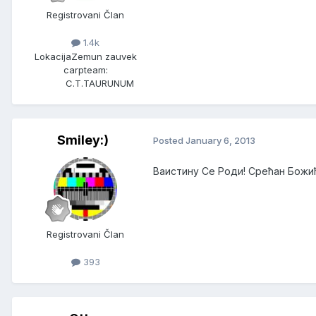
Registrovani Član
1.4k
Lokacija
Zemun zauvek
carpteam:
C.T.TAURUNUM
Smiley:)
Posted
January 6, 2013
Ваистину Се Роди! Срећан Божи
Registrovani Član
393