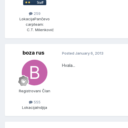
259
Lokacija
Pančevo
carpteam:
C.T. Milenković
boza rus
Posted
January 6, 2013
Hvala...
Registrovani Član
555
Lokacija
Indjija