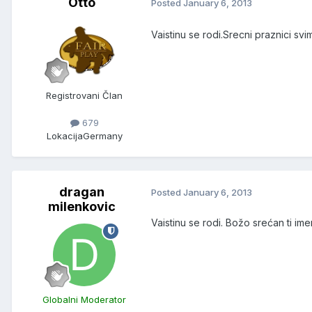
Otto
Posted
January 6, 2013
Vaistinu se rodi.Srecni praznici svi
Registrovani Član
679
Lokacija
Germany
dragan
Posted
January 6, 2013
milenkovic
Vaistinu se rodi. Božo srećan ti im
Globalni Moderator