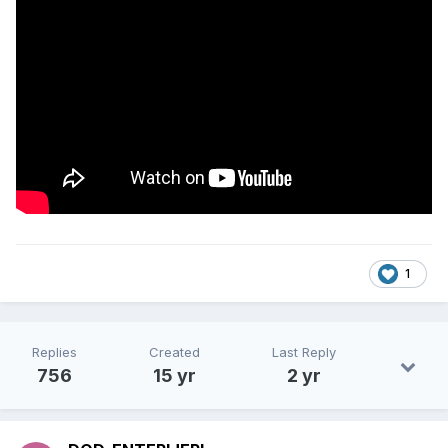
1
Replies
Created
Last Reply
756
15 yr
2 yr