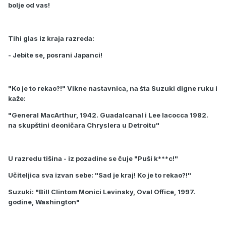
bolje od vas!
Tihi glas iz kraja razreda:
- Jebite se, posrani Japanci!
"Ko je to rekao?!" Vikne nastavnica, na šta Suzuki digne ruku i
kaže:
"General MacArthur, 1942. Guadalcanal i Lee Iacocca 1982.
na skupštini deoničara Chryslera u Detroitu"
U razredu tišina - iz pozadine se čuje "Puši k***c!"
Učiteljica sva izvan sebe: "Sad je kraj! Ko je to rekao?!"
Suzuki: "Bill Clintom Monici Levinsky, Oval Office, 1997.
godine, Washington"