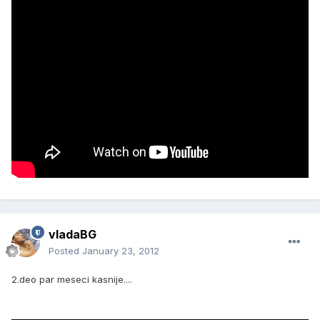
vladaBG
Posted
January 23, 2012
2.deo par meseci kasnije....