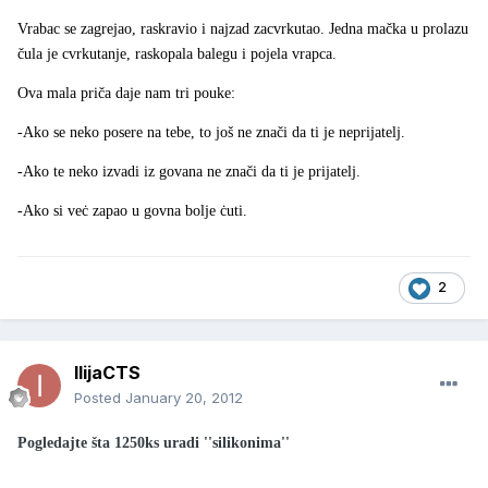
Vrabac se zagrejao, raskravio i najzad zacvrkutao. Jedna mačka u prolazu
čula je cvrkutanje, raskopala balegu i pojela vrapca.
Ova mala priča daje nam tri pouke:
-Ako se neko posere na tebe, to još ne znači da ti je neprijatelj.
-Ako te neko izvadi iz govana ne znači da ti je prijatelj.
-Ako si veċ zapao u govna bolje ċuti.
2
IlijaCTS
Posted
January 20, 2012
Pogledajte šta 1250ks uradi ''silikonima''