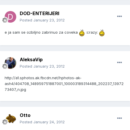
DOD-ENTERIJERI
Posted
January 23, 2012
e ja sam se ozbiljno zabrinuo za coveka
:crazy:
AleksaVip
Posted
January 23, 2012
http://a1.sphotos.ak.fbcdn.net/hphotos-ak-
ash4/404708_148959751887001_100003189314488_202237_13972
73407_n.jpg
Otto
Posted
January 24, 2012