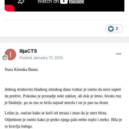
2
IlijaCTS
Posted
January 17, 2012
Stara Kineska Basna
Jednog strahovito hladnog zimskog dana vrabac je osetio da neċe uspeti
da preživi. Pokušao je pronadje neki zaklon, ali dok je leteo, bivalo mu
je hladnije, pa su mu se krila najzad smrzla i on je pao na drum.
Ležao je, oseċao kako se koči od mraza i znao da je smrt blizu.
Odjednom je osetio kako je preko njega palo nešto toplo i meko. Bila je
to kravlja balega.