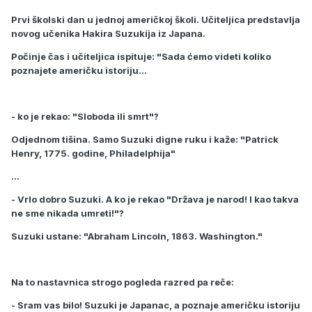
Prvi školski dan u jednoj američkoj školi. Učiteljica predstavlja
novog učenika Hakira Suzukija iz Japana.
Počinje čas i učiteljica ispituje: "Sada ćemo videti koliko
poznajete američku istoriju...
- ko je rekao: "Sloboda ili smrt"?
Odjednom tišina. Samo Suzuki digne ruku i kaže: "Patrick
Henry, 1775. godine, Philadelphija"
...
- Vrlo dobro Suzuki. A ko je rekao "Država je narod! I kao takva
ne sme nikada umreti!"?
Suzuki ustane: "Abraham Lincoln, 1863. Washington."
Na to nastavnica strogo pogleda razred pa reče:
- Sram vas bilo! Suzuki je Japanac, a poznaje američku istoriju