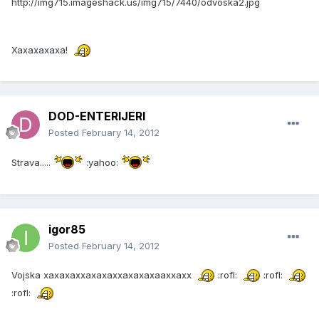
http://img715.imageshack.us/img715/7440/odvoska2.jpg
Xaxaxaxaxa!
DOD-ENTERIJERI
Posted
February 14, 2012
Strava.....
:yahoo:
igor85
Posted
February 14, 2012
Vojska xaxaxaxxaxaxaxxaxaxaxaaxxaxx
:rofl:
:rofl:
:rofl: