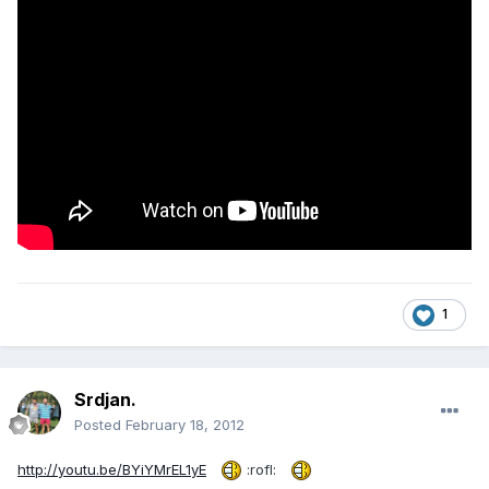
1
Srdjan.
Posted
February 18, 2012
http://youtu.be/BYiYMrEL1yE
:rofl: