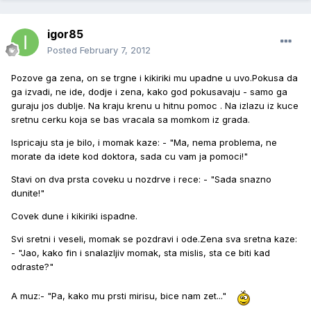
igor85
Posted
February 7, 2012
Pozove ga zena, on se trgne i kikiriki mu upadne u uvo.Pokusa da
ga izvadi, ne ide, dodje i zena, kako god pokusavaju - samo ga
guraju jos dublje. Na kraju krenu u hitnu pomoc . Na izlazu iz kuce
sretnu cerku koja se bas vracala sa momkom iz grada.
Ispricaju sta je bilo, i momak kaze: - "Ma, nema problema, ne
morate da idete kod doktora, sada cu vam ja pomoci!"
Stavi on dva prsta coveku u nozdrve i rece: - "Sada snazno
dunite!"
Covek dune i kikiriki ispadne.
Svi sretni i veseli, momak se pozdravi i ode.Zena sva sretna kaze:
- "Jao, kako fin i snalazljiv momak, sta mislis, sta ce biti kad
odraste?"
A muz:- "Pa, kako mu prsti mirisu, bice nam zet..."