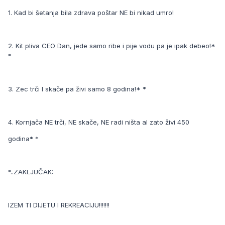
1. Kad bi šetanja bila zdrava poštar NE bi nikad umro!
2. Kit pliva CEO Dan, jede samo ribe i pije vodu pa je ipak debeo!*
*
3. Zec trči I skače pa živi samo 8 godina!* *
4. Kornjača NE trči, NE skače, NE radi ništa al zato živi 450
godina* *
*..ZAKLJUČAK:
IZEM TI DIJETU I REKREACIJU!!!!!!!