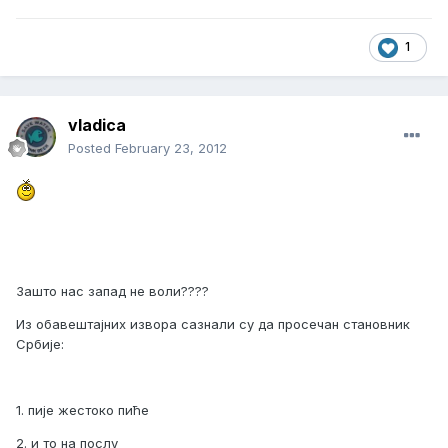
1
vladica
Posted
February 23, 2012
Зашто нас запад не воли????
Из обавештајних извора сазнали су да просечан становник
Србије:
1. пије жестоко пиће
2. и то на послу