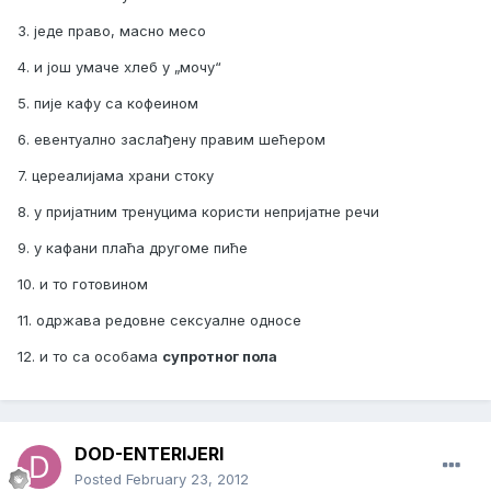
3. једе право, масно месо
4. и још умаче хлеб у „мочу“
5. пије кафу са кофеином
6. евентуално заслађену правим шећером
7. цереалијама храни стоку
8. у пријатним тренуцима користи непријатне речи
9. у кафани плаћа другоме пиће
10. и то готовином
11. одржава редовне сексуалне односе
12. и то са особама
супротног пола
DOD-ENTERIJERI
Posted
February 23, 2012