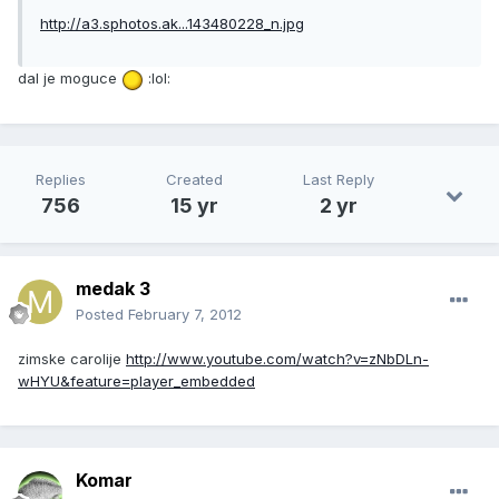
http://a3.sphotos.ak...143480228_n.jpg
dal je moguce
:lol:
Replies
Created
Last Reply
756
15 yr
2 yr
medak 3
Posted
February 7, 2012
zimske carolije
http://www.youtube.com/watch?v=zNbDLn-
wHYU&feature=player_embedded
Komar