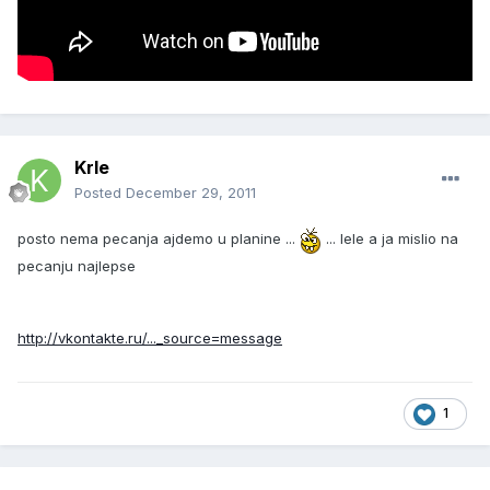
Krle
Posted
December 29, 2011
posto nema pecanja ajdemo u planine ...
... lele a ja mislio na
pecanju najlepse
http://vkontakte.ru/..._source=message
1