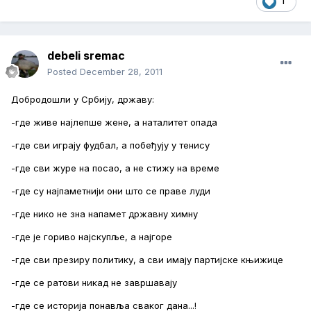
1
debeli sremac
Posted
December 28, 2011
Добродошли у Србију, државу:
-где живе најлепше жене, а наталитет опада
-где сви играју фудбал, а побеђују у тенису
-где сви журе на посао, а не стижу на време
-где су најпаметнији они што се праве луди
-где нико не зна напамет државну химну
-где је гориво најскупље, а најгоре
-где сви презиру политику, а сви имају партијске књижице
-где се ратови никад не завршавају
-где се историја понавља сваког дана...!