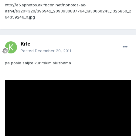
http://a5.sphotos.ak.fbcdn.net/hphotos-ak-
ash4/s320x320/396942_2093930887764_1830060243_1325850_2
64359246_n.jpg
Krle
Posted
December 29, 2011
pa posle saljite kurirskim sluzbama