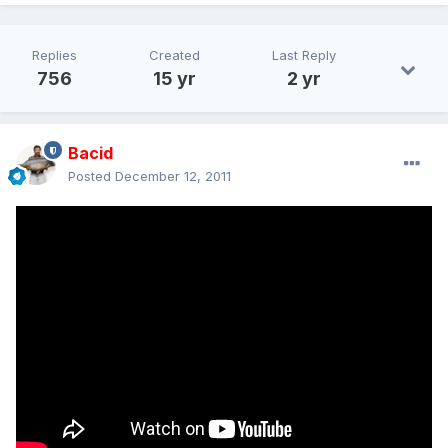
Replies
Created
Last Reply
756
15 yr
2 yr
Bacid
Posted
December 12, 2011