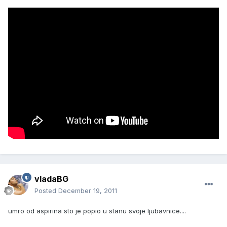
vladaBG
Posted
December 19, 2011
umro od aspirina sto je popio u stanu svoje ljubavnice....