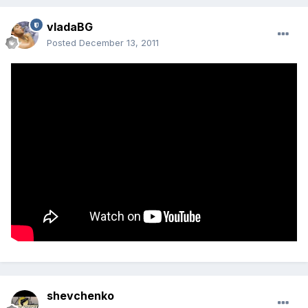
vladaBG
Posted
December 13, 2011
shevchenko