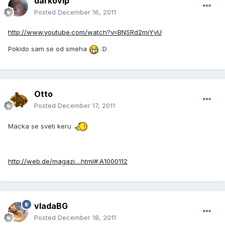
darkovip
Posted
December 16, 2011
http://www.youtube.com/watch?v=BNSRd2miYvU
Pokido sam se od smeha
:D
Otto
Posted
December 17, 2011
Macka se sveti keru
http://web.de/magazi....html#.A1000112
vladaBG
Posted
December 18, 2011