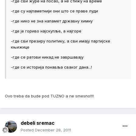
-где сви журе на посао, а не стижу на време
-где су најпаметнији они што се праве луди
-где нико не зна напамет државну химну
-где је гориво најскупље, а најгоре
-где сви презиру политику, а сви имају партијске
књижице
-где се ратови никад не завршавају
-где се историја понавља сваког дана...!
Ovo treba da bude pod TUZNO a ne smesno!!!!
debeli sremac
Posted
December 28, 2011