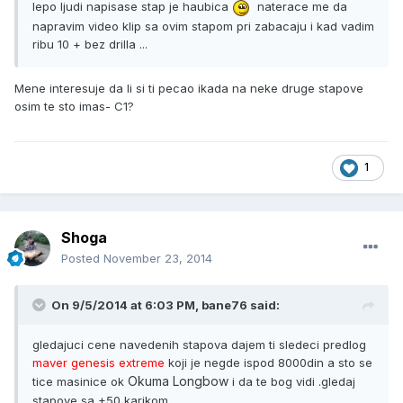
lepo ljudi napisase stap je haubica
naterace me da
napravim video klip sa ovim stapom pri zabacaju i kad vadim
ribu 10 + bez drilla ...
Mene interesuje da li si ti pecao ikada na neke druge stapove
osim te sto imas- C1?
1
Shoga
Posted
November 23, 2014
On 9/5/2014 at 6:03 PM, bane76 said:
gledajuci cene navedenih stapova dajem ti sledeci predlog
maver genesis extreme
koji je negde ispod 8000din a sto se
Okuma Longbow
tice masinice ok
i da te bog vidi .gledaj
stapove sa +50 karikom