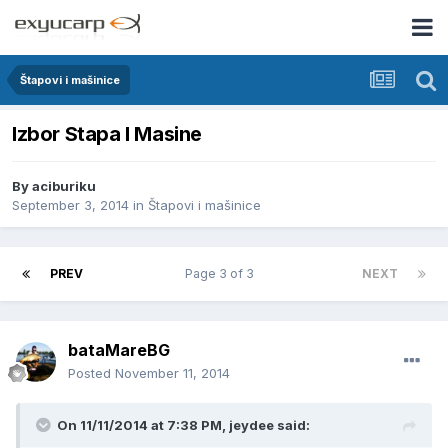
Štapovi i mašinice
Izbor Stapa I Masine
By
aciburiku
September 3, 2014
in
Štapovi i mašinice
PREV
Page 3 of 3
NEXT
bataMareBG
Posted
November 11, 2014
On 11/11/2014 at 7:38 PM, jeydee said: