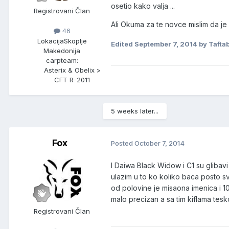
osetio kako valja ...
Registrovani Član
Ali Okuma za te novce mislim da j
46
Lokacija
Skoplje
Edited
September 7, 2014
by Taftab
Makedonija
carpteam:
Asterix & Obelix >
CFT R-2011
5 weeks later...
Fox
Posted
October 7, 2014
I Daiwa Black Widow i C1 su glibavi
ulazim u to ko koliko baca posto s
od polovine je misaona imenica i 1
malo precizan a sa tim kiflama tesk
Registrovani Član