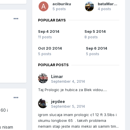
aciburiku
bataMareBG
5 posts
4 posts
POPULAR DAYS
Sep 4 2014
Sep 5 2014
11 posts
8 posts
Oct 20 2014
Sep 6 2014
5 posts
5 posts
POPULAR POSTS
Limar
September 4, 2014
Taj Prologic je hubica za Blek vidou.....
jeydee
September 5, 2014
60 i
igrom slucaja imam prologic c1 12 ft 3.5lbs i
okumu longbow 65 . takvih problema
nemam stap jeste malo meksi ali samim tim...
s nisam