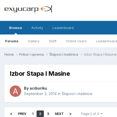
Browse
Activity
Leaderboard
Forums
Gallery
Staff
Online Users
Leaderboar
Home
Pribor i oprema
Štapovi i mašinice
Izbor Stapa I Masine
Izbor Stapa I Masine
By
aciburiku
September 3, 2014
in
Štapovi i mašinice
PREV
1
2
3
NEXT
Page 2 of 3