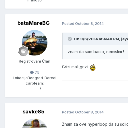
manovo
bataMareBG
Posted
October 8, 2014
On 9/6/2014 at 4:48 PM, jey
znam da sam bacio, nemislim !
Registrovani Član
Grizi mali,grizi
75
Lokacija
Beograd-Dorcol
carpteam:
/
savke85
Posted
October 8, 2014
Znam za ove hyperloop da su solid