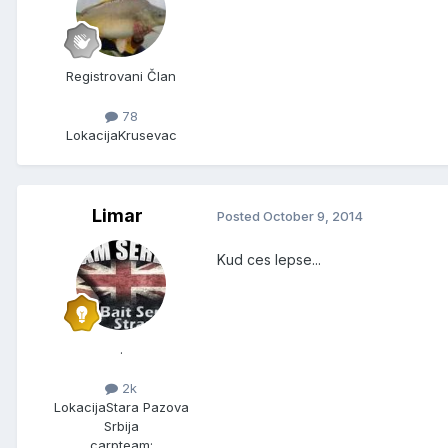
Registrovani Član
78
Lokacija
Krusevac
Limar
Posted
October 9, 2014
Kud ces lepse...
.
2k
Lokacija
Stara Pazova
Srbija
carpteam: