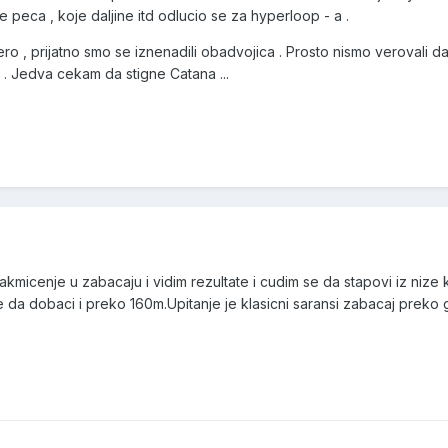
de peca , koje daljine itd odlucio se za hyperloop - a .
ero , prijatno smo se iznenadili obadvojica . Prosto nismo verovali 
 . Jedva cekam da stigne Catana ...
akmicenje u zabacaju i vidim rezultate i cudim se da stapovi iz nize
a dobaci i preko 160m.Upitanje je klasicni saransi zabacaj preko 