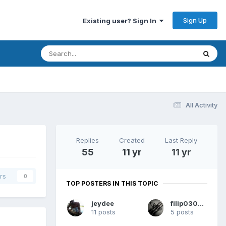
Sign Up
Existing user? Sign In
All Activity
Replies
Created
Last Reply
55
11 yr
11 yr
rs
0
TOP POSTERS IN THIS TOPIC
jeydee
filip030682
11 posts
5 posts