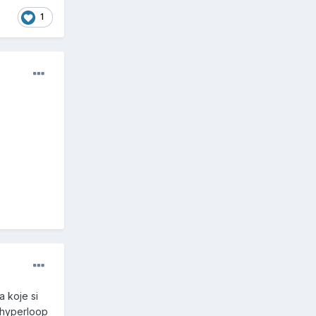
1
a koje si
i hyperloop