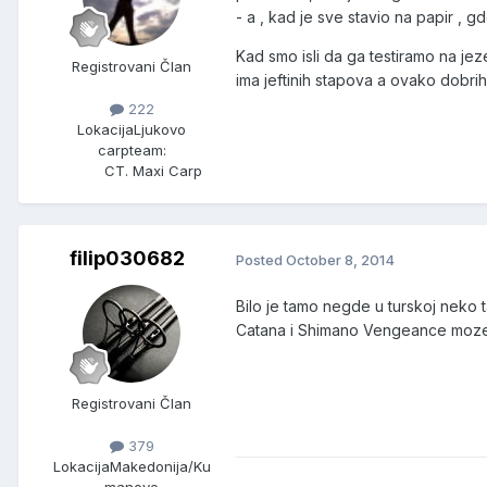
- a , kad je sve stavio na papir , g
Kad smo isli da ga testiramo na jez
Registrovani Član
ima jeftinih stapova a ovako dobrih
222
Lokacija
Ljukovo
carpteam:
CT. Maxi Carp
filip030682
Posted
October 8, 2014
Bilo je tamo negde u turskoj neko t
Catana i Shimano Vengeance moze d
Registrovani Član
379
Lokacija
Makedonija/Ku