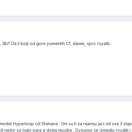
 3lb? Da li bolji od gore pomentih C1, daiwe, spro royaliti...
odel Hyperloop od Shimana . Oni su ti za nijansu jaci od sva 3 stap
zili nesto za malo para a dosta muzike . Dvoumio se izmedju royaliti 