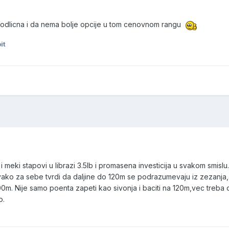
e odlicna i da nema bolje opcije u tom cenovnom rangu
it
 i meki stapovi u librazi 3.5lb i promasena investicija u svakom smisl
vako za sebe tvrdi da daljine do 120m se podrazumevaju iz zezanja,
00m. Nije samo poenta zapeti kao sivonja i baciti na 120m,vec treba 
o.