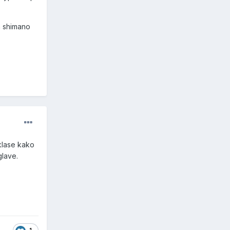
da shimano
 klase kako
glave.