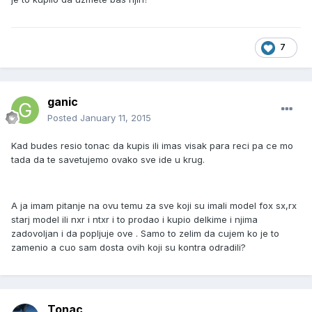
7
ganic
Posted
January 11, 2015
Kad budes resio tonac da kupis ili imas visak para reci pa ce mo
tada da te savetujemo ovako sve ide u krug.
A ja imam pitanje na ovu temu za sve koji su imali model fox sx,rx
starj model ili nxr i ntxr i to prodao i kupio delkime i njima
zadovoljan i da popljuje ove . Samo to zelim da cujem ko je to
zamenio a cuo sam dosta ovih koji su kontra odradili?
Tonac