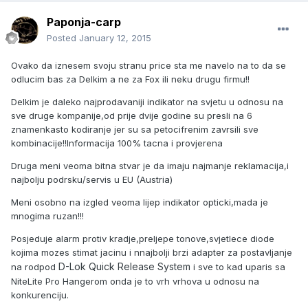
Paponja-carp
Posted
January 12, 2015
Ovako da iznesem svoju stranu price sta me navelo na to da se
odlucim bas za Delkim a ne za Fox ili neku drugu firmu!!
Delkim je daleko najprodavaniji indikator na svjetu u odnosu na
sve druge kompanije,od prije dvije godine su presli na 6
znamenkasto kodiranje jer su sa petocifrenim zavrsili sve
kombinacije!!Informacija 100% tacna i provjerena
Druga meni veoma bitna stvar je da imaju najmanje reklamacija,i
najbolju podrsku/servis u EU (Austria)
Meni osobno na izgled veoma lijep indikator opticki,mada je
mnogima ruzan!!!
Posjeduje alarm protiv kradje,preljepe tonove,svjetlece diode
kojima mozes stimat jacinu i nnajbolji brzi adapter za postavljanje
D-Lok Quick Release System
na rodpod
i sve to kad uparis sa
NiteLite Pro Hangerom onda je to vrh vrhova u odnosu na
konkurenciju.