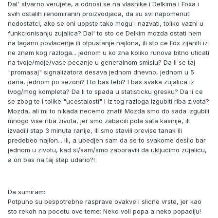
Dal' stvarno verujete, a odnosi se na vlasnike i Delkima i Foxa i
svih ostalih renomiranih proizvodjaca, da su svi napomenuti
nedostatci, ako se oni uopste tako mogu i nazvati, toliko vazni u
funkcionisanju zujalica? Dal' to sto ce Delkim mozda ostati nem
na lagano povlacenje ili otpustanje najlona, ili sto ce Fox zijaniti iz
ne znam kog razloga... jednom u ko zna koliko runova bitno uticati
na tvoje/moje/vase pecanje u generalnom smislu? Da li se taj
"promasaj" signalizatora desava jednom dnevno, jednom u 5
dana, jednom po sezoni? I to bas tebi? I bas svaka zujalica iz
tvog/mog kompleta? Da li to spada u statisticku gresku? Da li ce
se zbog te i tolike "ucestalosti" i iz tog razloga izgubiti riba zivota?
Mozda, ali mi to nikada necemo znati! Mozda smo do sada izgubili
mnogo vise riba zivota, jer smo zabacili pola sata kasnije, ili
izvadili stap 3 minuta ranije, ili smo stavili previse tanak ili
predebeo najlon... Ili, a ubedjen sam da se to svakome desilo bar
jednom u zivotu, kad si/sam/smo zaboravili da ukljucimo zujalicu,
a on bas na taj stap udario?!
Da sumiram:
Potpuno su bespotrebne rasprave ovakve i slicne vrste, jer kao
sto rekoh na pocetu ove teme: Neko voli popa a neko popadiju!