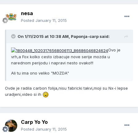
nesa
Posted
January 11, 2015
On 1/11/2015 at 10:38 AM, Paponja-carp said:
Ovo je
vrh,a Fox kolko cesto izbacuje nove serije mozda u
narednom perijodu i napravi nesto ovako!!!
Ali tu ima ono veliko "MOZDA"
Ovde je radila carbon folija,nisu fabricki takvi,moji su Nx-i lepse
uradjeni,video si ih
Carp Yo Yo
Posted
January 11, 2015