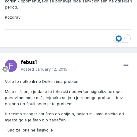
korisnik opomenut,ako se ponavlja bice sankcionisan na odredjen
period.
Pozdrav
1
febus1
Posted
January 12, 2015
Volio to netko ili ne Delkim ima problem .
Moje mišljenje je da je to tehnički nedovršen signalizator(opet
ponavljam moje mišljenje)ako se ja u jutro mogu probuditi bez
najlona na špuli onda je to problem.
Ili recimo svinger spušten do dolje a, najlon miljama daleko od
mjesta gdje je štap bio zabačen.
Sad za lokalne šaljivđije