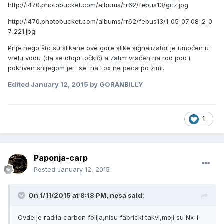
http://i470.photobucket.com/albums/rr62/febus13/griz.jpg
http://i470.photobucket.com/albums/rr62/febus13/1_05_07_08_2_0
7_221.jpg
Prije nego što su slikane ove gore slike signalizator je umoćen u
vrelu vodu (da se otopi točkić) a zatim vraćen na rod pod i
pokriven snijegom jer se na Fox ne peca po zimi.
Edited
January 12, 2015
by GORANBILLY
1
Paponja-carp
Posted
January 12, 2015
On 1/11/2015 at 8:18 PM, nesa said:
Ovde je radila carbon folija,nisu fabricki takvi,moji su Nx-i