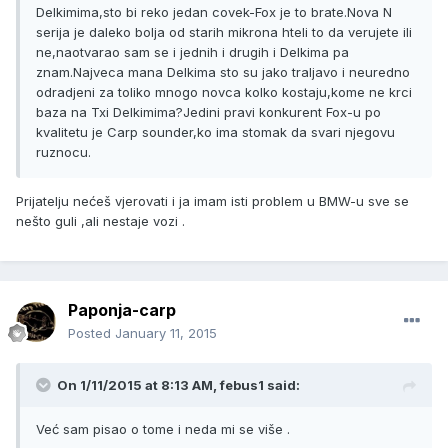
Delkimima,sto bi reko jedan covek-Fox je to brate.Nova N
serija je daleko bolja od starih mikrona hteli to da verujete ili
ne,naotvarao sam se i jednih i drugih i Delkima pa
znam.Najveca mana Delkima sto su jako traljavo i neuredno
odradjeni za toliko mnogo novca kolko kostaju,kome ne krci
baza na Txi Delkimima?Jedini pravi konkurent Fox-u po
kvalitetu je Carp sounder,ko ima stomak da svari njegovu
ruznocu.
Prijatelju nećeš vjerovati i ja imam isti problem u BMW-u sve se
nešto guli ,ali nestaje vozi .
Paponja-carp
Posted
January 11, 2015
On 1/11/2015 at 8:13 AM, febus1 said:
Već sam pisao o tome i neda mi se više .