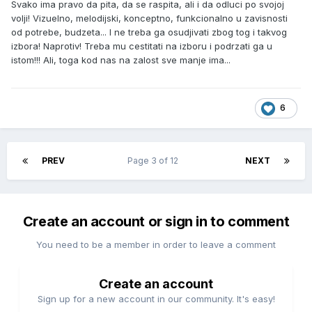
Svako ima pravo da pita, da se raspita, ali i da odluci po svojoj
volji! Vizuelno, melodijski, konceptno, funkcionalno u zavisnosti
od potrebe, budzeta... I ne treba ga osudjivati zbog tog i takvog
izbora! Naprotiv! Treba mu cestitati na izboru i podrzati ga u
istom!!! Ali, toga kod nas na zalost sve manje ima...
6
PREV
Page 3 of 12
NEXT
Create an account or sign in to comment
You need to be a member in order to leave a comment
Create an account
Sign up for a new account in our community. It's easy!