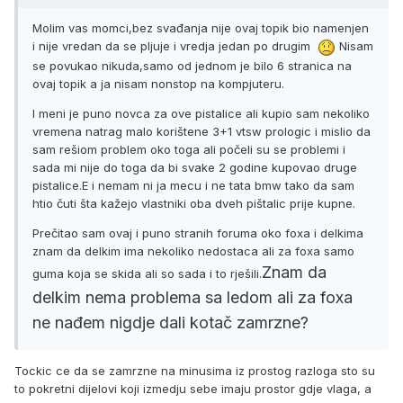
Molim vas momci,bez svađanja nije ovaj topik bio namenjen
i nije vredan da se pljuje i vredja jedan po drugim
Nisam
se povukao nikuda,samo od jednom je bilo 6 stranica na
ovaj topik a ja nisam nonstop na kompjuteru.
I meni je puno novca za ove pistalice ali kupio sam nekoliko
vremena natrag malo korištene 3+1 vtsw prologic i mislio da
sam rešiom problem oko toga ali počeli su se problemi i
sada mi nije do toga da bi svake 2 godine kupovao druge
pistalice.E i nemam ni ja mecu i ne tata bmw tako da sam
htio čuti šta kažejo vlastniki oba dveh pištalic prije kupne.
Prečitao sam ovaj i puno stranih foruma oko foxa i delkima
znam da delkim ima nekoliko nedostaca ali za foxa samo
Znam da
guma koja se skida ali so sada i to rješili.
delkim nema problema sa ledom ali za foxa
ne nađem nigdje dali kotač zamrzne?
Tockic ce da se zamrzne na minusima iz prostog razloga sto su
to pokretni dijelovi koji izmedju sebe imaju prostor gdje vlaga, a