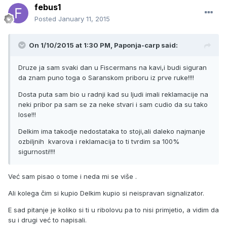
febus1
Posted
January 11, 2015
On 1/10/2015 at 1:30 PM, Paponja-carp said:
Druze ja sam svaki dan u Fiscermans na kavi,i budi siguran
da znam puno toga o Saranskom priboru iz prve ruke!!!!
Dosta puta sam bio u radnji kad su ljudi imali reklamacije na
neki pribor pa sam se za neke stvari i sam cudio da su tako
lose!!!
Delkim ima takodje nedostataka to stoji,ali daleko najmanje
ozbiljnih kvarova i reklamacija to ti tvrdim sa 100%
sigurnosti!!!!
Već sam pisao o tome i neda mi se više .
Ali kolega čim si kupio Delkim kupio si neispravan signalizator.
E sad pitanje je koliko si ti u ribolovu pa to nisi primjetio, a vidim da
su i drugi već to napisali.