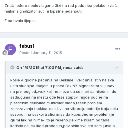
Znači leđere ribolov lagano 3txi na rod podu riba polako izvlači
najlon signalizator šuti ni bipa(ne jedanput).
E pa hvala lijepo .
febus1
Posted
January 11, 2015
On 1/9/2015 at 7:03 PM, nesa said:
Posle 4 godine pecanja na Delkime i velicanja istih na sva
usta slucajno dodjem u posed Fox NX signalizatora.Ljubav
na prvi pogled,zvuk koji ne moze da se meri sa nijednim do
sada,guma na mestu gde leze stapovi,nigde pucne na
plasticnim delovima,multikolor dioda,resen problem
zamrzavanja tockica-osetljiv i na vibraciju,baterije traju celu
sezonu i na svakoj trafici imas da kupis.J
edini problem je
gumi lak
na njima-i to je reseno.Delkime nisam od tada
koristio niti cu ikad,prodao ih,povlacim sve sto sam junio o