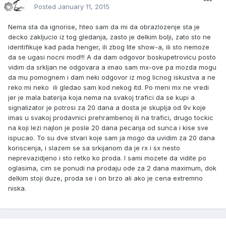
Posted
January 11, 2015
Nema sta da ignorise, hteo sam da mi da obrazlozenje sta je
decko zakljucio iz tog gledanja, zasto je delkim bolji, zato sto ne
identifikuje kad pada henger, ili zbog lite show-a, ili sto nemoze
da se ugasi nocni mod!!! A da dam odgovor boskupetrovicu posto
vidim da srkljan ne odgovara a imao sam mx-ove pa mozda mogu
da mu pomognem i dam neki odgovor iz mog licnog iskustva a ne
reko mi neko ili gledao sam kod nekog itd. Po meni mx ne vredi
jer je mala baterija koja nema na svakoj trafici da se kupi a
signalizator je potrosi za 20 dana a dosta je skuplja od 9v koje
imas u svakoj prodavnici prehrambenoj ili na trafici, drugo tockic
na koji lezi najlon je posle 20 dana pecanja od sunca i kise sve
ispucao. To su dve stvari koje sam ja mogo da uvidim za 20 dana
koriscenja, i slazem se sa srkijanom da je rx i sx nesto
neprevazidjeno i sto retko ko proda. I sami mozete da vidite po
oglasima, cim se ponudi na prodaju ode za 2 dana maximum, dok
delkim stoji duze, proda se i on brzo ali ako je cena extremno
niska.