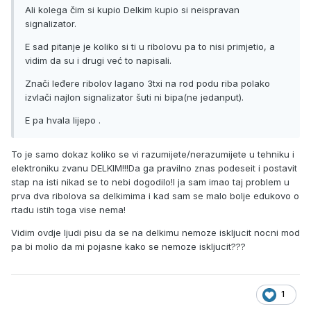
Ali kolega čim si kupio Delkim kupio si neispravan
signalizator.
E sad pitanje je koliko si ti u ribolovu pa to nisi primjetio, a
vidim da su i drugi već to napisali.
Znači leđere ribolov lagano 3txi na rod podu riba polako
izvlači najlon signalizator šuti ni bipa(ne jedanput).
E pa hvala lijepo .
To je samo dokaz koliko se vi razumijete/nerazumijete u tehniku i
elektroniku zvanu DELKIM!!!Da ga pravilno znas podeseit i postavit
stap na isti nikad se to nebi dogodilo!I ja sam imao taj problem u
prva dva ribolova sa delkimima i kad sam se malo bolje edukovo o
rtadu istih toga vise nema!
Vidim ovdje ljudi pisu da se na delkimu nemoze iskljucit nocni mod
pa bi molio da mi pojasne kako se nemoze iskljucit???
1