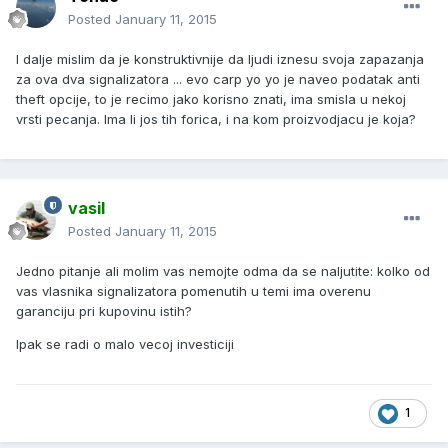
Posted
January 11, 2015
I dalje mislim da je konstruktivnije da ljudi iznesu svoja zapazanja
za ova dva signalizatora ... evo carp yo yo je naveo podatak anti
theft opcije, to je recimo jako korisno znati, ima smisla u nekoj
vrsti pecanja. Ima li jos tih forica, i na kom proizvodjacu je koja?
vasil
Posted
January 11, 2015
Jedno pitanje ali molim vas nemojte odma da se naljutite: kolko od
vas vlasnika signalizatora pomenutih u temi ima overenu
garanciju pri kupovinu istih?
Ipak se radi o malo vecoj investiciji
1