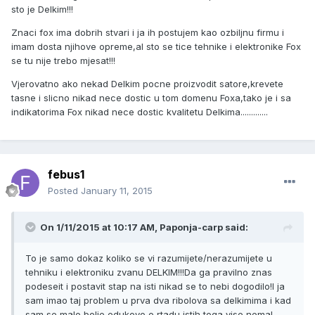
sto je Delkim!!!
Znaci fox ima dobrih stvari i ja ih postujem kao ozbiljnu firmu i
imam dosta njihove opreme,al sto se tice tehnike i elektronike Fox
se tu nije trebo mjesat!!!
Vjerovatno ako nekad Delkim pocne proizvodit satore,krevete
tasne i slicno nikad nece dostic u tom domenu Foxa,tako je i sa
indikatorima Fox nikad nece dostic kvalitetu Delkima.............
febus1
Posted
January 11, 2015
On 1/11/2015 at 10:17 AM, Paponja-carp said:
To je samo dokaz koliko se vi razumijete/nerazumijete u
tehniku i elektroniku zvanu DELKIM!!!Da ga pravilno znas
podeseit i postavit stap na isti nikad se to nebi dogodilo!I ja
sam imao taj problem u prva dva ribolova sa delkimima i kad
sam se malo bolje edukovo o rtadu istih toga vise nema!