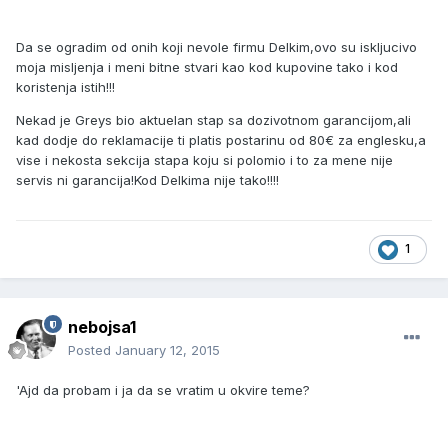
Da se ogradim od onih koji nevole firmu Delkim,ovo su iskljucivo
moja misljenja i meni bitne stvari kao kod kupovine tako i kod
koristenja istih!!!
Nekad je Greys bio aktuelan stap sa dozivotnom garancijom,ali
kad dodje do reklamacije ti platis postarinu od 80€ za englesku,a
vise i nekosta sekcija stapa koju si polomio i to za mene nije
servis ni garancija!Kod Delkima nije tako!!!!
1
nebojsa1
Posted
January 12, 2015
'Ajd da probam i ja da se vratim u okvire teme?