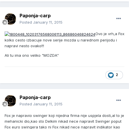
Paponja-carp
Posted
January 11, 2015
Ovo je vrh,a Fox
kolko cesto izbacuje nove serije mozda u narednom perijodu i
napravi nesto ovako!!!
Ali tu ima ono veliko "MOZDA"
2
Paponja-carp
Posted
January 11, 2015
Fox je napravio swinger koji nijedna firma nije uspjela dosti,al to je
mehanicki dio,kao sto Delkim nikad nece napravit Swinger poput
Fox euro swingera tako ni Fox nikad nece napravit indikator kao