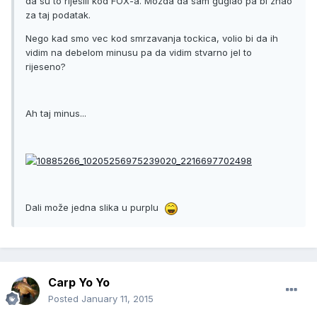
da su to rijesili kod FOX-a. Mozda da sam guglao pa bi znao
za taj podatak.
Nego kad smo vec kod smrzavanja tockica, volio bi da ih
vidim na debelom minusu pa da vidim stvarno jel to
rijeseno?
Ah taj minus...
Dali može jedna slika u purplu
Carp Yo Yo
Posted
January 11, 2015