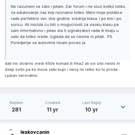
Ne razumem se zato i pitam. Zar forum i ne sluzi koliko toliko
za edukovanje nas koji neznamo toliko. Meni moje pistalice
rade perfektno vec dve godine. srednja klasa. I po kisi i po
suncu. Ali mozda cu biti u mogucnosti za visoku klasu pa
sam informativno i pitao sta ti signalizatori rade ili imaju u
sebi da toliko vrede. Izgleda da se nesme ni pitati. PS.
Poredjenje sa autovima nisam poceo ja.
dali his stvarno vredi 450e komad ili fma2 ali ovi srbi nesto ih
dzep svrbi pa ko moze sebi kupi i veruj mi retko ko to proda .
Ljubav verovatno
Replies
Created
Last Reply
281
11 yr
10 yr
leskovcanin