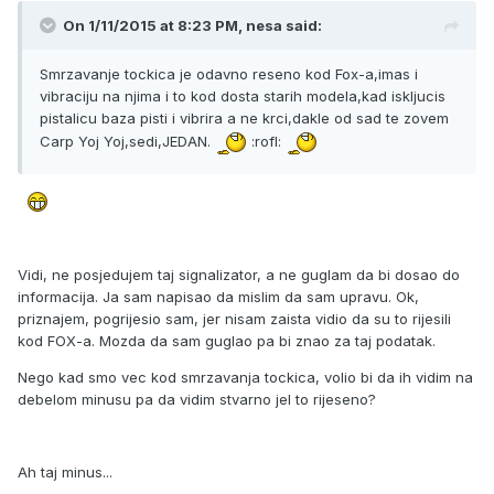
On 1/11/2015 at 8:23 PM, nesa said:
Smrzavanje tockica je odavno reseno kod Fox-a,imas i
vibraciju na njima i to kod dosta starih modela,kad iskljucis
pistalicu baza pisti i vibrira a ne krci,dakle od sad te zovem
Carp Yoj Yoj,sedi,JEDAN.
:rofl:
Vidi, ne posjedujem taj signalizator, a ne guglam da bi dosao do
informacija. Ja sam napisao da mislim da sam upravu. Ok,
priznajem, pogrijesio sam, jer nisam zaista vidio da su to rijesili
kod FOX-a. Mozda da sam guglao pa bi znao za taj podatak.
Nego kad smo vec kod smrzavanja tockica, volio bi da ih vidim na
debelom minusu pa da vidim stvarno jel to rijeseno?
Ah taj minus...