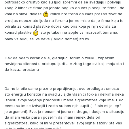
potrosacko drustvo kad su ljudi spremni da se svadjaju i polivaju
zbog 2 kineske firme pa jebote bog ko da vas placaju te firme i da
vam na slavu dolaze
koliko bre treba da imas prazan zivot da
vredjas nepoznate ljude na forumu jer ne misle da je firma koja te
odrala za komad plastike dobra kao ona koja je njih odrala za
komad plastike
isto je tako i na apple vs microsoft temama,
bmw vs audi, ssl vs neve ( audio domen) itd its.
Cak da odem korak dalje, gledajuci forum o zvuku, zapazam
nevidjenu slicnost u pristupu ljudi ... e zbog toga svi koji imaju sta i
da kazu... prestanu
Da ne bi bilo samo prazno proprdjivanje, evo predloga : umesto
sto energiju koristite na svadju , ajde vlasnici fox-a i delkima neka
iznesu svoje vidjenje prednosti i mana signalizatora koje imaju. Po
cemu su im se izdvojili i zasto su bas njih kupili ( i " bio mi je lep"
je argument). Evo, ja nemam ni jedne ni druge, i dodjem u situaciju
da imam viska para i pozelim da imam remek dela od
signalizatora, kako bi mi vi prezentovali svoj signalizator? Sta vas
je to kupilo da uzmete bas njih?