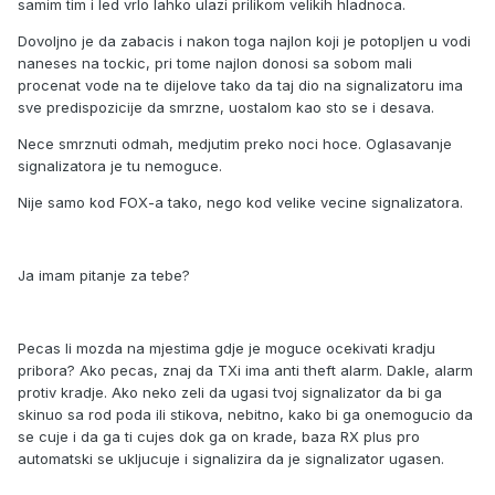
samim tim i led vrlo lahko ulazi prilikom velikih hladnoca.
Dovoljno je da zabacis i nakon toga najlon koji je potopljen u vodi
naneses na tockic, pri tome najlon donosi sa sobom mali
procenat vode na te dijelove tako da taj dio na signalizatoru ima
sve predispozicije da smrzne, uostalom kao sto se i desava.
Nece smrznuti odmah, medjutim preko noci hoce. Oglasavanje
signalizatora je tu nemoguce.
Nije samo kod FOX-a tako, nego kod velike vecine signalizatora.
Ja imam pitanje za tebe?
Pecas li mozda na mjestima gdje je moguce ocekivati kradju
pribora? Ako pecas, znaj da TXi ima anti theft alarm. Dakle, alarm
protiv kradje. Ako neko zeli da ugasi tvoj signalizator da bi ga
skinuo sa rod poda ili stikova, nebitno, kako bi ga onemogucio da
se cuje i da ga ti cujes dok ga on krade, baza RX plus pro
automatski se ukljucuje i signalizira da je signalizator ugasen.