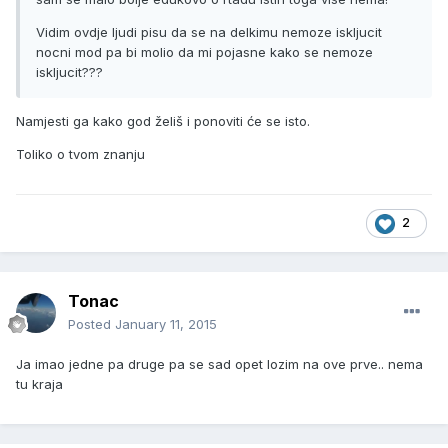
Vidim ovdje ljudi pisu da se na delkimu nemoze iskljucit
nocni mod pa bi molio da mi pojasne kako se nemoze
iskljucit???
Namjesti ga kako god želiš i ponoviti će se isto.
Toliko o tvom znanju
2
Tonac
Posted
January 11, 2015
Ja imao jedne pa druge pa se sad opet lozim na ove prve.. nema
tu kraja