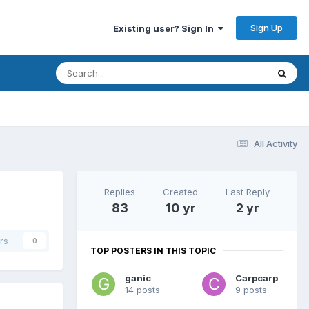
Sign Up
Existing user? Sign In
All Activity
Replies
Created
Last Reply
83
10 yr
2 yr
rs
0
TOP POSTERS IN THIS TOPIC
ganic
Carpcarp
14 posts
9 posts