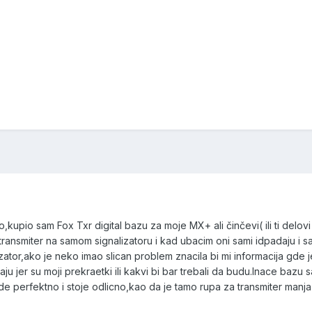
pio sam Fox Txr digital bazu za moje MX+ ali činčevi( ili ti delovi 
 transmiter na samom signalizatoru i kad ubacim oni sami idpadaju i s
ator,ako je neko imao slican problem znacila bi mi informacija gde 
u jer su moji prekraetki ili kakvi bi bar trebali da budu.Inace bazu
e perfektno i stoje odlicno,kao da je tamo rupa za transmiter manja 