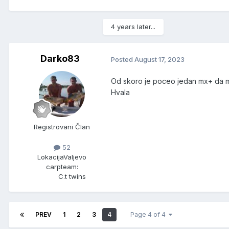
4 years later...
Darko83
Posted
August 17, 2023
Od skoro je poceo jedan mx+ da mi
Hvala
Registrovani Član
52
Lokacija
Valjevo
carpteam:
C.t twins
PREV
1
2
3
4
Page 4 of 4