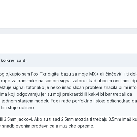
o krivi said:
,kupio sam Fox Txr digital bazu za moje MX+ ali činčevi( ili ti delo
d rupe za transmiter na samom signalizatoru i kad ubacim oni sami idp
tuje signalizator,ako je neko imao slican problem znacila bi mi info
a koji odgovaraju jer su moji prekraetki ili kakvi bi bar trebali da
jednom starijem modelu Fox i rade perfektno i stoje odlicno,kao da
 tim stoje odlicno
m ili 3.5mm jackovi. Ako su ti sad 2.5mm mozda ti trebaju 3.5mm imaš kup
je snadbjevenim prodavnica a muzicke opreme.