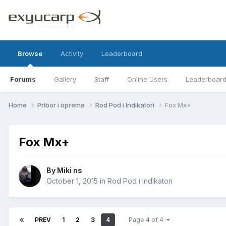
Browse
Activity
Leaderboard
Forums
Gallery
Staff
Online Users
Leaderboar
Home
Pribor i oprema
Rod Pod i Indikatori
Fox Mx+
Fox Mx+
By
Miki ns
October 1, 2015
in
Rod Pod i Indikatori
PREV
1
2
3
4
Page 4 of 4