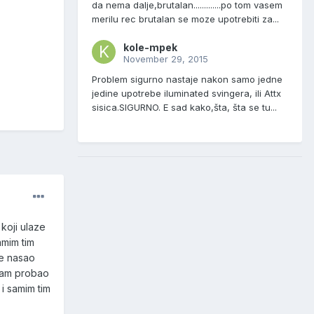
da nema dalje,brutalan.............po tom vasem
merilu rec brutalan se moze upotrebiti za...
kole-mpek
November 29, 2015
Problem sigurno nastaje nakon samo jedne
jedine upotrebe iluminated svingera, ili Attx
sisica.SIGURNO. E sad kako,šta, šta se tu...
koji ulaze
amim tim
je nasao
 sam probao
i samim tim