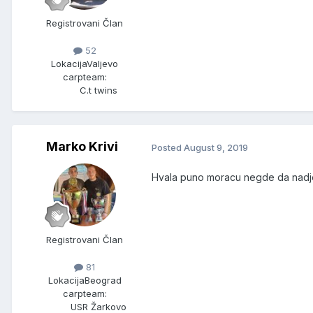
Registrovani Član
52
Lokacija
Valjevo
carpteam:
C.t twins
Marko Krivi
Posted
August 9, 2019
Hvala puno moracu negde da nad
Registrovani Član
81
Lokacija
Beograd
carpteam:
USR Žarkovo