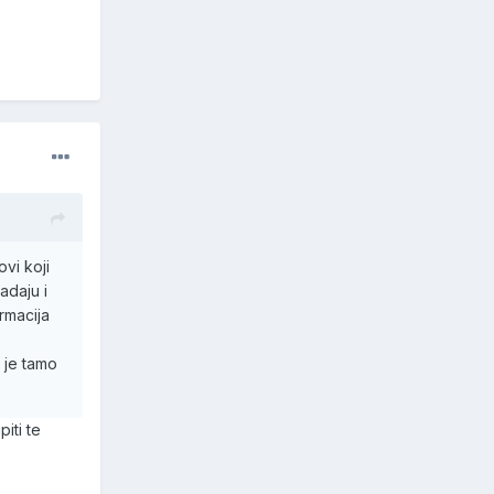
vi koji
adaju i
rmacija
 je tamo
iti te