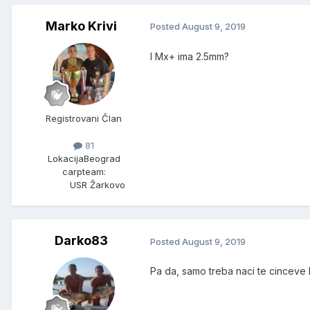
Marko Krivi
Posted
August 9, 2019
I Mx+ ima 2.5mm?
Registrovani Član
81
Lokacija
Beograd
carpteam:
USR Žarkovo
Darko83
Posted
August 9, 2019
Pa da, samo treba naci te cinceve 