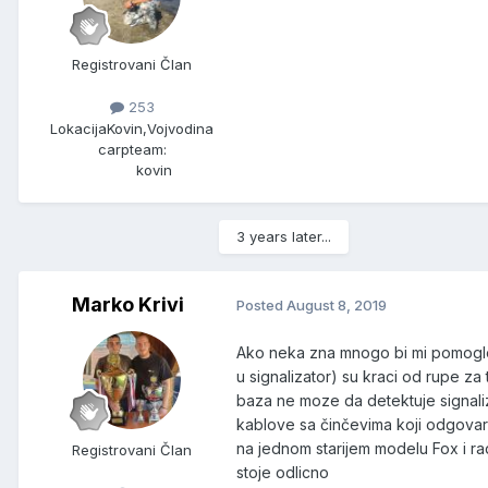
Registrovani Član
253
Lokacija
Kovin,Vojvodina
carpteam:
kovin
3 years later...
Marko Krivi
Posted
August 8, 2019
Ako neka zna mnogo bi mi pomoglo,ku
u signalizator) su kraci od rupe za
baza ne moze da detektuje signaliz
kablove sa činčevima koji odgovaraj
na jednom starijem modelu Fox i rad
Registrovani Član
stoje odlicno