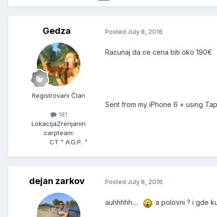
Gedza
Posted
July 8, 2016
Racunaj da ce cena biti oko 190€
Registrovani Član
Sent from my iPhone 6 + using Tap
181
Lokacija
Zrenjanin
carpteam:
CT " A.G.P. "
dejan zarkov
Posted
July 8, 2016
auhhhhh....
a polovni ? i gde ku