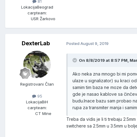
81
Lokacija
Beograd
carpteam:
USR Žarkovo
DexterLab
Posted
August 9, 2019
On 8/8/2019 at 8:57 PM, Mark
Ako neka zna mnogo bi mi pomoglo
ulaze u signalizator) su kraci o
Registrovani Član
samim tim baza ne moze da detek
gde je nasao kablove sa činčevim
95
budu.Inace bazu sam probao na 
Lokacija
BiH
rupa za transmiter manja i samim
carpteam:
CT Mine
Treba da vidis je li ti trebaju 2.5m
switchere sa 2.5mm u 3.5mm u bol