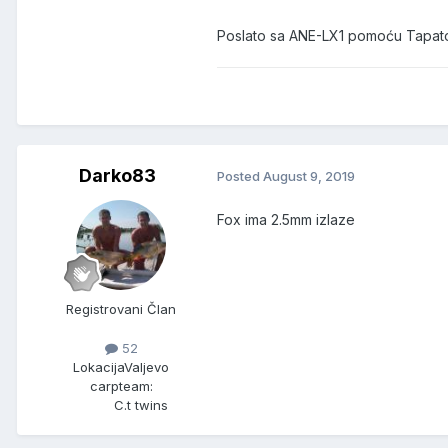
Poslato sa ANE-LX1 pomoću Tapat
Darko83
Posted
August 9, 2019
Fox ima 2.5mm izlaze
Registrovani Član
52
Lokacija
Valjevo
carpteam:
C.t twins