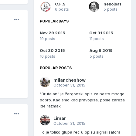
C.F.S
nebojsa1
6 posts
5 posts
POPULAR DAYS
Nov 29 2015
Oct 31 2015
19 posts
11 posts
Oct 30 2015
Aug 9 2019
10 posts
5 posts
POPULAR POSTS
milancheshow
October 31, 2015
"Brutalan" je žargonski opis za nesto mnogo
dobro. Kad smo kod pravopisa, posle zareza
ide razmak
Limar
October 31, 2015
To je toliko glupa rec u opisu signalizatora