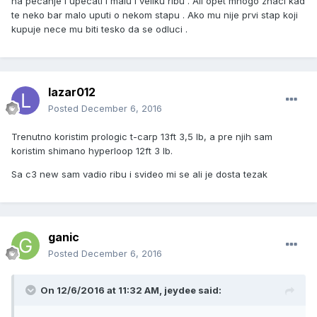
na pecanje i upecati i malu i veliku ribu . Ali opet mnogo znaci kad
te neko bar malo uputi o nekom stapu . Ako mu nije prvi stap koji
kupuje nece mu biti tesko da se odluci .
lazar012
Posted
December 6, 2016
Trenutno koristim prologic t-carp 13ft 3,5 lb, a pre njih sam
koristim shimano hyperloop 12ft 3 lb.
Sa c3 new sam vadio ribu i svideo mi se ali je dosta tezak
ganic
Posted
December 6, 2016
On 12/6/2016 at 11:32 AM, jeydee said: