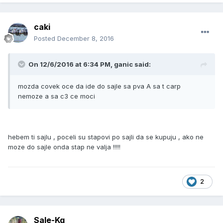
caki
Posted
December 8, 2016
On 12/6/2016 at 6:34 PM, ganic said:
mozda covek oce da ide do sajle sa pva A sa t carp
nemoze a sa c3 ce moci
hebem ti sajlu , poceli su stapovi po sajli da se kupuju , ako ne
moze do sajle onda stap ne valja !!!!!
2
Sale-Kg