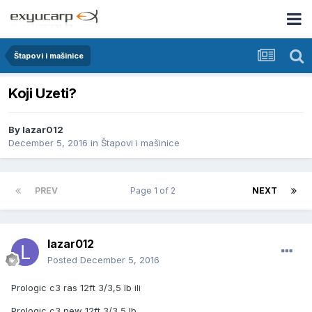
Štapovi i mašinice
Koji Uzeti?
By
lazar012
December 5, 2016
in
Štapovi i mašinice
PREV
Page 1 of 2
NEXT
lazar012
Posted
December 5, 2016
Prologic c3 ras 12ft 3/3,5 lb ili
Prologic c3 new 12ft 3/3,5 lb.