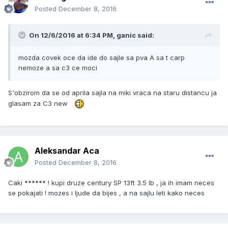
Posted
December 8, 2016
On 12/6/2016 at 6:34 PM, ganic said:
mozda covek oce da ide do sajle sa pva A sa t carp
nemoze a sa c3 ce moci
S'obzirom da se od aprila sajla na miki vraca na staru distancu ja
glasam za C3 new
Aleksandar Aca
Posted
December 8, 2016
Caki ****** ! kupi druze century SP 13ft 3.5 lb , ja ih imam neces
se pokajati ! mozes i ljude da bijes , a na sajlu leti kako neces