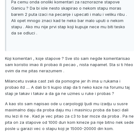
Pa cemu onda onoliki komentari za raznorazne stapove
Ganicu ? Da bi iole nesto skapirao o nekom stapu moras
barem 2 puta izaci na pecanje i upecati i malu i veliku ribu .
Ali opet mnogo znaci kad te neko bar malo uputi o nekom
stapu . Ako mu nije prvi stap koji kupuje nece mu biti tesko
da se odluci .
Koji komentari , koje stapove ? Sve sto sam negde komentarisao
sam koristio imao ili probao ili pecao , nista napamet. Sta si ti hteo
ovim da me pitas nerazumem .
Milancetu svaka cast zeli da pomogne jer ih ima u rukama i
probao itd .... A dali bi ti kupio stap da ti neko kaze na forumu taj
stap je takav i takav a da ga ne uzmes u ruke i probas ?
A kao sto sam napisao ode u carpologiji ljudi mu izadju u susre
maximalno daju da proba daju mu i masinicu proba da baci dali
mu lezi ili ne . Kad je vec pitao za c3 to bar moze da proba . Pa ne
pita on za stapove od 1000 dun kom kineze pa nije bitno nek sede
posle u garazi vec o stapu koji je 15000-20000 din kom.