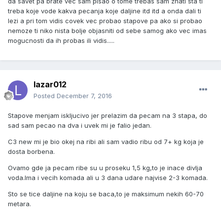
da savet pa brate vec sam pisao o tome trebas sam znati sta ti
treba koje vode kakva pecanja koje daljine itd itd a onda dali ti
lezi a pri tom vidis covek vec probao stapove pa ako si probao
nemoze ti niko nista bolje objasniti od sebe samog ako vec imas
mogucnosti da ih probas ili vidis.....
lazar012
Posted
December 7, 2016
Stapove menjam iskljucivo jer prelazim da pecam na 3 stapa, do
sad sam pecao na dva i uvek mi je falio jedan.
C3 new mi je bio okej na ribi ali sam vadio ribu od 7+ kg koja je
dosta borbena.
Ovamo gde ja pecam ribe su u proseku 1,5 kg,to je inace divlja
voda.Ima i vecih komada ali u 3 dana udare najvise 2-3 komada.
Sto se tice daljine na koju se baca,to je maksimum nekih 60-70
metara.