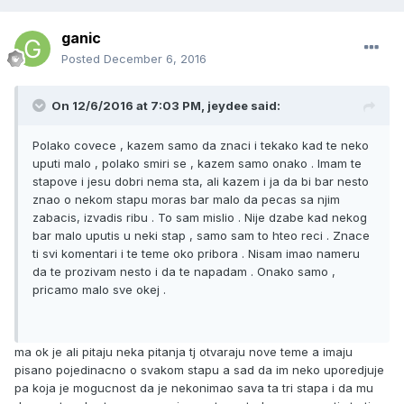
ganic
Posted
December 6, 2016
On 12/6/2016 at 7:03 PM, jeydee said:
Polako covece , kazem samo da znaci i tekako kad te neko
uputi malo , polako smiri se , kazem samo onako . Imam te
stapove i jesu dobri nema sta, ali kazem i ja da bi bar nesto
znao o nekom stapu moras bar malo da pecas sa njim
zabacis, izvadis ribu . To sam mislio . Nije dzabe kad nekog
bar malo uputis u neki stap , samo sam to hteo reci . Znace
ti svi komentari i te teme oko pribora . Nisam imao nameru
da te prozivam nesto i da te napadam . Onako samo ,
pricamo malo sve okej .
ma ok je ali pitaju neka pitanja tj otvaraju nove teme a imaju
pisano pojedinacno o svakom stapu a sad da im neko uporedjuje
pa koja je mogucnost da je nekonimao sava ta tri stapa i da mu