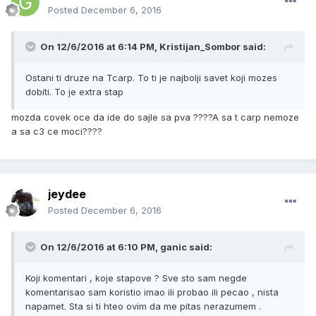
Posted
December 6, 2016
On 12/6/2016 at 6:14 PM, Kristijan_Sombor said:
Ostani ti druze na Tcarp. To ti je najbolji savet koji mozes
dobiti. To je extra stap
mozda covek oce da ide do sajle sa pva ????A sa t carp nemoze
a sa c3 ce moci????
jeydee
Posted
December 6, 2016
On 12/6/2016 at 6:10 PM, ganic said:
Koji komentari , koje stapove ? Sve sto sam negde
komentarisao sam koristio imao ili probao ili pecao , nista
napamet. Sta si ti hteo ovim da me pitas nerazumem .