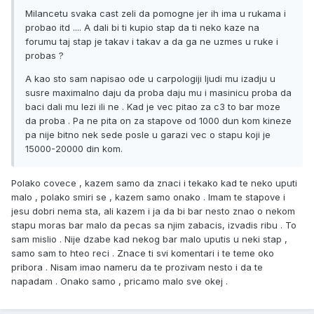
Milancetu svaka cast zeli da pomogne jer ih ima u rukama i
probao itd .... A dali bi ti kupio stap da ti neko kaze na
forumu taj stap je takav i takav a da ga ne uzmes u ruke i
probas ?
A kao sto sam napisao ode u carpologiji ljudi mu izadju u
susre maximalno daju da proba daju mu i masinicu proba da
baci dali mu lezi ili ne . Kad je vec pitao za c3 to bar moze
da proba . Pa ne pita on za stapove od 1000 dun kom kineze
pa nije bitno nek sede posle u garazi vec o stapu koji je
15000-20000 din kom.
Polako covece , kazem samo da znaci i tekako kad te neko uputi
malo , polako smiri se , kazem samo onako . Imam te stapove i
jesu dobri nema sta, ali kazem i ja da bi bar nesto znao o nekom
stapu moras bar malo da pecas sa njim zabacis, izvadis ribu . To
sam mislio . Nije dzabe kad nekog bar malo uputis u neki stap ,
samo sam to hteo reci . Znace ti svi komentari i te teme oko
pribora . Nisam imao nameru da te prozivam nesto i da te
napadam . Onako samo , pricamo malo sve okej .