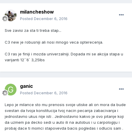
milancheshow
Posted
December 6, 2016
Sve zavisi za sta ti treba stap...
C3 new je robusniji ali nosi mnogo veca opterecenja.
C3 ras je finiji i mozda univerzalniji. Dopada mi se akcija stapa u
varijanti 12``6` 3,25lbs
ganic
Posted
December 6, 2016
Lepo je milance sto mu prenosis svoje utiske ali on mora da bude
svestan da tvoja konstitucija tvoj nacin pecanja zabacivanja i
jednostavno ukus nije isti . Jednostavno kakvo je ovo pitanje koji
da uzmem pa decko sedi u auto ili na autobus i u carpologiju i
probaj dace ti momci stapovevda bacis pogledas i odlucis sam .