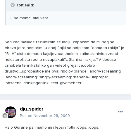
rott said:
E pa momci alal vera !
Sad kad malkice rezumiram situaciju zapazam da mi negine
ciroza jetre,nemarim ,u onoj flajki sa natpisom "domaca rakija" je
"BILA" cista domaca kajsijevaca,,melem..zatim slaninica znaci
holesterol..sta reci a nezaplakati?.. Slanina, rakija,TV doduse
crnobela tehnika(al ko ga i video) grejalice,dobro
drustvo....upropastice me ovaj ribolov :dance: :angry-screaming:
:angry-screaming: :angry-screaming: :banana-jumprope:
:obscene-drinkingdrunk: :text-givemebeer:
dju_spider
Posted
November 28, 2009
Halo Gorane pa imamo mi i lepsih fotki :oops: :oops: