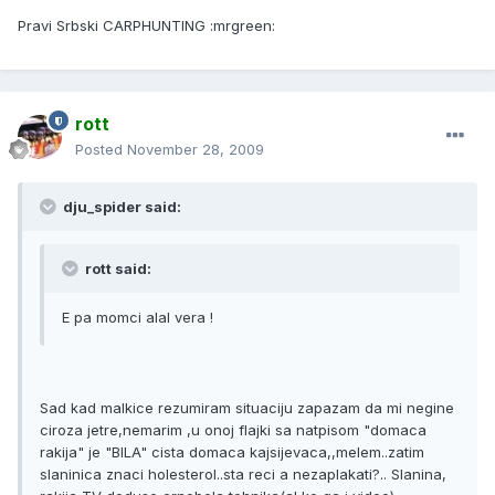
Pravi Srbski CARPHUNTING :mrgreen:
rott
Posted
November 28, 2009
dju_spider said:
rott said:
E pa momci alal vera !
Sad kad malkice rezumiram situaciju zapazam da mi negine
ciroza jetre,nemarim ,u onoj flajki sa natpisom "domaca
rakija" je "BILA" cista domaca kajsijevaca,,melem..zatim
slaninica znaci holesterol..sta reci a nezaplakati?.. Slanina,