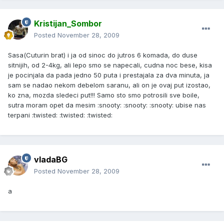
Kristijan_Sombor
Posted
November 28, 2009
Sasa(Cuturin brat) i ja od sinoc do jutros 6 komada, do duse
sitnijih, od 2-4kg, ali lepo smo se napecali, cudna noc bese, kisa
je pocinjala da pada jedno 50 puta i prestajala za dva minuta, ja
sam se nadao nekom debelom saranu, ali on je ovaj put izostao,
ko zna, mozda sledeci put!!! Samo sto smo potrosili sve boile,
sutra moram opet da mesim :snooty: :snooty: :snooty: ubise nas
terpani :twisted: :twisted: :twisted:
vladaBG
Posted
November 28, 2009
a