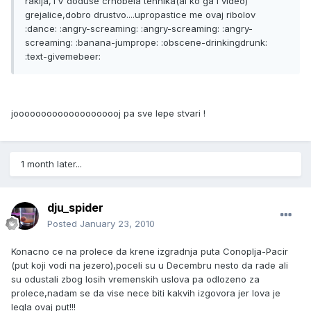
rakija,TV doduse crnobela tehnika(al ko ga i video)
grejalice,dobro drustvo....upropastice me ovaj ribolov
:dance: :angry-screaming: :angry-screaming: :angry-
screaming: :banana-jumprope: :obscene-drinkingdrunk:
:text-givemebeer:
joooooooooooooooooooj pa sve lepe stvari !
1 month later...
dju_spider
Posted
January 23, 2010
Konacno ce na prolece da krene izgradnja puta Conoplja-Pacir
(put koji vodi na jezero),poceli su u Decembru nesto da rade ali
su odustali zbog losih vremenskih uslova pa odlozeno za
prolece,nadam se da vise nece biti kakvih izgovora jer lova je
legla ovaj put!!!