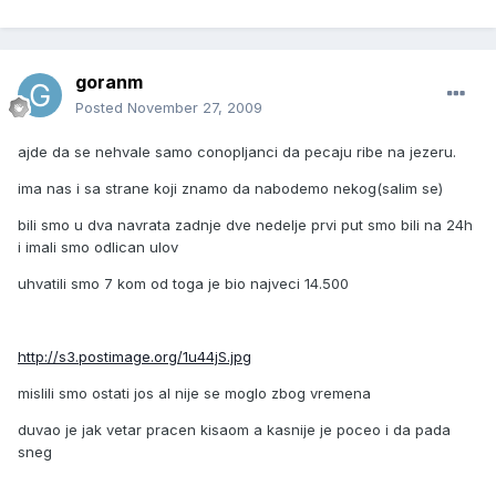
goranm
Posted
November 27, 2009
ajde da se nehvale samo conopljanci da pecaju ribe na jezeru.
ima nas i sa strane koji znamo da nabodemo nekog(salim se)
bili smo u dva navrata zadnje dve nedelje prvi put smo bili na 24h
i imali smo odlican ulov
uhvatili smo 7 kom od toga je bio najveci 14.500
http://s3.postimage.org/1u44jS.jpg
mislili smo ostati jos al nije se moglo zbog vremena
duvao je jak vetar pracen kisaom a kasnije je poceo i da pada
sneg