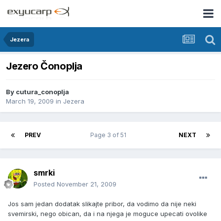
Jezera
Jezero Čonoplja
By
cutura_conoplja
March 19, 2009
in
Jezera
PREV
Page 3 of 51
NEXT
smrki
Posted
November 21, 2009
Jos sam jedan dodatak slikajte pribor, da vodimo da nije neki
svemirski, nego obican, da i na njega je moguce upecati ovolike