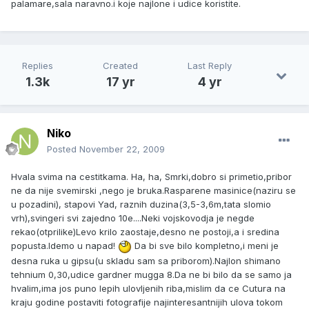
palamare,sala naravno.i koje najlone i udice koristite.
Replies
Created
Last Reply
1.3k
17 yr
4 yr
Niko
Posted
November 22, 2009
Hvala svima na cestitkama. Ha, ha, Smrki,dobro si primetio,pribor
ne da nije svemirski ,nego je bruka.Rasparene masinice(naziru se
u pozadini), stapovi Yad, raznih duzina(3,5-3,6m,tata slomio
vrh),svingeri svi zajedno 10e....Neki vojskovodja je negde
rekao(otprilike)Levo krilo zaostaje,desno ne postoji,a i sredina
popusta.Idemo u napad!
Da bi sve bilo kompletno,i meni je
desna ruka u gipsu(u skladu sam sa priborom).Najlon shimano
tehnium 0,30,udice gardner mugga 8.Da ne bi bilo da se samo ja
hvalim,ima jos puno lepih ulovljenih riba,mislim da ce Cutura na
kraju godine postaviti fotografije najinteresantnijih ulova tokom