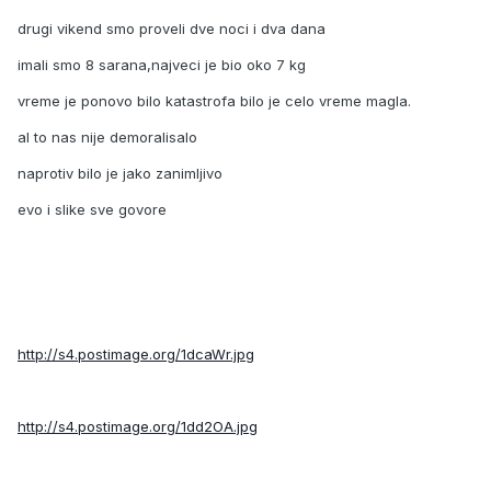
drugi vikend smo proveli dve noci i dva dana
imali smo 8 sarana,najveci je bio oko 7 kg
vreme je ponovo bilo katastrofa bilo je celo vreme magla.
al to nas nije demoralisalo
naprotiv bilo je jako zanimljivo
evo i slike sve govore
http://s4.postimage.org/1dcaWr.jpg
http://s4.postimage.org/1dd2OA.jpg