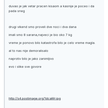
duvao je jak vetar pracen kisaom a kasnije je poceo i da
pada sneg
drugi vikend smo proveli dve noci i dva dana
imali smo 8 sarana,najveci je bio oko 7 kg
vreme je ponovo bilo katastrofa bilo je celo vreme magla.
al to nas nije demoralisalo
naprotiv bilo je jako zanimljivo
evo i slike sve govore
http://s4.postimage.org/1dcaWr.jpg