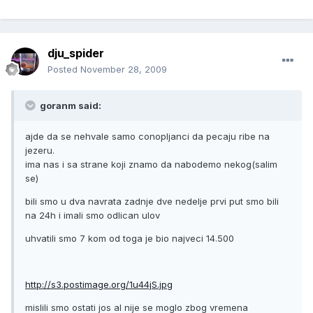
dju_spider
Posted
November 28, 2009
goranm said:
ajde da se nehvale samo conopljanci da pecaju ribe na
jezeru.
ima nas i sa strane koji znamo da nabodemo nekog(salim
se)
bili smo u dva navrata zadnje dve nedelje prvi put smo bili
na 24h i imali smo odlican ulov
uhvatili smo 7 kom od toga je bio najveci 14.500
http://s3.postimage.org/1u44jS.jpg
mislili smo ostati jos al nije se moglo zbog vremena