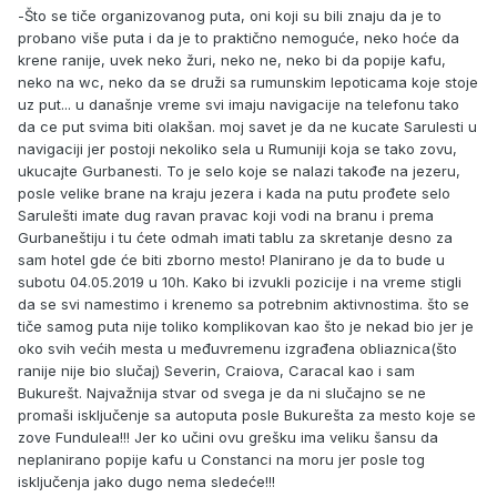
-Što se tiče organizovanog puta, oni koji su bili znaju da je to
probano više puta i da je to praktično nemoguće, neko hoće da
krene ranije, uvek neko žuri, neko ne, neko bi da popije kafu,
neko na wc, neko da se druži sa rumunskim lepoticama koje stoje
uz put... u današnje vreme svi imaju navigacije na telefonu tako
da ce put svima biti olakšan. moj savet je da ne kucate Sarulesti u
navigaciji jer postoji nekoliko sela u Rumuniji koja se tako zovu,
ukucajte Gurbanesti. To je selo koje se nalazi takođe na jezeru,
posle velike brane na kraju jezera i kada na putu prođete selo
Sarulešti imate dug ravan pravac koji vodi na branu i prema
Gurbaneštiju i tu ćete odmah imati tablu za skretanje desno za
sam hotel gde će biti zborno mesto! Planirano je da to bude u
subotu 04.05.2019 u 10h. Kako bi izvukli pozicije i na vreme stigli
da se svi namestimo i krenemo sa potrebnim aktivnostima. što se
tiče samog puta nije toliko komplikovan kao što je nekad bio jer je
oko svih većih mesta u međuvremenu izgrađena obliaznica(što
ranije nije bio slučaj) Severin, Craiova, Caracal kao i sam
Bukurešt. Najvažnija stvar od svega je da ni slučajno se ne
promaši isključenje sa autoputa posle Bukurešta za mesto koje se
zove Fundulea!!! Jer ko učini ovu grešku ima veliku šansu da
neplanirano popije kafu u Constanci na moru jer posle tog
isključenja jako dugo nema sledeće!!!