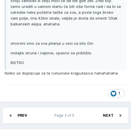
svoju zamisao ili želju moći će da ide gde želi. Žreb koji
ćemo uraditi u samom startu će biti više forme radi i da bi se
odredile neke početne tačke za sve, a posle toga široko
vam polje, ima 42km obale, valjda je dosta da smesti 12tak
balkanskih ekipa. ahahaha
otvoreni smo za sva pitanja u vezi sa bilo čim
motajte strune i najlone, opasno se približilo.
BISTRO
Koliko se doplacuje za te rumunske krajputasice hahahahaha
1
PREV
Page 3 of 5
NEXT