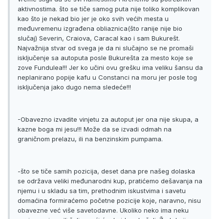
aktivnostima. što se tiče samog puta nije toliko komplikovan
kao što je nekad bio jer je oko svih većih mesta u
međuvremenu izgrađena obliaznica(što ranije nije bio
slučaj) Severin, Craiova, Caracal kao i sam Bukurešt.
Najvažnija stvar od svega je da ni slučajno se ne promaši
isključenje sa autoputa posle Bukurešta za mesto koje se
zove Fundulea!!! Jer ko učini ovu grešku ima veliku šansu da
neplanirano popije kafu u Constanci na moru jer posle tog
isključenja jako dugo nema sledeće!!!
-Obavezno izvadite vinjetu za autoput jer ona nije skupa, a
kazne boga mi jesu!!! Može da se izvadi odmah na
graničnom prelazu, ili na benzinskim pumpama.
-što se tiče samih pozicija, deset dana pre našeg dolaska
se održava veliki međunarodni kup, pratićemo dešavanja na
njemu i u skladu sa tim, prethodnim iskustvima i savetu
domaćina formiraćemo početne pozicije koje, naravno, nisu
obavezne već više savetodavne. Ukoliko neko ima neku