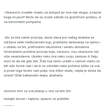
-Obavezno izvadite vinjetu za autoput jer ona nije skupa, a kazne
boga mi jesu!!! Može da se izvadi odmah na graničnom prelazu, ili
na benzinskim pumpama.
-što se tiče samih pozicija, deset dana pre našeg dolaska se
održava veliki međunarodni kup, pratićemo dešavanja na njemu i
u skladu sa tim, prethodnim iskustvima i savetu domaćina
formiraćemo početne pozicije koje, naravno, nisu obavezne već
više savetodavne. Ukoliko neko ima neku svoju zamisao ili želju
moći će da ide gde želi. Žreb koji ćemo uraditi u samom startu će
biti više forme radi i da bi se odredile neke početne tačke za sve,
a posle toga široko vam polje, ima 42km obale, valjda je dosta da
smesti 12tak balkanskih ekipa. ahahaha
otvoreni smo za sva pitanja u vezi sa bilo čim
motajte strune i najlone, opasno se približilo.