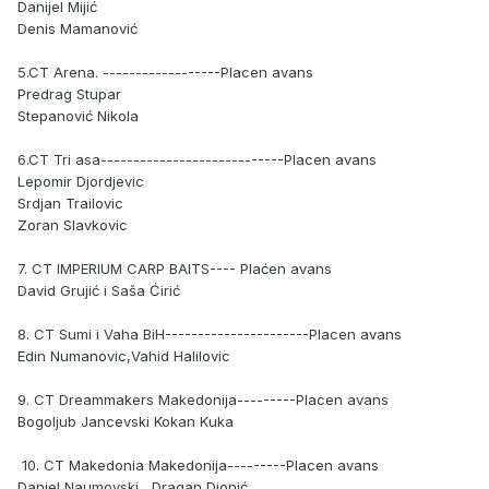
Danijel Mijić
Denis Mamanović
5.CT Arena. ------------------Placen avans
Predrag Stupar
Stepanović Nikola
6.CT Tri asa----------------------------Placen avans
Lepomir Djordjevic
Srdjan Trailovic
Zoran Slavkovic
7. CT IMPERIUM CARP BAITS---- Plaćen avans
David Grujić i Saša Ćirić
8. CT Sumi i Vaha BiH----------------------Placen avans
Edin Numanovic,Vahid Halilovic
9. CT Dreammakers Makedonija---------Placen avans
Bogoljub Jancevski Kokan Kuka
10. CT Makedonia Makedonija---------Placen avans
Daniel Naumovski Dragan Djonić