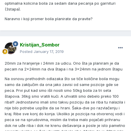
optimalna kolicina boila za sedam dana pecanja po garnituri
(3stapa).
Naravno i koji promer boila planirate da pravite?
Kristijan_Sombor
Posted
January 17, 2019
20mm za hranjenje i 24mm za udicu. Ono šta ja planiram je da
pecam na 2x24mm na dva štapa i na 3x24mm na jednom štapu
Na osnovu prethodnih odlazaka što se tiče količine boila mogu
samo da zaključim da ona jako zavisi od same pozicije gde se
peca. Prvi put kad smo išli nosili smo 50kg boila za tri seta
štapova. 36kg smo vratili kući. A uhvatili smo debelo preko 100
riba!!! Jednostavno imali smo takvu poziciju da se riba tu nalazila i
nije bilo potrebe uopšte da se hrani. Šaka-dve po razvlačenju i
kraj. Ribe sve konj do konja. Ukoliko je pozicija na otvorenoj vodi i
peca se na sprudovima, mislim da treba malo pojačati prihranu
dok ne uđe riba i dok ne krenu dešavanja a posle je isto pametno