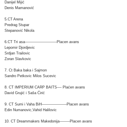
Danijel Mijić
Denis Mamanović
5.CT Arena
Predrag Stupar
Stepanović Nikola
6.CT Tri asa----------------------------Placen avans
Lepomir Djordjevic
Srdjan Trailovic
Zoran Slavkovic
7. Ct Baka baka i Sajmon
Sandro Petkovic Milos Sucevic
8. CT IMPERIUM CARP BAITS---- Plaćen avans
David Grujić i Saša Ćirić
9. CT Sumi i Vaha BiH----------------------Placen avans
Edin Numanovic,Vahid Halilovic
10. CT Dreammakers Makedonija---------Placen avans