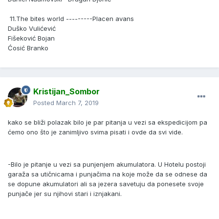
11.The bites world ---------Placen avans
Duško Vulićević
Fišeković Bojan
Ćosić Branko
Kristijan_Sombor
Posted
March 7, 2019
kako se bliži polazak bilo je par pitanja u vezi sa ekspedicijom pa
ćemo ono što je zanimljivo svima pisati i ovde da svi vide.
-Bilo je pitanje u vezi sa punjenjem akumulatora. U Hotelu postoji
garaža sa utičnicama i punjačima na koje može da se odnese da
se dopune akumulatori ali sa jezera savetuju da ponesete svoje
punjače jer su njihovi stari i iznjakani.