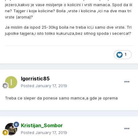
jezero,kakvo je vase misljenje o kolicini i vrsti mamaca. Spod da ili
ne? Tajger i koje kolicine? Boila ,vrste i kolicina ,ici na dve max tri
vrste (aroma)?
Ja mislim da ispod 25-30kg boila ne treba ici,i samo dve vrste. Tri
jupolke tajgera,i isto toliko kukuruza,bez sitnog spoda i secerca!?
1
Igorristic85
Posted
January 17, 2019
Treba ce sleper da ponese samo mamce,a gde je oprema
Kristijan_Sombor
Posted
January 17, 2019