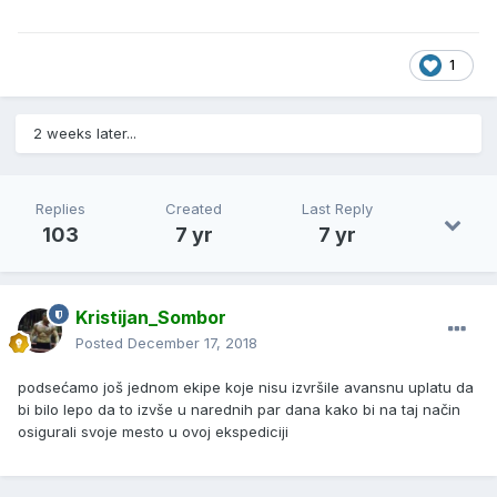
1
2 weeks later...
Replies
Created
Last Reply
103
7 yr
7 yr
Kristijan_Sombor
Posted
December 17, 2018
podsećamo još jednom ekipe koje nisu izvršile avansnu uplatu da
bi bilo lepo da to izvše u narednih par dana kako bi na taj način
osigurali svoje mesto u ovoj ekspediciji