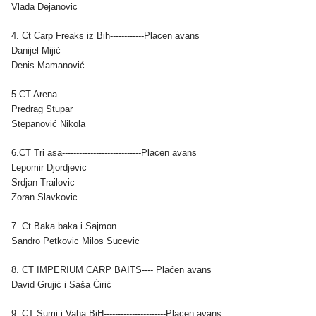
Vlada Dejanovic
4. Ct Carp Freaks iz Bih------------Placen avans
Danijel Mijić
Denis Mamanović
5.CT Arena
Predrag Stupar
Stepanović Nikola
6.CT Tri asa----------------------------Placen avans
Lepomir Djordjevic
Srdjan Trailovic
Zoran Slavkovic
7. Ct Baka baka i Sajmon
Sandro Petkovic Milos Sucevic
8. CT IMPERIUM CARP BAITS---- Plaćen avans
David Grujić i Saša Ćirić
9. CT Sumi i Vaha BiH----------------------Placen avans