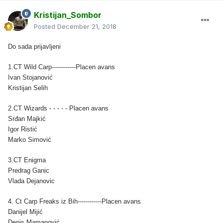
Kristijan_Sombor
Posted
December 21, 2018
Do sada prijavljeni
1.CT Wild Carp------------Placen avans
Ivan Stojanović
Kristijan Selih
2.CT Wizards - - - - - Placen avans
Srđan Majkić
Igor Ristić
Marko Simović
3.CT Enigma
Predrag Ganic
Vlada Dejanovic
4. Ct Carp Freaks iz Bih------------Placen avans
Danijel Mijić
Denis Mamanović