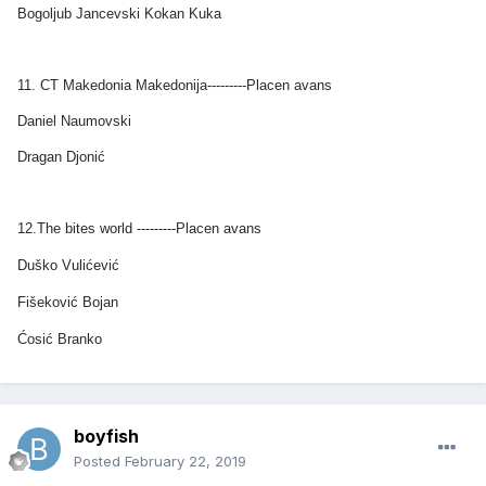
Bogoljub Jancevski Kokan Kuka
11. CT Makedonia Makedonija---------Placen avans
Daniel Naumovski
Dragan Djonić
12.The bites world ---------Placen avans
Duško Vulićević
Fišeković Bojan
Ćosić Branko
boyfish
Posted
February 22, 2019