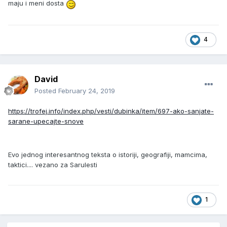
maju i meni dosta
4
David
Posted
February 24, 2019
https://trofej.info/index.php/vesti/dubinka/item/697-ako-sanjate-
sarane-upecajte-snove
Evo jednog interesantnog teksta o istoriji, geografiji, mamcima,
taktici.... vezano za Sarulesti
1