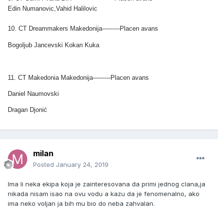
Edin Numanovic,Vahid Halilovic
10. CT Dreammakers Makedonija
---------Placen avans
Bogoljub Jancevski Kokan Kuka
11. CT Makedonia Makedonija
---------Placen avans
Daniel Naumovski
Dragan Djonić
milan
Posted
January 24, 2019
Ima li neka ekipa koja je zainteresovana da primi jednog clana,ja
nikada nisam isao na ovu vodu a kazu da je fenomenalno, ako
ima neko voljan ja bih mu bio do neba zahvalan.