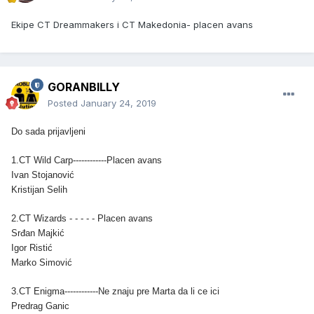
Ekipe CT Dreammakers i CT Makedonia- placen avans
GORANBILLY
Posted
January 24, 2019
Do sada prijavljeni
1.CT Wild Carp------------Placen avans
Ivan Stojanović
Kristijan Selih
2.CT Wizards - - - - - Placen avans
Srđan Majkić
Igor Ristić
Marko Simović
3.CT Enigma------------Ne znaju pre Marta da li ce ici
Predrag Ganic