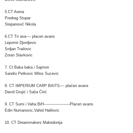
5.CT Arena
Predrag Stupar
Stepanović Nikola
6.CT Tri asa---- placen avans
Lepomir Djordjevic
Srdjan Trailovic
Zoran Slavkovic
7. Ct Baka baka i Sajmon
Sandro Petkovic Milos Sucevic
8. CT IMPERIUM CARP BAITS---- plaćen avans
David Grujić i Saša Ćirić
9. CT Sumi i Vaha BiH----------------------Placen avans
Edin Numanovic,Vahid Halilovic
10. CT Dreammakers Makedonija