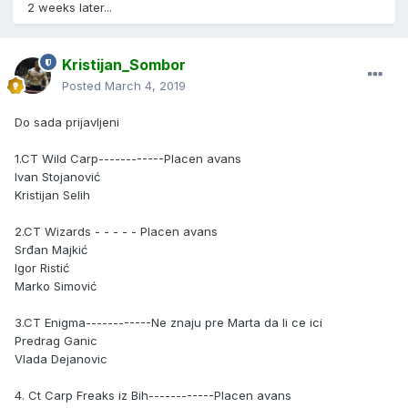
2 weeks later...
Kristijan_Sombor
Posted
March 4, 2019
Do sada prijavljeni
1.CT Wild Carp------------Placen avans
Ivan Stojanović
Kristijan Selih
2.CT Wizards - - - - - Placen avans
Srđan Majkić
Igor Ristić
Marko Simović
3.CT Enigma------------Ne znaju pre Marta da li ce ici
Predrag Ganic
Vlada Dejanovic
4. Ct Carp Freaks iz Bih------------Placen avans