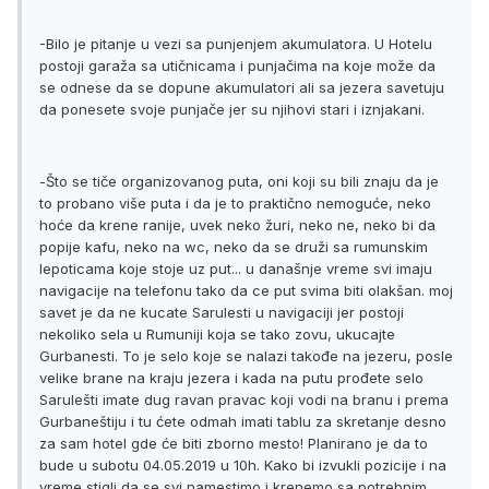
-Bilo je pitanje u vezi sa punjenjem akumulatora. U Hotelu
postoji garaža sa utičnicama i punjačima na koje može da
se odnese da se dopune akumulatori ali sa jezera savetuju
da ponesete svoje punjače jer su njihovi stari i iznjakani.
-Što se tiče organizovanog puta, oni koji su bili znaju da je
to probano više puta i da je to praktično nemoguće, neko
hoće da krene ranije, uvek neko žuri, neko ne, neko bi da
popije kafu, neko na wc, neko da se druži sa rumunskim
lepoticama koje stoje uz put... u današnje vreme svi imaju
navigacije na telefonu tako da ce put svima biti olakšan. moj
savet je da ne kucate Sarulesti u navigaciji jer postoji
nekoliko sela u Rumuniji koja se tako zovu, ukucajte
Gurbanesti. To je selo koje se nalazi takođe na jezeru, posle
velike brane na kraju jezera i kada na putu prođete selo
Sarulešti imate dug ravan pravac koji vodi na branu i prema
Gurbaneštiju i tu ćete odmah imati tablu za skretanje desno
za sam hotel gde će biti zborno mesto! Planirano je da to
bude u subotu 04.05.2019 u 10h. Kako bi izvukli pozicije i na
vreme stigli da se svi namestimo i krenemo sa potrebnim