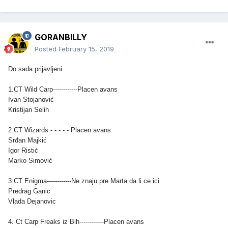
GORANBILLY
Posted
February 15, 2019
Do sada prijavljeni
1.CT Wild Carp------------Placen avans
Ivan Stojanović
Kristijan Selih
2.CT Wizards - - - - - Placen avans
Srđan Majkić
Igor Ristić
Marko Simović
3.CT Enigma------------Ne znaju pre Marta da li ce ici
Predrag Ganic
Vlada Dejanovic
4. Ct Carp Freaks iz Bih------------Placen avans