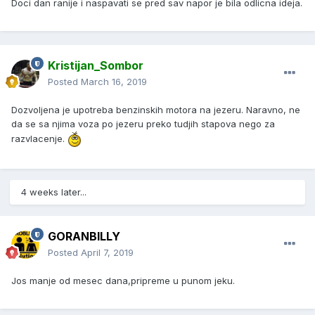
Doci dan ranije i naspavati se pred sav napor je bila odlicna ideja.
Kristijan_Sombor
Posted
March 16, 2019
Dozvoljena je upotreba benzinskih motora na jezeru. Naravno, ne
da se sa njima voza po jezeru preko tudjih stapova nego za
razvlacenje.
4 weeks later...
GORANBILLY
Posted
April 7, 2019
Jos manje od mesec dana,pripreme u punom jeku.