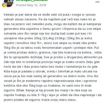
Posted
May 15, 2019
trebalo je par dana da se dođe sebi od puta i svega a i posao
odmah stisao naravno. Pa da napišem par reči kao neko ko je
išao na jezero već nekoliko puta, mogu da kažem da je kampanja
generalno bila uspešna o čemu govori i činjenica da su sve ekipe
ostvarile ulov što ranije nije bio slučaj baš svaki put kao i tri
ulovljene ribe preko 20kg (22,4kg 23.8kg i 25kg što je extra
uspeh) i mnoštvo riba 15+, skoro sve ekipe su imale ribe preko
15kg što je za takvu vodu fenomenalan uspeh i prelepe ribe. Put
je svima prošao dobro, granice, nije bilo kvarova na kolima... ništa
što bi upropastilo doživljaj. Sve je prošlo u drugarskoj atmosferi pa
čak nije bilo ni izvlačenja pozicija nego je svako izrazio želju gde
hoće da ide i išao pravo tamo bez muke i navlačenja ko će gde.
Kiša koja je padala u utorak, sredu i četvrtak je malo uticala na
ulove pa je bio mali zastoj ali generalno se dobro lovilo. Ono što
veseli je što je evidentno rapidno napredovanje ribe i ogromna
količina riba oko 10kg koje su hvatane, mi sami smo ih imali
sigurno 30tak. Ranije je taj prosek bio manji i te ribe koje se
najviše hvataju su bile 5-7kg i lepo je videti da riba napreduje i da
jezero polako ali sigurno vraća svoju staru slavu.