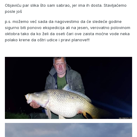
Objaviću par slika što sam sabrao, jer ima ih dosta. Stavljaćemo
posle još
p.s. možemo već sada da nagovestimo da će sledeće godine
sigurno biti ponovo ekspedicija ali na jesen, verovatno polovinom
oktobra tako da ko želi da oseti čari ove zaista moćne vode neka
polako krene da oštri udice i pravi planove!!!