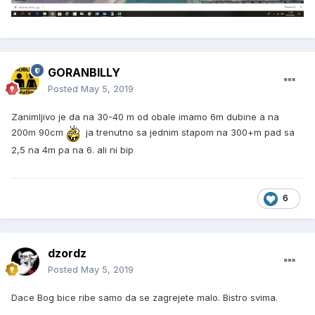
GORANBILLY
Posted
May 5, 2019
Zanimljivo je da na 30-40 m od obale imamo 6m dubine a na
200m 90cm
ja trenutno sa jednim stapom na 300+m pad sa
2,5 na 4m pa na 6. ali ni bip
6
dzordz
Posted
May 5, 2019
Dace Bog bice ribe samo da se zagrejete malo. Bistro svima.