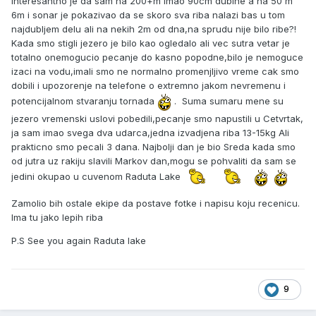
Interesantno je da sam na 200+m imao 90cm dubine a na 50 m
6m i sonar je pokazivao da se skoro sva riba nalazi bas u tom
najdubljem delu ali na nekih 2m od dna,na sprudu nije bilo ribe?!
Kada smo stigli jezero je bilo kao ogledalo ali vec sutra vetar je
totalno onemogucio pecanje do kasno popodne,bilo je nemoguce
izaci na vodu,imali smo ne normalno promenjljivo vreme cak smo
dobili i upozorenje na telefone o extremno jakom nevremenu i
potencijalnom stvaranju tornada
. Suma sumaru mene su
jezero vremenski uslovi pobedili,pecanje smo napustili u Cetvrtak,
ja sam imao svega dva udarca,jedna izvadjena riba 13-15kg Ali
prakticno smo pecali 3 dana. Najbolji dan je bio Sreda kada smo
od jutra uz rakiju slavili Markov dan,mogu se pohvaliti da sam se
jedini okupao u cuvenom Raduta Lake
Zamolio bih ostale ekipe da postave fotke i napisu koju recenicu.
Ima tu jako lepih riba
P.S See you again Raduta lake
9