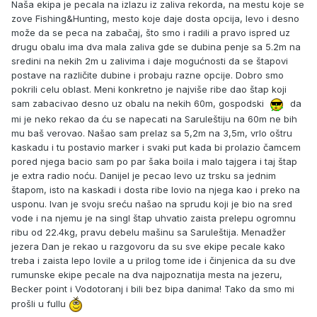
Naša ekipa je pecala na izlazu iz zaliva rekorda, na mestu koje se
zove Fishing&Hunting, mesto koje daje dosta opcija, levo i desno
može da se peca na zabačaj, što smo i radili a pravo ispred uz
drugu obalu ima dva mala zaliva gde se dubina penje sa 5.2m na
sredini na nekih 2m u zalivima i daje mogućnosti da se štapovi
postave na različite dubine i probaju razne opcije. Dobro smo
pokrili celu oblast. Meni konkretno je najviše ribe dao štap koji
sam zabacivao desno uz obalu na nekih 60m, gospodski
da
mi je neko rekao da ću se napecati na Saruleštiju na 60m ne bih
mu baš verovao. Našao sam prelaz sa 5,2m na 3,5m, vrlo oštru
kaskadu i tu postavio marker i svaki put kada bi prolazio čamcem
pored njega bacio sam po par šaka boila i malo tajgera i taj štap
je extra radio noću. Danijel je pecao levo uz trsku sa jednim
štapom, isto na kaskadi i dosta ribe lovio na njega kao i preko na
usponu. Ivan je svoju sreću našao na sprudu koji je bio na sred
vode i na njemu je na singl štap uhvatio zaista prelepu ogromnu
ribu od 22.4kg, pravu debelu mašinu sa Saruleštija. Menadžer
jezera Dan je rekao u razgovoru da su sve ekipe pecale kako
treba i zaista lepo lovile a u prilog tome ide i činjenica da su dve
rumunske ekipe pecale na dva najpoznatija mesta na jezeru,
Becker point i Vodotoranj i bili bez bipa danima! Tako da smo mi
prošli u fullu