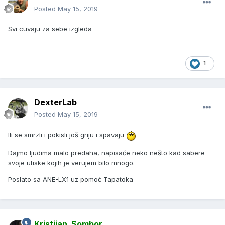
Posted
May 15, 2019
Svi cuvaju za sebe izgleda
1
DexterLab
Posted
May 15, 2019
Ili se smrzli i pokisli još griju i spavaju
Dajmo ljudima malo predaha, napisaće neko nešto kad sabere
svoje utiske kojih je verujem bilo mnogo.
Poslato sa ANE-LX1 uz pomoć Tapatoka
Kristijan_Sombor