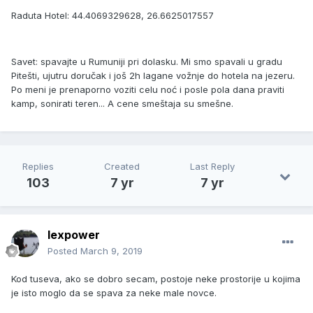
Raduta Hotel: 44.4069329628, 26.6625017557
Savet: spavajte u Rumuniji pri dolasku. Mi smo spavali u gradu
Pitešti, ujutru doručak i još 2h lagane vožnje do hotela na jezeru.
Po meni je prenaporno voziti celu noć i posle pola dana praviti
kamp, sonirati teren... A cene smeštaja su smešne.
Replies
Created
Last Reply
103
7 yr
7 yr
lexpower
Posted
March 9, 2019
Kod tuseva, ako se dobro secam, postoje neke prostorije u kojima
je isto moglo da se spava za neke male novce.