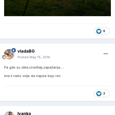
6
vladaBG
Posted
May 15, 2019
Pa gde su slike,izveštaji,zapažanja.....
ima li neko volje da napise koju rec
2
Ivanko