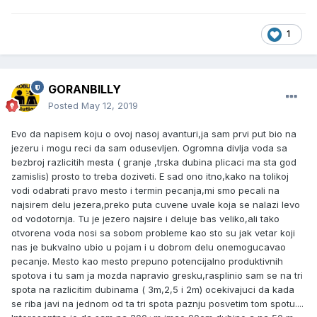
1
GORANBILLY
Posted
May 12, 2019
Evo da napisem koju o ovoj nasoj avanturi,ja sam prvi put bio na
jezeru i mogu reci da sam odusevljen. Ogromna divlja voda sa
bezbroj razlicitih mesta ( granje ,trska dubina plicaci ma sta god
zamislis) prosto to treba doziveti. E sad ono itno,kako na tolikoj
vodi odabrati pravo mesto i termin pecanja,mi smo pecali na
najsirem delu jezera,preko puta cuvene uvale koja se nalazi levo
od vodotornja. Tu je jezero najsire i deluje bas veliko,ali tako
otvorena voda nosi sa sobom probleme kao sto su jak vetar koji
nas je bukvalno ubio u pojam i u dobrom delu onemogucavao
pecanje. Mesto kao mesto prepuno potencijalno produktivnih
spotova i tu sam ja mozda napravio gresku,rasplinio sam se na tri
spota na razlicitim dubinama ( 3m,2,5 i 2m) ocekivajuci da kada
se riba javi na jednom od ta tri spota paznju posvetim tom spotu....