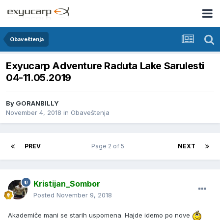
Obaveštenja
Exyucarp Adventure Raduta Lake Sarulesti
04-11.05.2019
By
GORANBILLY
November 4, 2018
in
Obaveštenja
PREV
Page 2 of 5
NEXT
Kristijan_Sombor
Posted
November 9, 2018
Akademiče mani se starih uspomena. Hajde idemo po nove