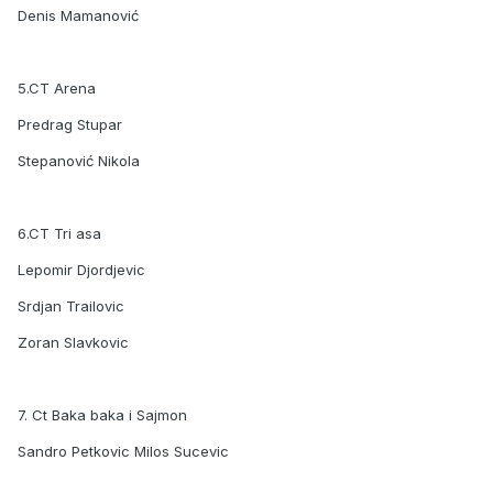
Denis Mamanović
5.CT Arena
Predrag Stupar
Stepanović Nikola
6.CT Tri asa
Lepomir Djordjevic
Srdjan Trailovic
Zoran Slavkovic
7. Ct Baka baka i Sajmon
Sandro Petkovic Milos Sucevic