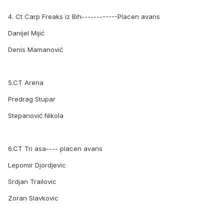
4. Ct Carp Freaks iz Bih------------Placen avans
Danijel Mijić
Denis Mamanović
5.CT Arena
Predrag Stupar
Stepanović Nikola
6.CT Tri asa---- placen avans
Lepomir Djordjevic
Srdjan Trailovic
Zoran Slavkovic