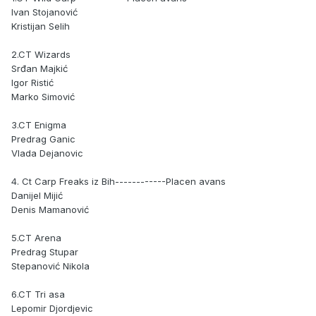
Ivan Stojanović
Kristijan Selih
2.CT Wizards
Srđan Majkić
Igor Ristić
Marko Simović
3.CT Enigma
Predrag Ganic
Vlada Dejanovic
4. Ct Carp Freaks iz Bih------------Placen avans
Danijel Mijić
Denis Mamanović
5.CT Arena
Predrag Stupar
Stepanović Nikola
6.CT Tri asa
Lepomir Djordjevic