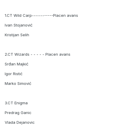
1.CT Wild Carp------------Placen avans
Ivan Stojanović
Kristijan Selih
2.CT Wizards - - - - - Placen avans
Srđan Majkić
Igor Ristić
Marko Simović
3.CT Enigma
Predrag Ganic
Vlada Dejanovic