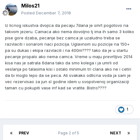
Milos21
Posted
December 7, 2018
Iz licnog iskustva dvojica da pecaju 7dana je smrt pogotovo na
takvom jezeru. Camaca ako nema dovoljno tj ima ih samo 3 koliko
pise gore dzaba, pecanje bez camca je uzaludno treba se
razvlaciti i sonarom naci pozicija. Uglavnom su pozicije na 150+
pa su dukas i ekipa razvlacili i na 400m???? tako da je u startu
pecanje propalo ako nema camca. Vreme u maju prevrtljivo 2014
kisa nas je satrala 6dana tako da smo kolega i ja umrli od
veslanja po talasima kisi i ostalo minimum tri clana ako ne i cetiri
da bi moglo lepo da se peca. Ali svakako odlicna voda ja sam je
vec rezervisao za jun sl godine idem u svopstvenoj organizaciji
taman cu pokupiti vase inf kad se vratite. Bistro????
1
PREV
Page 2 of 5
NEXT