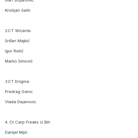
Ivan Stojanović
Kristijan Selih
2.CT Wizards
Srđan Majkić
Igor Ristić
Marko Simović
3.CT Enigma
Predrag Ganic
Vlada Dejanovic
4. Ct Carp Freaks iz Bih
Danijel Mijić